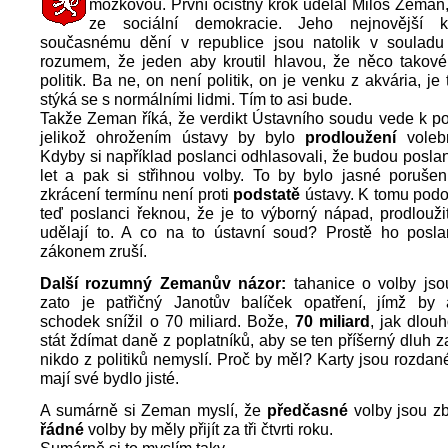
mozkovou. První očistný krok udělal Miloš Zeman
ze sociální demokracie. Jeho nejnovější 
současnému dění v republice jsou natolik v soulad
rozumem, že jeden aby kroutil hlavou, že něco takové
politik. Ba ne, on není politik, on je venku z akvária, je
stýká se s normálními lidmi. Tím to asi bude.
Takže Zeman říká, že verdikt Ústavního soudu vede k p
jelikož ohrožením ústavy by bylo
prodloužení
volebn
Kdyby si například poslanci odhlasovali, že budou posla
let a pak si střihnou volby. To by bylo jasné porušen
zkrácení termínu není proti
podstatě
ústavy. K tomu podot
teď poslanci řeknou, že je to výborný nápad, prodloužit
udělají to. A co na to ústavní soud? Prostě ho posla
zákonem zruší.
Další rozumný Zemanův názor:
tahanice o volby jsou
zato je patřičný Janotův balíček opatření, jímž by 
schodek snížil o 70 miliard. Bože,
70 miliard
, jak dlou
stát ždímat daně z poplatníků, aby se ten příšerný dluh z
nikdo z politiků nemyslí. Proč by měl? Karty jsou rozdané
mají své bydlo jisté.
A sumárně si Zeman myslí, že
předčasné
volby jsou z
řádné
volby by měly přijít za tři čtvrti roku.