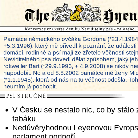
Památce německého ovčáka Gordona (*23.4.1984
+5.3.1996), který mě přivedl k poznání, že události
domácí, rodinné a psí mají ze zřetele věčnosti ste
Neviditelného psa dovedl dělat způsobem, jaký je
rottweiler Bart (*29.9.1996, + 4.9.2008) se nikdy ne
napodobit. No a od 8.8.2002 památce mé ženy Mi
(*1.1.1945), která od nás na tu věčnost odešla. To
neumím já pochopit.
V Česku se nestalo nic, co by stálo 
tabáku
Nedůvěryhodnou Leyenovou Evrop
parlament podpoří