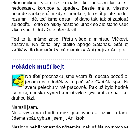
ekonomikou, vrací se socialistické příkaznictví a 
nedostatek, korupce a úpadek. Bestie má tu vlastno
nebude spokojená, nikdy si neřekne, ten stát je ale hodn
rozumní lidé, teď jsme dostali přidáno tak, jak si zasl
se dobře. Tohle se nikdy nestane. Jinak se ale stane všec
zlých snech dokážete představit.
Teď to tu máme zase. Přeju vládě a ministru Vlčkovi,
zastavili. Na čerta prý platilo apage Satanas. Stát b
zaříkávadlo kamarádky mé maminky: Ani grejcar. Ani grejc
Pořádek muší bejt
Na třetí procházku jsme včera šli docela pozdě 
jenom něco dodělával u počítače. Gari šla spát, N
svém pelechu v mé pracovně. Pak už bylo hodně
jsem si, dneska vynechám obvyklé „vyčurat a spát" a
druhou fázi.
Narazil jsem.
Nora vyšla na chodbu mezi pracovnou a ložnicí a tam s
Jdeme spát, vybízel jsem ji. Ani krok.
Nezbylo než ji vynést do přízemka, pak už šla po svých v