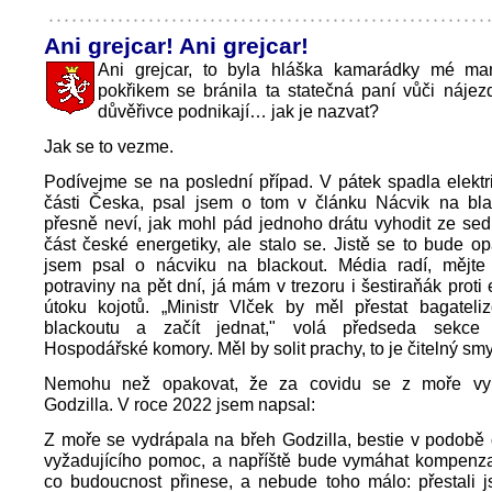
Ani grejcar! Ani grejcar!
Ani grejcar, to byla hláška kamarádky mé ma
pokřikem se bránila ta statečná paní vůči náje
důvěřivce podnikají… jak je nazvat?
Jak se to vezme.
Podívejme se na poslední případ. V pátek spadla elekt
části Česka, psal jsem o tom v článku Nácvik na bla
přesně neví, jak mohl pád jednoho drátu vyhodit ze sed
část české energetiky, ale stalo se. Jistě se to bude op
jsem psal o nácviku na blackout. Média radí, mějt
potraviny na pět dní, já mám v trezoru i šestiraňák proti
útoku kojotů. „Ministr Vlček by měl přestat bagateli
blackoutu a začít jednat," volá předseda sekce 
Hospodářské komory. Měl by solit prachy, to je čitelný smy
Nemohu než opakovat, že za covidu se z moře vyno
Godzilla. V roce 2022 jsem napsal:
Z moře se vydrápala na břeh Godzilla, bestie v podobě 
vyžadujícího pomoc, a napříště bude vymáhat kompenza
co budoucnost přinese, a nebude toho málo: přestali j