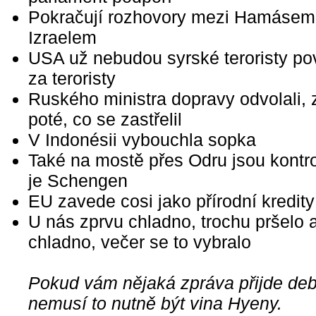
Pokračují rozhovory mezi Hamásem
Izraelem
USA už nebudou syrské teroristy po
za teroristy
Ruského ministra dopravy odvolali, 
poté, co se zastřelil
V Indonésii vybouchla sopka
Také na mostě přes Odru jsou kontro
je Schengen
EU zavede cosi jako přírodní kredity
U nás zprvu chladno, trochu pršelo 
chladno, večer se to vybralo
Pokud vám nějaká zpráva přijde debi
nemusí to nutně být vina Hyeny.