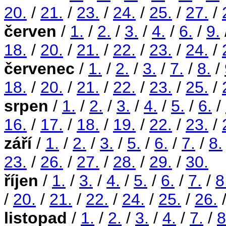
20.
/
21.
/
23.
/
24.
/
25.
/
27.
/
červen
/
1.
/
2.
/
3.
/
4.
/
6.
/
9.
18.
/
20.
/
21.
/
22.
/
23.
/
24.
/
červenec
/
1.
/
2.
/
3.
/
7.
/
8.
/
18.
/
20.
/
21.
/
22.
/
23.
/
25.
/
srpen
/
1.
/
2.
/
3.
/
4.
/
5.
/
6.
/
16.
/
17.
/
18.
/
19.
/
22.
/
23.
/
září
/
1.
/
2.
/
3.
/
5.
/
6.
/
7.
/
8.
23.
/
26.
/
27.
/
28.
/
29.
/
30.
říjen
/
1.
/
3.
/
4.
/
5.
/
6.
/
7.
/
8
/
20.
/
21.
/
22.
/
24.
/
25.
/
26.
listopad
/
1.
/
2.
/
3.
/
4.
/
7.
/
8