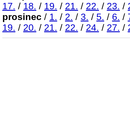
17.
/
18.
/
19.
/
21.
/
22.
/
23.
/
prosinec
/
1.
/
2.
/
3.
/
5.
/
6.
/
19.
/
20.
/
21.
/
22.
/
24.
/
27.
/