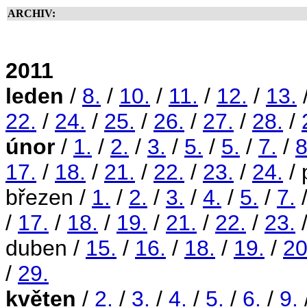
ARCHIV:
2011
leden
/
8.
/
10.
/
11.
/
12.
/
13.
22.
/
24.
/
25.
/
26.
/
27.
/
28.
/
únor
/
1.
/
2.
/
3.
/
5.
/
5.
/
7.
/
8
17.
/
18.
/
21.
/
22.
/
23.
/
24.
/ 
březen /
1.
/
2.
/
3.
/
4.
/
5.
/
7.
/
17.
/
18.
/
19.
/
21.
/
22.
/
23.
duben /
15.
/
16.
/
18.
/
19.
/
20
/
29.
květen
/
2.
/
3.
/
4.
/
5.
/
6.
/
9.