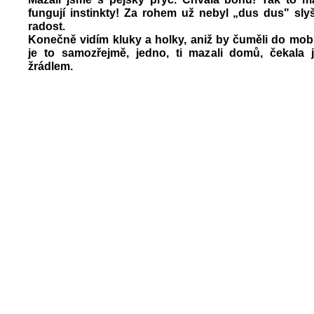
fungují instinkty! Za rohem už nebyl „dus dus" slyš
radost.
Konečně vidím kluky a holky, aniž by čuměli do mob
je to samozřejmě, jedno, ti mazali domů, čekala 
žrádlem.