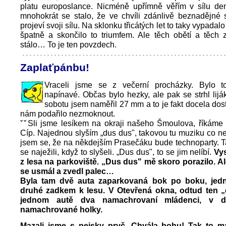
platu europoslance. Nicméně upřímně věřím v sílu de
mnohokrát se stalo, že ve chvíli zdánlivě beznadějné 
projeví svoji sílu. Na sklonku třicátých let to taky vypadal
špatně a skončilo to triumfem. Ale těch obětí a těch zt
stálo… To je ten povzdech.
Zaplaťpánbu!
Vraceli jsme se z večerní procházky. Bylo t
napínavé. Občas bylo hezky, ale pak se strhl lijá
sobotu jsem naměřil 27 mm a to je fakt docela dost
nám podařilo nezmoknout.
ˇˇSli jsme lesíkem na okraji našeho Šmoulova, říkáme
Cíp. Najednou slyším „dus dus", takovou tu muziku co n
jsem se, že na někdejším Prasečáku bude technoparty. 
se naježili, když to slyšeli. „Dus dus", to se jim nelíbí.
Vys
z lesa na parkoviště. „Dus dus" mě skoro porazilo. A
se usmál a zvedl palec…
Byla tam dvě auta zaparkovaná bok po boku, jed
druhé zadkem k lesu. V Otevřená okna, odtud ten 
jednom autě dva namachrovaní mládenci, v 
namachrované holky.
Mazali jsme s pejsky pryč. Chvála bohu! Tak to m