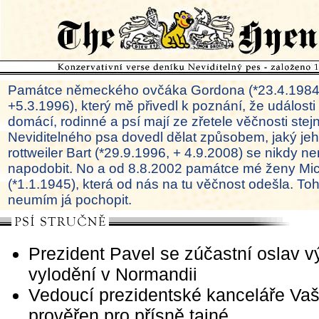
Památce německého ovčáka Gordona (*23.4.1984
+5.3.1996), který mě přivedl k poznání, že události
domácí, rodinné a psí mají ze zřetele věčnosti ste
Neviditelného psa dovedl dělat způsobem, jaký je
rottweiler Bart (*29.9.1996, + 4.9.2008) se nikdy ne
napodobit. No a od 8.8.2002 památce mé ženy Mi
(*1.1.1945), která od nás na tu věčnost odešla. To
neumím já pochopit.
Prezident Pavel se zúčastní oslav v
vylodění v Normandii
Vedoucí prezidentské kanceláře Vaš
prověřen pro přísně tajné