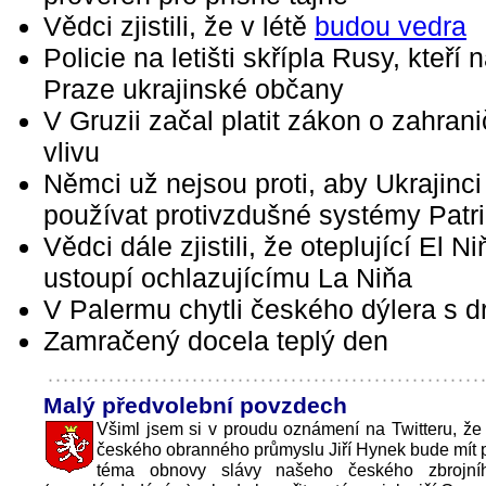
Vědci zjistili, že v létě
budou vedra
Policie na letišti skřípla Rusy, kteří 
Praze ukrajinské občany
V Gruzii začal platit zákon o zahran
vlivu
Němci už nejsou proti, aby Ukrajinci
používat protivzdušné systémy Patri
Vědci dále zjistili, že oteplující El Ni
ustoupí ochlazujícímu La Niňa
V Palermu chytli českého dýlera s 
Zamračený docela teplý den
Malý předvolební povzdech
Všiml jsem si v proudu oznámení na Twitteru, že
českého obranného průmyslu Jiří Hynek bude mít
téma obnovy slávy našeho českého zbrojní