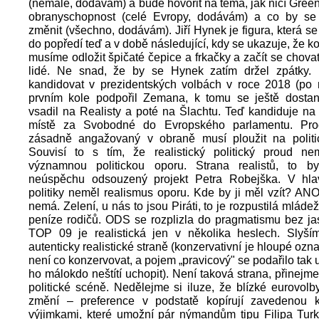
(nemalé, dodávám) a bude hovořit na téma, jak ničí Gre
obranyschopnost (celé Evropy, dodávám) a co by se
změnit (všechno, dodávám). Jiří Hynek je figura, která s
do popředí teď a v době následující, kdy se ukazuje, že k
musíme odložit špičaté čepice a frkačky a začít se chovat
lidé. Ne snad, že by se Hynek zatím držel zpátky. 
kandidovat v prezidentských volbách v roce 2018 (po
prvním kole podpořil Zemana, k tomu se ještě dosta
vsadil na Realisty a poté na Šlachtu. Teď kandiduje na
místě za Svobodné do Evropského parlamentu. Pro
zásadně angažovaný v obraně musí ploužit na politi
Souvisí to s tím, že realistický politický proud 
významnou politickou oporu. Strana realistů, to 
neúspěchu odsouzený projekt Petra Robejška. V hl
politiky neměl realismus oporu. Kde by ji měl vzít? AN
nemá. Zelení, u nás to jsou Piráti, to je rozpustilá mláde
peníze rodičů. ODS se rozplizla do pragmatismu bez ja
TOP 09 je realistická jen v několika heslech. Slyší
autenticky realistické straně (konzervativní je hloupé ozn
není co konzervovat, a pojem „pravicový" se podařilo tak 
ho málokdo neštítí uchopit). Není taková strana, přinejm
politické scéně. Nedělejme si iluze, že blízké eurovol
změní – preference v podstatě kopírují zavedenou k
výjimkami, které umožní pár nýmandům tipu Filipa Tur