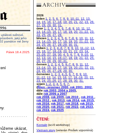
2026
leden
1.
2.
5.
6.
7.
8.
9.
10.-11.
12.
13.
14.
15.
16.
17.-18.
19.
20.
21.
22.
23.
26.
27.
28.
29.
30.
31.
únor
1.
2.
3.
4.
5.
6.
7.-8.
9.
10.
11.
12.
13.
14.-15.
16.
17.
18.
19.
20.
21.-22.
23.
události světové,
24.
25.
26.
27.
28.
 způsobem, jaký jeho
březen
1.
2.
3.
4.
5.
6.
7.-8.
9.
10.
11.
12.
2002 památce mé ženy
13.
14.-15.
16.
17.
18.
19.
20.
21.-22.
23.
24.
25.
26.
27.
28.-29.
30.
31.
duben
1.
2.
3.
4.-6.
7.
8.
9.
10.
11.-12.
13.
15.
16.
17.
18.-19.
20.
21.
22.
23.
24.
Pátek 18.4.2025.
25.-26.
27.
28.
30.
4.
5.
6.
7.
8.
9.-10.
11.
12.
13.
14.
15.
16.-17.
18.
19.
21.
22.
25.
26.
27.
28.
29.
30.-31.
červen
1.
2.
3.
4.
5.
9.-7.
8.
9.
11.
12.
zení
13.-14.
15.
16.
17.
18.
19.
20.-21.
22.
23.
24.
25.
26.
27.-28.
29.
30.
červenec
1.
2.
3.
4.-5.
6.
7.
8.
9.
10.
11.-12.
13.
14.
15.
16.
17.
18.-19.
20.
22.
23.
24.
25.-26.
27.
28.
29.
30.
31.
srpen
1.-2.
3.
4.
5.
6.
7.
(
Říjen - prosinec 2000, rok 2001, 2002,
dále
rok 2003, 2004 a 2005
,
dále
rok 2006 a 2007
rok 2008
,
rok 2009
,
rok 2010
,
rok 2011
,
rok 2012
,
rok 2013
,
rok 2014
,
rok 2015
,
rok 2016
,
rok 2017
,
rok 2018
,
rok 2019
,
rok 2020
,
rok 2021
,
rok 2022
,
rok 2023
,
ny.
rok 2024
,
rok 2025
ČTENÍ:
Kontakt
(sci-fi workshop)
nemůžeme ukázat,
Vietnam story
(veterán Prošek vzpomíná)
. Ve stejný den