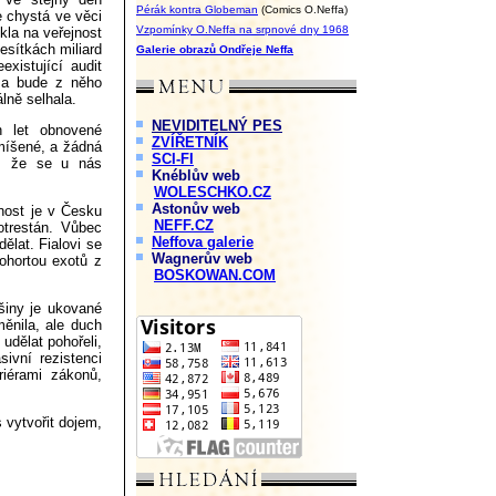
Pérák kontra Globeman
(Comics O.Neffa)
e chystá ve věci
Vzpomínky O.Neffa na srpnové dny 1968
la na veřejnost
desítkách miliard
Galerie obrazů Ondřeje Neffa
xistující audit
n a bude z něho
lně selhala.
NEVIDITELNÝ PES
h let obnovené
ZVÍŘETNÍK
smíšené, a žádná
SCI-FI
u, že se u nás
Knéblův web
WOLESCHKO.CZ
Astonův web
nost je v Česku
NEFF.CZ
otrestán. Vůbec
Neffova galerie
ělat. Fialovi se
Wagnerův web
ohortou exotů z
BOSKOWAN.COM
ašiny je ukované
ěnila, ale duch
udělat pohořeli,
sivní rezistenci
riérami zákonů,
 vytvořit dojem,