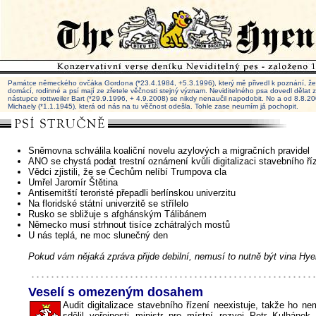
Památce německého ovčáka Gordona (*23.4.1984, +5.3.1996), který mě přivedl k poznání, že 
domácí, rodinné a psí mají ze zřetele věčnosti stejný význam. Neviditelného psa dovedl dělat
nástupce rottweiler Bart (*29.9.1996, + 4.9.2008) se nikdy nenaučil napodobit. No a od 8.8.
Michaely (*1.1.1945), která od nás na tu věčnost odešla. Tohle zase neumím já pochopit.
Sněmovna schválila koaliční novelu azylových a migračních pravidel
ANO se chystá podat trestní oznámení kvůli digitalizaci stavebního ří
Vědci zjistili, že se Čechům nelíbí Trumpova cla
Umřel Jaromír Štětina
Antisemitští teroristé přepadli berlínskou univerzitu
Na floridské státní univerzitě se střílelo
Rusko se sbližuje s afghánským Tálibánem
Německo musí strhnout tisíce zchátralých mostů
U nás teplá, ne moc slunečný den
Pokud vám nějaká zpráva přijde debilní, nemusí to nutně být vina Hye
Veselí s omezeným dosahem
Audit digitalizace stavebního řízení neexistuje, takže ho 
sdělil veřejnosti ministr pro místní rozvoj Petr Kulhánek