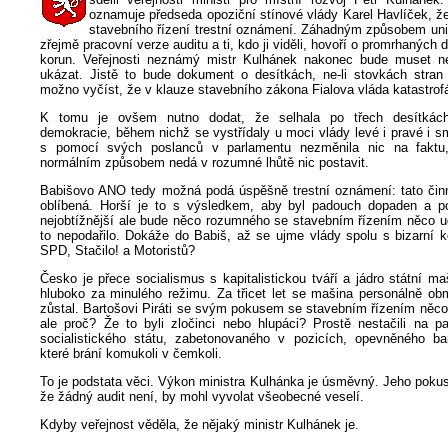
oznamuje předseda opoziční stínové vlády Karel Havlíček, ž
stavebního řízení trestní oznámení. Záhadným způsobem unik
zřejmě pracovní verze auditu a ti, kdo ji viděli, hovoří o promrhaných 
korun. Veřejnosti neznámý mistr Kulhánek nakonec bude muset nee
ukázat. Jistě to bude dokument o desítkách, ne-li stovkách stra
možno vyčíst, že v klauze stavebního zákona Fialova vláda katastrofá
K tomu je ovšem nutno dodat, že selhala po třech desítkác
demokracie, během nichž se vystřídaly u moci vlády levé i pravé i 
s pomocí svých poslanců v parlamentu nezměnila nic na fakt
normálním způsobem nedá v rozumné lhůtě nic postavit.
Babišovo ANO tedy možná podá úspěšně trestní oznámení: tato čin
oblíbená. Horší je to s výsledkem, aby byl padouch dopaden a p
nejobtížnější ale bude něco rozumného se stavebním řízením něco ud
to nepodařilo. Dokáže do Babiš, až se ujme vlády spolu s bizarní k
SPD, Stačilo! a Motoristů?
Česko je přece socialismus s kapitalistickou tváří a jádro státní m
hluboko za minulého režimu. Za třicet let se mašina personálně obm
zůstal. Bartošovi Piráti se svým pokusem se stavebním řízením něco 
ale proč? Že to byli zločinci nebo hlupáci? Prostě nestačili na pa
socialistického státu, zabetonovaného v pozicích, opevněného ba
které brání komukoli v čemkoli.
To je podstata věci. Výkon ministra Kulhánka je úsměvný. Jeho pokus
že žádný audit není, by mohl vyvolat všeobecné veselí.
Kdyby veřejnost věděla, že nějaký ministr Kulhánek je.