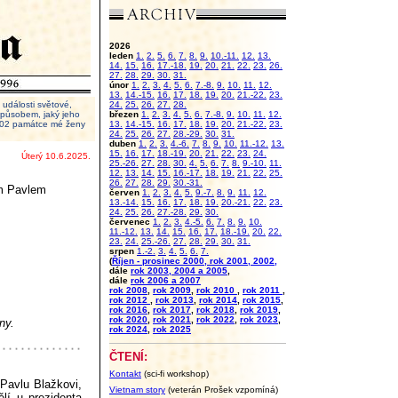
2026
leden
1.
2.
5.
6.
7.
8.
9.
10.-11.
12.
13.
14.
15.
16.
17.-18.
19.
20.
21.
22.
23.
26.
27.
28.
29.
30.
31.
únor
1.
2.
3.
4.
5.
6.
7.-8.
9.
10.
11.
12.
13.
14.-15.
16.
17.
18.
19.
20.
21.-22.
23.
události světové,
24.
25.
26.
27.
28.
 způsobem, jaký jeho
březen
1.
2.
3.
4.
5.
6.
7.-8.
9.
10.
11.
12.
2002 památce mé ženy
13.
14.-15.
16.
17.
18.
19.
20.
21.-22.
23.
24.
25.
26.
27.
28.-29.
30.
31.
duben
1.
2.
3.
4.-6.
7.
8.
9.
10.
11.-12.
13.
15.
16.
17.
18.-19.
20.
21.
22.
23.
24.
Úterý 10.6.2025.
25.-26.
27.
28.
30.
4.
5.
6.
7.
8.
9.-10.
11.
12.
13.
14.
15.
16.-17.
18.
19.
21.
22.
25.
26.
27.
28.
29.
30.-31.
em Pavlem
červen
1.
2.
3.
4.
5.
9.-7.
8.
9.
11.
12.
13.-14.
15.
16.
17.
18.
19.
20.-21.
22.
23.
24.
25.
26.
27.-28.
29.
30.
červenec
1.
2.
3.
4.-5.
6.
7.
8.
9.
10.
11.-12.
13.
14.
15.
16.
17.
18.-19.
20.
22.
23.
24.
25.-26.
27.
28.
29.
30.
31.
srpen
1.-2.
3.
4.
5.
6.
7.
(
Říjen - prosinec 2000, rok 2001, 2002,
dále
rok 2003, 2004 a 2005
,
dále
rok 2006 a 2007
rok 2008
,
rok 2009
,
rok 2010
,
rok 2011
,
rok 2012
,
rok 2013
,
rok 2014
,
rok 2015
,
rok 2016
,
rok 2017
,
rok 2018
,
rok 2019
,
rok 2020
,
rok 2021
,
rok 2022
,
rok 2023
,
ny.
rok 2024
,
rok 2025
ČTENÍ:
Kontakt
(sci-fi workshop)
 Pavlu Blažkovi,
Vietnam story
(veterán Prošek vzpomíná)
lí u prezidenta