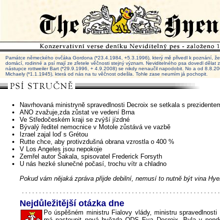
Památce německého ovčáka Gordona (*23.4.1984, +5.3.1996), který mě přivedl k poznání, že 
domácí, rodinné a psí mají ze zřetele věčnosti stejný význam. Neviditelného psa dovedl dělat
nástupce rottweiler Bart (*29.9.1996, + 4.9.2008) se nikdy nenaučil napodobit. No a od 8.8.
Michaely (*1.1.1945), která od nás na tu věčnost odešla. Tohle zase neumím já pochopit.
Navrhovaná ministryně spravedlnosti Decroix se setkala s prezident
ANO zvažuje,zda zůstat ve vedení Brna
Ve Středočeském kraji se zvýší jízdné
Bývalý ředitel nemocnice v Motole zůstává ve vazbě
Izrael zajal loď s Grétou
Rutte chce, aby protivzdušná obrana vzrostla o 400 %
V Los Angeles jsou nepokoje
Zemřel autor Šakala, spisovatel Frederick Forsyth
U nás hezké slunečné počasí, trochu vítr a chladno
Pokud vám nějaká zpráva přijde debilní, nemusí to nutně být vina Hye
Nejdůležitější otázka dne
Po úspěšném ministru Fialovy vlády, ministru spravedlnosti
má nastoupit nová hvězda ODS Eva Decroix. Byla v pondě