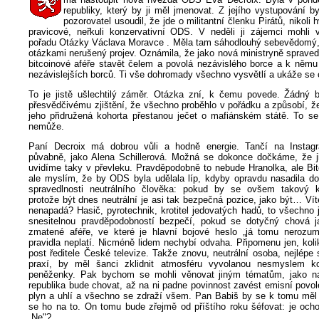
republiky, který by ji měl jmenovat. Z jejího vystupování 
pozorovatel usoudil, že jde o militantní členku Pirátů, nikoli
pravicové, neřkuli konzervativní ODS. V neděli ji zájemci mohli v
pořadu Otázky Václava Moravce . Měla tam sáhodlouhý sebevědomý
otázkami nerušený projev. Oznámila, že jako nová ministryně spraved
bitcoinové aféře stavět čelem a povolá nezávislého borce a k němu 
nezávislejších borců. Ti vše dohromady všechno vysvětlí a ukáže se 
To je jistě ušlechtilý záměr. Otázka zní, k čemu povede. Žádný 
přesvědčivému zjištění, že všechno proběhlo v pořádku a způsobí, ž
jeho přidružená kohorta přestanou ječet o mafiánském státě. To se
nemůže.
Paní Decroix má dobrou vůli a hodně energie. Tančí na Instag
půvabně, jako Alena Schillerová. Možná se dokonce dočkáme, že j
uvidíme taky v převleku. Pravděpodobně to nebude Hranolka, ale Bit
ale myslím, že by ODS byla udělala líp, kdyby opravdu nasadila do 
spravedlnosti neutrálního člověka: pokud by se ovšem takový k
protože být dnes neutrální je asi tak bezpečná pozice, jako být… Ví
nenapadá? Hasič, pyrotechnik, krotitel jedovatých hadů, to všechno
snesitelnou pravděpodobností bezpečí, pokud se dotyčný chová j
zmatené aféře, ve které je hlavní bojové heslo „já tomu nerozu
pravidla neplatí. Nicméně lidem nechybí odvaha. Připomenu jen, kol
post ředitele České televize. Takže znovu, neutrální osoba, nejlépe 
praxí, by měl šanci zklidnit atmosféru vyvolanou nesmyslem ko
peněženky. Pak bychom se mohli věnovat jiným tématům, jako nap
republika bude chovat, až na ni padne povinnost zavést emisní povo
plyn a uhlí a všechno se zdraží všem. Pan Babiš by se k tomu měl v
se ho na to. On tomu bude zřejmě od příštího roku šéfovat: je ocho
„Ne"?