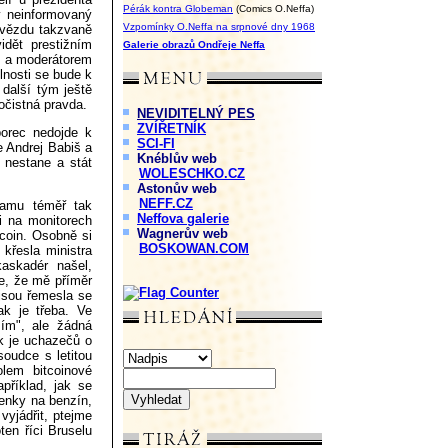
Pérák kontra Globeman
(Comics O.Neffa)
by neinformovaný
Vzpomínky O.Neffa na srpnové dny 1968
 hvězdu takzvaně
idět prestižním
Galerie obrazů Ondřeje Neffa
, a moderátorem
lnosti se bude k
další tým ještě
očistná pravda.
NEVIDITELNÝ PES
ZVÍŘETNÍK
borec nedojde k
SCI-FI
e Andrej Babiš a
Knéblův web
 nestane a stát
WOLESCHKO.CZ
Astonův web
NEFF.CZ
ramu téměř tak
Neffova galerie
i na monitorech
Wagnerův web
coin. Osobně si
BOSKOWAN.COM
křesla ministra
askadér našel,
te, že mě příměr
 jsou řemesla se
ak je třeba. Ve
mím", ale žádná
ik je uchazečů o
soudce s letitou
lem bitcoinové
říklad, jak se
lenky na benzín,
yjádřit, ptejme
ten říci Bruselu