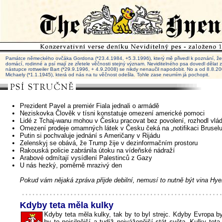
Památce německého ovčáka Gordona (*23.4.1984, +5.3.1996), který mě přivedl k poznání, že 
domácí, rodinné a psí mají ze zřetele věčnosti stejný význam. Neviditelného psa dovedl dělat
nástupce rottweiler Bart (*29.9.1996, + 4.9.2008) se nikdy nenaučil napodobit. No a od 8.8.
Michaely (*1.1.1945), která od nás na tu věčnost odešla. Tohle zase neumím já pochopit.
Prezident Pavel a premiér Fiala jednali o armádě
Neziskovka Člověk v tísni konstatuje omezení americké pomoci
Lidé z Tchaj-wanu mohou v Česku pracovat bez povolení, rozhodl vlá
Omezení prodeje omamných látek v Česku čeká na „notifikaci Bruselu
Putin si pochvaluje jednání s Američany v Rijádu
Zelenskyj se obává, že Trump žije v dezinformačním prostoru
Rakouská policie zabránila útoku na vídeňské nádraží
Arabové odmítají vysídlení Palestinců z Gazy
U nás hezký, poměrně mrazivý den
Pokud vám nějaká zpráva přijde debilní, nemusí to nutně být vina Hye
Kdyby teta měla kulky
Kdyby teta měla kulky, tak by to byl strejc. Kdyby Evropa by
by to nejsilnější a tudíž nejváženější stát světa. Kulky te