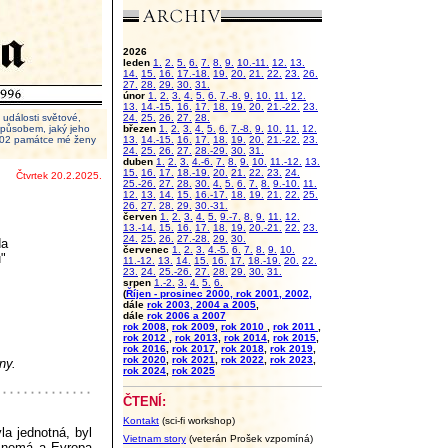
2026
leden
1.
2.
5.
6.
7.
8.
9.
10.-11.
12.
13.
14.
15.
16.
17.-18.
19.
20.
21.
22.
23.
26.
27.
28.
29.
30.
31.
únor
1.
2.
3.
4.
5.
6.
7.-8.
9.
10.
11.
12.
13.
14.-15.
16.
17.
18.
19.
20.
21.-22.
23.
události světové,
24.
25.
26.
27.
28.
 způsobem, jaký jeho
březen
1.
2.
3.
4.
5.
6.
7.-8.
9.
10.
11.
12.
2002 památce mé ženy
13.
14.-15.
16.
17.
18.
19.
20.
21.-22.
23.
24.
25.
26.
27.
28.-29.
30.
31.
duben
1.
2.
3.
4.-6.
7.
8.
9.
10.
11.-12.
13.
15.
16.
17.
18.-19.
20.
21.
22.
23.
24.
Čtvrtek 20.2.2025.
25.-26.
27.
28.
30.
4.
5.
6.
7.
8.
9.-10.
11.
12.
13.
14.
15.
16.-17.
18.
19.
21.
22.
25.
26.
27.
28.
29.
30.-31.
červen
1.
2.
3.
4.
5.
9.-7.
8.
9.
11.
12.
13.-14.
15.
16.
17.
18.
19.
20.-21.
22.
23.
24.
25.
26.
27.-28.
29.
30.
da
červenec
1.
2.
3.
4.-5.
6.
7.
8.
9.
10.
"
11.-12.
13.
14.
15.
16.
17.
18.-19.
20.
22.
23.
24.
25.-26.
27.
28.
29.
30.
31.
srpen
1.-2.
3.
4.
5.
6.
(
Říjen - prosinec 2000, rok 2001, 2002,
dále
rok 2003, 2004 a 2005
,
dále
rok 2006 a 2007
rok 2008
,
rok 2009
,
rok 2010
,
rok 2011
,
rok 2012
,
rok 2013
,
rok 2014
,
rok 2015
,
rok 2016
,
rok 2017
,
rok 2018
,
rok 2019
,
rok 2020
,
rok 2021
,
rok 2022
,
rok 2023
,
ny.
rok 2024
,
rok 2025
ČTENÍ:
Kontakt
(sci-fi workshop)
la jednotná, byl
Vietnam story
(veterán Prošek vzpomíná)
ta nemá a Evropa