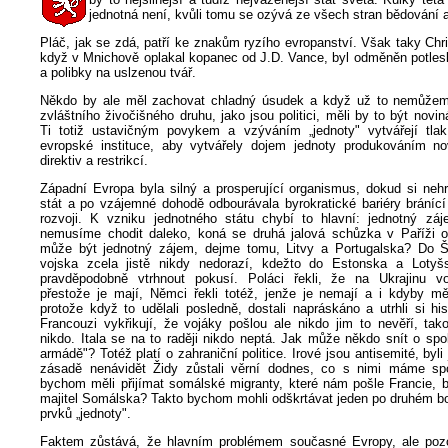
jednotná není, kvůli tomu se ozývá ze všech stran bědování a
Pláč, jak se zdá, patří ke znakům ryzího evropanství. Však taky Ch
když v Mnichově oplakal kopanec od J.D. Vance, byl odměněn potle
a polibky na uslzenou tvář.
Někdo by ale měl zachovat chladný úsudek a když už to nemůžeme
zvláštního živočišného druhu, jako jsou politici, měli by to být novin
Ti totiž ustavičným povykem a vzýváním „jednoty" vytvářejí tlak
evropské instituce, aby vytvářely dojem jednoty produkováním n
direktiv a restrikcí.
Západní Evropa byla silný a prosperující organismus, dokud si nehr
stát a po vzájemné dohodě odbourávala byrokratické bariéry brání
rozvoji. K vzniku jednotného státu chybí to hlavní: jednotný záj
nemusíme chodit daleko, koná se druhá jalová schůzka v Paříži o
může být jednotný zájem, dejme tomu, Litvy a Portugalska? Do Š
vojska zcela jistě nikdy nedorazí, kdežto do Estonska a Loty
pravděpodobně vtrhnout pokusí. Poláci řekli, že na Ukrajinu vo
přestože je mají, Němci řekli totéž, jenže je nemají a i kdyby měl
protože když to udělali posledně, dostali napráskáno a utrhli si hi
Francouzi vykřikují, že vojáky pošlou ale nikdo jim to nevěří, tak
nikdo. Itala se na to raději nikdo neptá. Jak může někdo snít o sp
armádě"? Totéž platí o zahraniční politice. Irové jsou antisemité, byli 
zásadě nenávidět Židy zůstali věrní dodnes, co s nimi máme sp
bychom měli přijímat somálské migranty, které nám pošle Francie, b
majitel Somálska? Takto bychom mohli odškrtávat jeden po druhém 
prvků „jednoty".
Faktem zůstává, že hlavním problémem současné Evropy, ale pozo