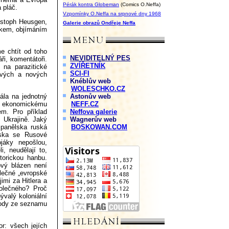
Pérák kontra Globeman
(Comics O.Neffa)
 pláč.
Vzpomínky O.Neffa na srpnové dny 1968
ristoph Heusgen,
Galerie obrazů Ondřeje Neffa
skem, objímáním
 chtít od toho
NEVIDITELNÝ PES
áři, komentátoři.
ZVÍŘETNÍK
 na parazitické
SCI-FI
ových a nových
Knéblův web
WOLESCHKO.CZ
ála na jednotný
Astonův web
cí ekonomickému
NEFF.CZ
em. Pro příklad
Neffova galerie
 Ukrajině. Jaký
Wagnerův web
panělska ruská
BOSKOWAN.COM
šska se Rusové
jáky nepošlou,
i, neudělají to,
storickou hanbu.
ový blázen není
olečné „evropské
jimi za Hitlera a
olečného? Proč
ývalý koloniální
body ze seznamu
r: všech jejích