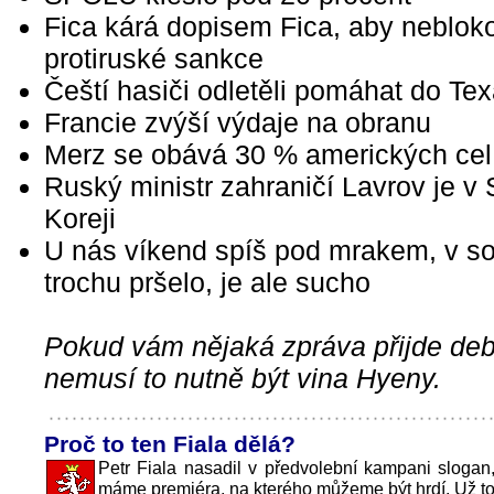
Fica kárá dopisem Fica, aby neblok
protiruské sankce
Čeští hasiči odletěli pomáhat do Te
Francie zvýší výdaje na obranu
Merz se obává 30 % amerických cel
Ruský ministr zahraničí Lavrov je v 
Koreji
U nás víkend spíš pod mrakem, v s
trochu pršelo, je ale sucho
Pokud vám nějaká zpráva přijde debi
nemusí to nutně být vina Hyeny.
Proč to ten Fiala dělá?
Petr Fiala nasadil v předvolební kampani sloga
máme premiéra, na kterého můžeme být hrdí. Už to