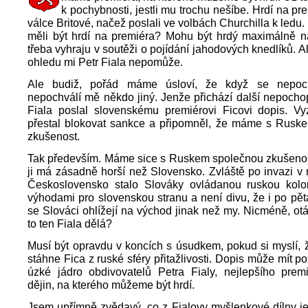
k pochybnosti, jestli mu trochu nešíbe. Hrdí na pr
válce Britové, načež poslali ve volbách Churchilla k ledu
měli být hrdí na premiéra? Mohu být hrdý maximálně n
třeba vyhraju v soutěži o pojídání jahodových knedlíků. A
ohledu mi Petr Fiala nepomůže.
Ale budiž, pořád máme úsloví, že když se nepoc
nepochválí mě někdo jiný. Jenže přichází další nepochop
Fiala poslal slovenskému premiérovi Ficovi dopis. Vy
přestal blokovat sankce a připomněl, že máme s Rusk
zkušenost.
Tak především. Máme sice s Ruskem společnou zkušenos
ji má zásadně horší než Slovensko. Zvláště po invazi v
Československo stalo Slováky ovládanou ruskou kolo
výhodami pro slovenskou stranu a není divu, že i po pětat
se Slováci ohlížejí na východ jinak než my. Nicméně, otá
to ten Fiala dělá?
Musí být opravdu v koncích s úsudkem, pokud si myslí, 
stáhne Fica z ruské sféry přitažlivosti. Dopis může mít poz
úzké jádro obdivovatelů Petra Fialy, nejlepšího prem
dějin, na kterého můžeme být hrdí.
Jsem upřímně zvědavý, co z Fialovy myšlenkové dílny j