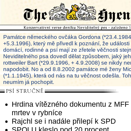
Památce německého ovčáka Gordona (*23.4.1984
+5.3.1996), který mě přivedl k poznání, že události
domácí, rodinné a psí mají ze zřetele věčnosti ste
Neviditelného psa dovedl dělat způsobem, jaký je
rottweiler Bart (*29.9.1996, + 4.9.2008) se nikdy ne
napodobit. No a od 8.8.2002 památce mé ženy Mi
(*1.1.1945), která od nás na tu věčnost odešla. To
neumím já pochopit.
Hrdina vítězného dokumentu z MFF
mrtev v rybníce
Rajchl se i nadále přilepí k SPD
SPOLU kleslo pod 20 procent