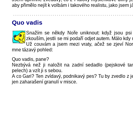
aby přimělo nejít k volbám i takového realistu, jako jsem j
Quo vadis
Snažím se někdy Noře uniknout: když jsou psi
zkouším, jestli se mi podaří odjet autem. Málo kd
Už couvám a jsem mezi vraty, ačež se zjeví Nor
mne tázavý pohled:
Quo vadis, pane?
Nezbývá než ji naložit na zadní sedadlo (pejskové tam
pelech) a vzít ji s sebou.
A co Gari? Ten zvídavý, podnikavý pes? Tu by zvedlo z j
jen zaharašení granulí v misce.