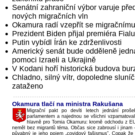
Senátní zahraniční výbor varuje pře
nových migračních vln
Okamura radí vzepřít se migračnímu
Prezident Biden přijal premiéra Fialu
Putin vybídl Írán ke zdrženlivosti
Americký senát bude odděleně jedn
pomoci Izraeli a Ukrajině
V Kodani hoří historická budova bur
Chladno, silný vítr, dopoledne sluní
zataženo
Okamura tlačí na ministra Rakušana
Migrační pakt po devíti letech jednání proš
parlamentem a najednou se všichni vzpamatovali
hlavně pro Tomia Okamuru: kromě odchodu z 
neměl bez migrantů téma. Občas sice zabrousí i jinam
půvabný je jeho pojem „covidový fašismus". Copak že 