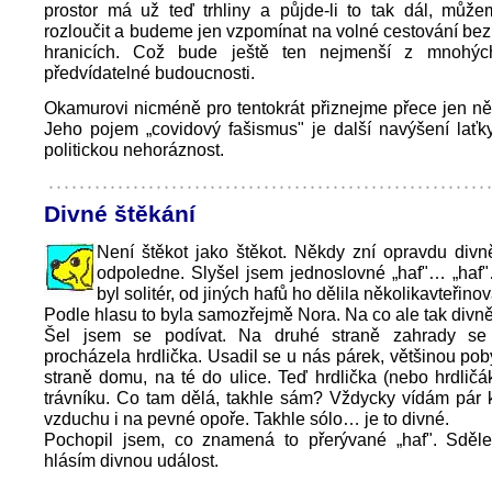
prostor má už teď trhliny a půjde-li to tak dál, můž
rozloučit a budeme jen vzpomínat na volné cestování be
hranicích. Což bude ještě ten nejmenší z mnohý
předvídatelné budoucnosti.
Okamurovi nicméně pro tentokrát přiznejme přece jen n
Jeho pojem „covidový fašismus" je další navýšení laťk
politickou nehoráznost.
Divné štěkání
Není štěkot jako štěkot. Někdy zní opravdu div
odpoledne. Slyšel jsem jednoslovné „haf"… „haf
byl solitér, od jiných hafů ho dělila několikavteřino
Podle hlasu to byla samozřejmě Nora. Na co ale tak divn
Šel jsem se podívat. Na druhé straně zahrady se 
procházela hrdlička. Usadil se u nás párek, většinou po
straně domu, na té do ulice. Teď hrdlička (nebo hrdličá
trávníku. Co tam dělá, takhle sám? Vždycky vídám pár 
vzduchu i na pevné opoře.
Takhle sólo… je to divné.
Pochopil jsem, co znamená to přerývané „haf". Sdělen
hlásím divnou událost.