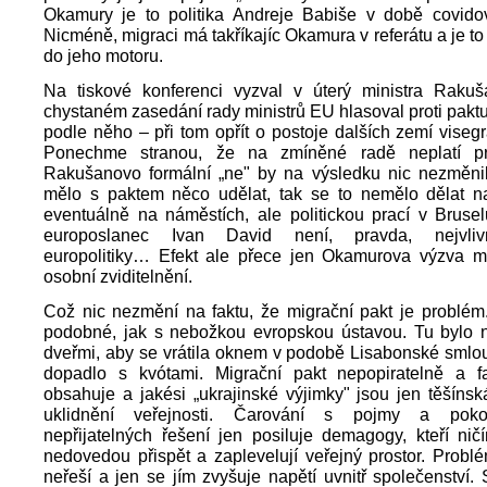
Okamury je to politika Andreje Babiše v době covido
Nicméně, migraci má takříkajíc Okamura v referátu a je to
do jeho motoru.
Na tiskové konferenci vyzval v úterý ministra Raku
chystaném zasedání rady ministrů EU hlasoval proti pakt
podle něho – při tom opřít o postoje dalších zemí visegr
Ponechme stranou, že na zmíněné radě neplatí p
Rakušanovo formální „ne" by na výsledku nic nezměni
mělo s paktem něco udělat, tak se to nemělo dělat na
eventuálně na náměstích, ale politickou prací v Bruse
europoslanec Ivan David není, pravda, nejvlivn
europolitiky… Efekt ale přece jen Okamurova výzva mít
osobní zviditelnění.
Což nic nezmění na faktu, že migrační pakt je problém
podobné, jak s nebožkou evropskou ústavou. Tu bylo n
dveřmi, aby se vrátila oknem v podobě Lisabonské smlou
dopadlo s kvótami. Migrační pakt nepopiratelně a fa
obsahuje a jakési „ukrajinské výjimky" jsou jen těšínsk
uklidnění veřejnosti. Čarování s pojmy a pokou
nepřijatelných řešení jen posiluje demagogy, kteří nič
nedovedou přispět a zaplevelují veřejný prostor. Prob
neřeší a jen se jím zvyšuje napětí uvnitř společenství