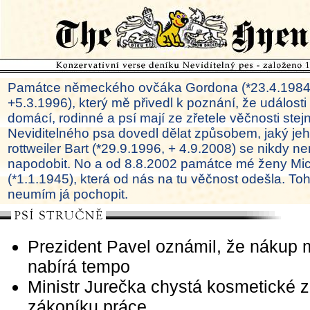
Památce německého ovčáka Gordona (*23.4.1984
+5.3.1996), který mě přivedl k poznání, že události
domácí, rodinné a psí mají ze zřetele věčnosti ste
Neviditelného psa dovedl dělat způsobem, jaký je
rottweiler Bart (*29.9.1996, + 4.9.2008) se nikdy ne
napodobit. No a od 8.8.2002 památce mé ženy Mi
(*1.1.1945), která od nás na tu věčnost odešla. To
neumím já pochopit.
Prezident Pavel oznámil, že nákup 
nabírá tempo
Ministr Jurečka chystá kosmetické 
zákoníku práce