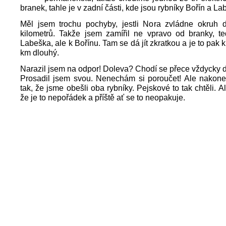
branek, tahle je v zadní části, kde jsou rybníky Bořín a La
Měl jsem trochu pochyby, jestli Nora zvládne okruh 
kilometrů. Takže jsem zamířil ne vpravo od branky, te
Labeška, ale k Bořínu. Tam se dá jít zkratkou a je to pak 
km dlouhý.
Narazil jsem na odpor! Doleva? Chodí se přece vždycky 
Prosadil jsem svou. Nenechám si poroučet! Ale nakone
tak, že jsme obešli oba rybníky. Pejskové to tak chtěli. A
že je to nepořádek a příště ať se to neopakuje.