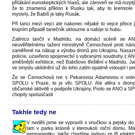
přilákání euroskeptických hlasů, ale zároveň se má rozptý
že to znamená příklon k Rusku tak, aby to kremrole
myslely, že Babiš je taky Rusák.
Při tanci mezi vejci ale nakonec nějaké to vejce přece 
krajním případě tanečník uklouzne a nabije si hubu.
Zatímco tančil v Madridu, na domácí scéně se AN
neuvěřitelnému tažení ministryně Černochové proti národ
zaměřené na nákup a výrobu dronů pro Ukrajinu. Nasaz
policie, uzavřeno spojenectví s vybranými soudruhy z ANO
směšnější exhibice, než Babišovo třeštění v Madridu. J
ve smyslu uklidnění už do toho zatím opatrně vstoupil i pr
Že se Černochová rve s Pekarovou Adamovou o volebn
SPOLU v Praze, to je věc SPOLU. Ale aféra s dron
občanské aktivitě v podpoře Ukrajiny. Proto se ANO a SP
chopily spoluúčasti
Takhle tedy ne
V neděli jsme se vypravili s vnučkou a pejsky do
tam v parku krásně v kteroukoli roční domu. M
permanentku, takže chodíme jednou ze tří elektri