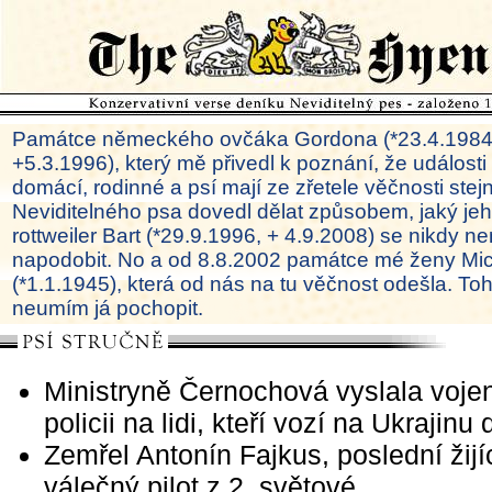
Památce německého ovčáka Gordona (*23.4.1984
+5.3.1996), který mě přivedl k poznání, že události
domácí, rodinné a psí mají ze zřetele věčnosti ste
Neviditelného psa dovedl dělat způsobem, jaký je
rottweiler Bart (*29.9.1996, + 4.9.2008) se nikdy ne
napodobit. No a od 8.8.2002 památce mé ženy Mi
(*1.1.1945), která od nás na tu věčnost odešla. To
neumím já pochopit.
Ministryně Černochová vyslala voje
policii na lidi, kteří vozí na Ukrajinu
Zemřel Antonín Fajkus, poslední žijí
válečný pilot z 2. světové