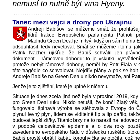
nemusí to nutně být vina Hyeny.
Tanec mezi vejci a drony pro Ukrajinu
Andreji Babišovi se můžeme smát, že prohlašuj
lídrů frakce Evropského parlamentu Patrioti 
Madridu Green Deal je mrtvý, když on sám ho na 
odsouhlasil, tedy nevetoval. Smát se můžeme i tomu, ja
Patrik Nacher ujišťue, že Babiš schválil jen práv
dokument – rámcovou dohodu: to je vskutku vysvětlení
protože nebýt rámcové dohody, neměl by Petr Fiala v d
této tragédie co schvalovat. Nejdřív plány a pak se holt 
Andreje Babiše na Green Dealu nikdo nevymaže, ani Patr
Jenže je to zjištění, které je úplně k ničemu.
Situace je dnes zcela jiná než byla v prosinci 2019, kdy
pro Green Deal ruku. Nikdo netušil, že končí Zlatý věk
fungovalo, špinavá výroba se stěhovala z Evropy do Č
plynul levný plyn, lidem se viditelně líp a líp dařilo, ta
budovat lepší zítřky. Titanic brzy na to narazil na ledovec re
v podobě celosvětové epidemie a o dva roky pozdě
zavedeného evropského řádu v důsledku ruského útoku 
Babiš prostě obrátil kabát, korouhvička se otočila, což 