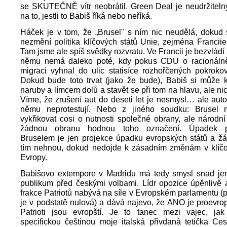
se SKUTEČNĚ vítr neobrátil. Green Deal je neudržiteln
na to, jestli to Babiš říká nebo neříká.
Háček je v tom, že „Brusel" s ním nic neudělá, dokud 
nezmění politika klíčových států Unie, zejména Franci
Tam jsme ale spíš svědky rozvratu. Ve Francii je bezvlád
němu nemá daleko poté, kdy pokus CDU o racionálněj
migraci vyhnal do ulic statisíce rozhořčených pokroko
Dokud bude toto trvat (jako že bude), Babiš si může k
naruby a límcem dolů a stavět se při tom na hlavu, ale ni
Víme, že zrušení aut do deseti let je nesmysl… ale auto
němu neprotestují. Nebo z jiného soudku: Brusel 
vykřikovat cosi o nutnosti společné obrany, ale národní
žádnou obranu hodnou toho označení. Úpadek p
Bruselem je jen projekce úpadku evropských států a žád
tím nehnou, dokud nedojde k zásadním změnám v klíč
Evropy.
Babišovo extempore v Madridu má tedy smysl snad je
publikum před českými volbami. Lídr opozice úpěnlivě 
frakce Patriotů nabývá na síle v Evropském parlamentu (p
je v podstatě nulová) a dává najevo, že ANO je proevr
Patrioti jsou evropští. Je to tanec mezi vajec, jak
specifickou češtinou moje italská přivdaná tetička Ce