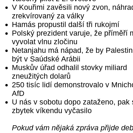
V Kouřimi zavěsili nový zvon, náhra
zrekvírovaný za války
Hamás propustil další tři rukojmí
Polský prezident varuje, že příměří
vyvolat vlnu zločinu
Netanjahu má nápad, že by Palesti
být v Saúdské Arábii
Muskův úřad odhalil stovky miliard
zneužitých dolarů
250 tisíc lidí demonstrovalo v Mnich
AfD
U nás v sobotu dopo zataženo, pak 
zbytek víkendu vyčasilo
Pokud vám nějaká zpráva přijde debi