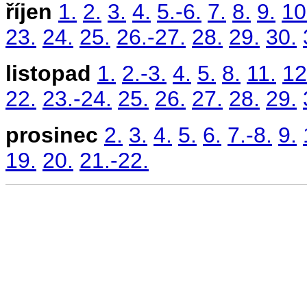
říjen
1.
2.
3.
4.
5.-6.
7.
8.
9.
10
23.
24.
25.
26.-27.
28.
29.
30.
listopad
1.
2.-3.
4.
5.
8.
11.
12
22.
23.-24.
25.
26.
27.
28.
29.
prosinec
2.
3.
4.
5.
6.
7.-8.
9.
19.
20.
21.-22.