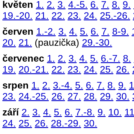
květen
1.
2.
3.
4.-5.
6.
7.
8.
9.
19.-20.
21.
22.
23.
24.
25.-26.
červen
1.-2.
3.
4.
5.
6.
7.
8-9.
20.
21.
(pauzička)
29.-30.
červenec
1.
2.
3.
4.
5.
6.-7.
8.
19.
20.-21.
22.
23.
24.
25.
26.
srpen
1.
2.
3.-4.
5.
6.
7.
8.
9.
1
23.
24.-25.
26.
27.
28.
29.
30.
září
2.
3.
4.
5.
6.
7.-8.
9.
10.
11
24.
25.
26.
28.-29.
30.