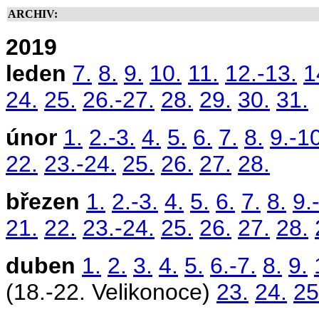
ARCHIV:
2019
leden
7.
8.
9.
10.
11.
12.-13.
1
24.
25.
26.-27.
28.
29.
30.
31.
únor
1.
2.-3.
4.
5.
6.
7.
8.
9.-1
22.
23.-24.
25.
26.
27.
28.
březen
1.
2.-3.
4.
5.
6.
7.
8.
9.
21.
22.
23.-24.
25.
26.
27.
28.
duben
1.
2.
3.
4.
5.
6.-7.
8.
9.
(18.-22. Velikonoce)
23.
24.
25