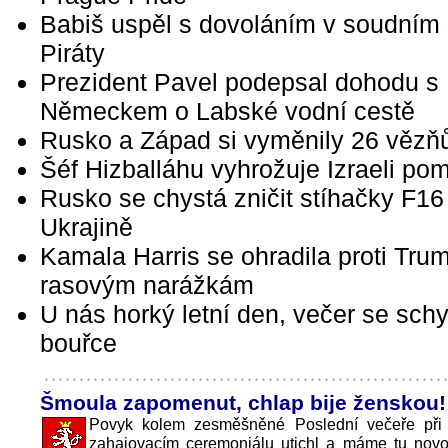
Babiš uspěl s dovoláním v soudním 
Piráty
Prezident Pavel podepsal dohodu s
Německem o Labské vodní cestě
Rusko a Západ si vyměnily 26 vězň
Šéf Hizballáhu vyhrožuje Izraeli po
Rusko se chystá zničit stíhačky F16
Ukrajině
Kamala Harris se ohradila proti Tr
rasovým narážkám
U nás horký letní den, večer se schy
bouřce
Šmoula zapomenut, chlap bije ženskou!
Povyk kolem zesměšněné Poslední večeře při
zahajovacím ceremoniálu utichl a máme tu novo