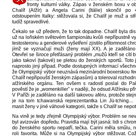
fronty kulturní války. Zápas v ženském boxu v 
Chalíf (Alžír) a Angela Carini (Itálie) skončil po 
odstoupením Italky: stěžovala si, že Chalíf je muž a stř
tudíž spravedlivé.
Čekalo se už předem, že to tak dopadne. Chalíf byla dis
už na loňském světovém šampionátu kvůli nepřípustně v
testosteronu a genderové vyšetření zjistilo přítomnost c
jímž se vyznačují muži (ženy mají XX). A je zaděláno
Otevřel se široce přetřásaný problém „mužů kteří se cítí 
jako takoví (takové) se pletou do ženských sportů. Toto 
naprosto jiný případ. Podle dostupných informací všechno
že Olympijský výbor neuznává mezinárodní boxerskou fed
Chalíf nepřipouští ženským zápasům) a toleroval rozhodn
alžírského orgánu. Ten ovšem s radostí poslal do Pa
pověstí že je „womenkiller" v naději, že odsud Alžírsku př
V Paříži je zaděláno na další takovou aféru, protože stej
je na tom tchawanská reprezentantka Lin Jü-tching…
masit ženy v jiné váhové kategorii, takže s Chalíf se nepo
Na vině je tedy zřejmě Olympijský výbor. Problém se nev
byl avizován dopředu. Pravidla mají být jasná: lidi s c
do ženského sportu nepatří, tečka. Carini měla smůlu, 
roli favorita. Může si na Olympijský výbor stěžovat. C