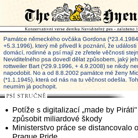
Památce německého ovčáka Gordona (*23.4.1984
+5.3.1996), který mě přivedl k poznání, že události
domácí, rodinné a psí mají ze zřetele věčnosti ste
Neviditelného psa dovedl dělat způsobem, jaký je
rottweiler Bart (*29.9.1996, + 4.9.2008) se nikdy ne
napodobit. No a od 8.8.2002 památce mé ženy Mi
(*1.1.1945), která od nás na tu věčnost odešla. To
neumím já pochopit.
Potíže s digitalizací „made by Pirát
způsobit miliardové škody
Ministerstvo práce se distancovalo 
Prague Pride