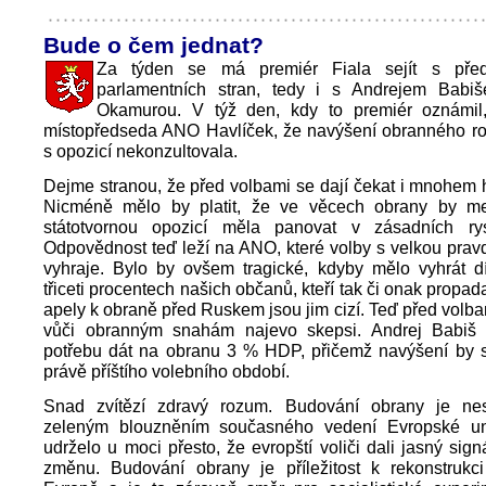
Bude o čem jednat?
Za týden se má premiér Fiala sejít s pře
parlamentních stran, tedy i s Andrejem Bab
Okamurou. V týž den, kdy to premiér oznámil,
místopředseda ANO Havlíček, že navýšení obranného ro
s opozicí nekonzultovala.
Dejme stranou, že před volbami se dají čekat i mnohem h
Nicméně mělo by platit, že ve věcech obrany by m
státotvornou opozicí měla panovat v zásadních ry
Odpovědnost teď leží na ANO, které volby s velkou pra
vyhraje. Bylo by ovšem tragické, kdyby mělo vyhrát d
třiceti procentech našich občanů, kteří tak či onak propadaj
apely k obraně před Ruskem jsou jim cizí. Teď před vol
vůči obranným snahám najevo skepsi. Andrej Babiš
potřebu dát na obranu 3 % HDP, přičemž navýšení by s
právě příštího volebního období.
Snad zvítězí zdravý rozum. Budování obrany je nes
zeleným blouzněním současného vedení Evropské un
udrželo u moci přesto, že evropští voliči dali jasný signá
změnu. Budování obrany je příležitost k rekonstrukc