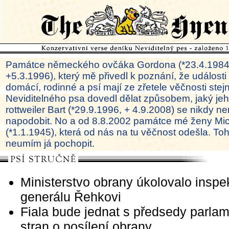
Památce německého ovčáka Gordona (*23.4.1984
+5.3.1996), který mě přivedl k poznání, že události
domácí, rodinné a psí mají ze zřetele věčnosti ste
Neviditelného psa dovedl dělat způsobem, jaký je
rottweiler Bart (*29.9.1996, + 4.9.2008) se nikdy ne
napodobit. No a od 8.8.2002 památce mé ženy Mi
(*1.1.1945), která od nás na tu věčnost odešla. To
neumím já pochopit.
Ministerstvo obrany úkolovalo inspek
generálu Řehkovi
Fiala bude jednat s předsedy parla
stran o posílení obrany