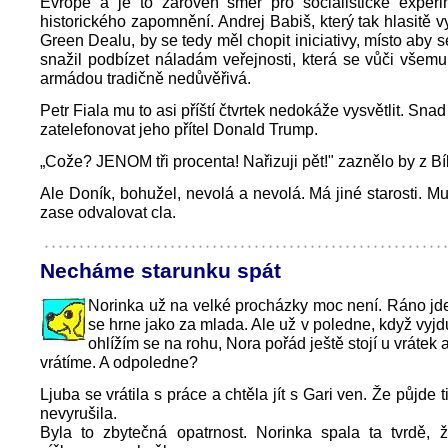
Evropě a je to zároveň směr pro socialistické experi
historického zapomnění. Andrej Babiš, který tak hlasitě v
Green Dealu, by se tedy měl chopit iniciativy, místo aby 
snažil podbízet náladám veřejnosti, která se vůči všemu
armádou tradičně nedůvěřivá.
Petr Fiala mu to asi příští čtvrtek nedokáže vysvětlit. Sna
zatelefonovat jeho přítel Donald Trump.
„Cože? JENOM tři procenta! Nařizuji pět!" zaznělo by z B
Ale Doník, bohužel, nevolá a nevolá. Má jiné starosti. Mu
zase odvalovat cla.
Necháme starunku spát
Norinka už na velké procházky moc není. Ráno jde
se hrne jako za mlada. Ale už v poledne, když vyjd
ohlížím se na rohu, Nora pořád ještě stojí u vrátek 
vrátíme. A odpoledne?
Ljuba se vrátila s práce a chtěla jít s Gari ven. Že půjde 
nevyrušila.
Byla to zbytečná opatrnost. Norinka spala ta tvrdě, 