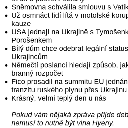
Sněmovna schválila smlouvu s Vat
Už osmnáct lidí lítá v motolské koru
kauze
USA jednají na Ukrajině s Tymošen
Porošenkem
Bílý dům chce odebrat legální statu
Ukrajincům
Němečtí poslanci hledají způsob, ja
branný rozpočet
Fico prosadil na summitu EU jednán
tranzitu ruského plynu přes Ukrajinu
Krásný, velmi teplý den u nás
Pokud vám nějaká zpráva přijde debi
nemusí to nutně být vina Hyeny.