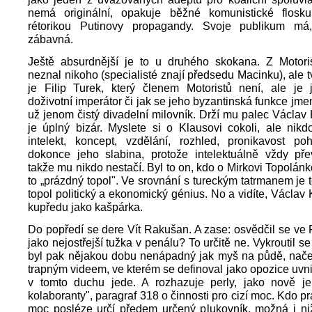
nemá originální, opakuje běžné komunistické flosk
rétorikou Putinovy propagandy. Svoje publikum má
zábavná.
Ještě absurdnější je to u druhého skokana. Z Motori
neznal nikoho (specialisté znají předsedu Macinku), ale t
je Filip Turek, který členem Motoristů není, ale je j
doživotní imperátor či jak se jeho byzantinská funkce jme
už jenom čistý divadelní milovník. Drží mu palec Václav 
je úplný bizár. Myslete si o Klausovi cokoli, ale nik
intelekt, koncept, vzdělání, rozhled, pronikavost po
dokonce jeho slabina, protože intelektuálně vždy přev
takže mu nikdo nestačí. Byl to on, kdo o Mirkovi Topolánko
to „prázdný topol". Ve srovnání s tureckým tatrmanem je 
topol politický a ekonomický génius. No a vidíte, Václav 
kupředu jako kašpárka.
Do popředí se dere Vít Rakušan. A zase: osvědčil se ve 
jako nejostřejší tužka v penálu? To určitě ne. Vykroutil s
byl pak nějakou dobu nenápadný jak myš na půdě, nače
trapným videem, ve kterém se definoval jako opozice uvnit
v tomto duchu jede. A rozhazuje perly, jako nově je
kolaboranty", paragraf 318 o činnosti pro cizí moc. Kdo pr
moc posléze určí předem určený plukovník, možná i niž