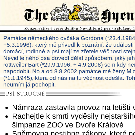
Památce německého ovčáka Gordona (*23.4.1984
+5.3.1996), který mě přivedl k poznání, že události
domácí, rodinné a psí mají ze zřetele věčnosti ste
Neviditelného psa dovedl dělat způsobem, jaký je
rottweiler Bart (*29.9.1996, + 4.9.2008) se nikdy ne
napodobit. No a od 8.8.2002 památce mé ženy Mi
(*1.1.1945), která od nás na tu věčnost odešla. To
neumím já pochopit.
Námraza zastavila provoz na letišti 
Rachejtle k smrti vyděsily nejstaršíh
šimpanze ZOO ve Dvoře Králové
Sněmovna nestihne zákony, které n