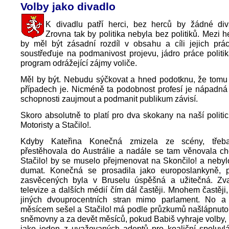
Volby jako divadlo
K divadlu patří herci, bez herců by žádné div
Zrovna tak by politika nebyla bez politiků. Mezi he
by měl být zásadní rozdíl v obsahu a cíli jejich prá
soustřeďuje na podmanivost projevu, jádro práce politi
program odrážející zájmy voliče.
Měl by být. Nebudu sýčkovat a hned podotknu, že tomu
případech je. Nicméně ta podobnost profesí je nápadná 
schopnosti zaujmout a podmanit publikum závisí.
Skoro absolutně to platí pro dva skokany na naší politi
Motoristy a Stačilo!.
Kdyby Kateřina Konečná zmizela ze scény, tře
přestěhovala do Austrálie a nadále se tam věnovala ch
Stačilo! by se muselo přejmenovat na Skončilo! a neby
dumat. Konečná se prosadila jako europoslankyně, 
zasvěcených byla v Bruselu úspěšná a užitečná. Zva
televize a dalších médií čím dál častěji. Mnohem častěji
jiných dvouprocentních stran mimo parlament. No 
měsícem sešel a Stačilo! má podle průzkumů našlápnuto
sněmovny a za devět měsíců, pokud Babiš vyhraje volby, 
jako jeden z uvažovaných adeptů pro koaliční spoluvl