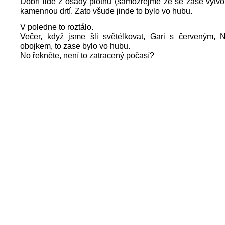
Dobří lidé z osady plotnu (samozřejmě že se zase vytvoř
kamennou drtí. Zato všude jinde to bylo vo hubu.
V poledne to roztálo.
Večer, když jsme šli světélkovat, Gari s červeným,
obojkem, to zase bylo vo hubu.
No řekněte, není to zatracený počasí?