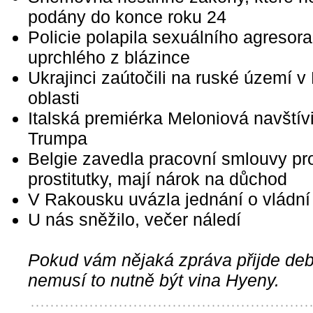
podány do konce roku 24
Policie polapila sexuálního agresora
uprchlého z blázince
Ukrajinci zaútočili na ruské území v
oblasti
Italská premiérka Meloniová navštívi
Trumpa
Belgie zavedla pracovní smlouvy pr
prostitutky, mají nárok na důchod
V Rakousku uvázla jednání o vládní 
U nás sněžilo, večer náledí
Pokud vám nějaká zpráva přijde debi
nemusí to nutně být vina Hyeny.