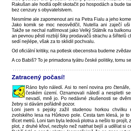
Rakušan ale hodlá opět skotačit po hospodách a bude t
bez cenzury s obyvatelstvem.
Nesmíme ale zapomenout ani na Petra Fialu a jeho komed
Jako komik se moc neosvědčil, Nutella ani zaječí uši 
Takže se nechal nafilmovat jako Velký Státník na balkon
an pevnou pěstí rozbíjí šiky prodavačů strachu a šiřitelů
sedí nejlépe, však za to sklidil pochvalu.
Od oficiální kritiky, na potlesk obecenstva budeme zvědav
A co Babiš? To je primadona tyátru české politiky, tomu se 
Zatracený počasí!
Ráno bylo náledí. Asi to není novina pro čtenáře, 
českém území. Oznamovali náledí a nespletli se
nevadí, mně jo. Po nedávné zkušenosti se dvě
žebry si dávám pořádně pozor.
Loni jsem s pejsky zažil studenou horkou chvilku
zvolského lesa na Hůrkovo pole. Cesta tam klesá, je to
třicet metrů. Loni tam byla ledová plotna a nešlo to projít, 
plot, z druhé křoví, nezbylo než natrhat bejlí a udělat si c