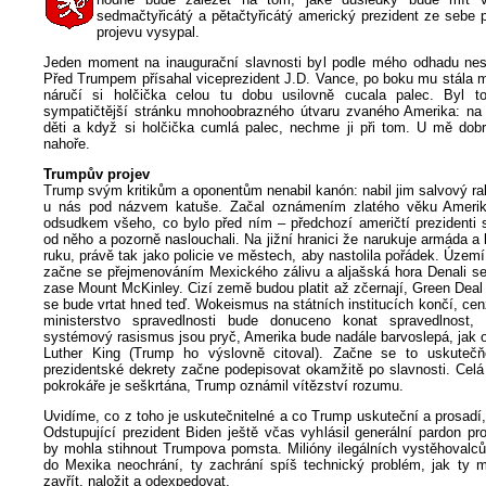
sedmačtyřicátý a pětačtyřicátý americký prezident ze sebe 
projevu vysypal.
Jeden moment na inaugurační slavnosti byl podle mého odhadu nesp
Před Trumpem přísahal viceprezident J.D. Vance, po boku mu stála m
náručí si holčička celou tu dobu usilovně cucala palec. Byl t
sympatičtější stránku mnohoobrazného útvaru zvaného Amerika: na s
děti a když si holčička cumlá palec, nechme ji při tom. U mě dobr
nahoře.
Trumpův projev
Trump svým kritikům a oponentům nenabil kanón: nabil jim salvový r
u nás pod názvem katuše. Začal oznámením zlatého věku Amerik
odsudkem všeho, co bylo před ním – předchozí američtí prezidenti s
od něho a pozorně naslouchali. Na jižní hranici že narukuje armáda a
ruku, právě tak jako policie ve městech, aby nastolila pořádek. Územ
začne se přejmenováním Mexického zálivu a aljašská hora Denali s
zase Mount McKinley. Cizí země budou platit až zčernají, Green Deal 
se bude vrtat hned teď. Wokeismus na státních institucích končí, cen
ministerstvo spravedlnosti bude donuceno konat spravedlnost,
systémový rasismus jsou pryč, Amerika bude nadále barvoslepá, jak o
Luther King (Trump ho výslovně citoval). Začne se to uskutečň
prezidentské dekrety začne podepisovat okamžitě po slavnosti. Celá 
pokrokáře je seškrtána, Trump oznámil vítězství rozumu.
Uvidíme, co z toho je uskutečnitelné a co Trump uskuteční a prosadí,
Odstupující prezident Biden ještě včas vyhlásil generální pardon p
by mohla stihnout Trumpova pomsta. Milióny ilegálních vystěhovalc
do Mexika neochrání, ty zachrání spíš technický problém, jak ty mi
zavřít, naložit a odexpedovat.