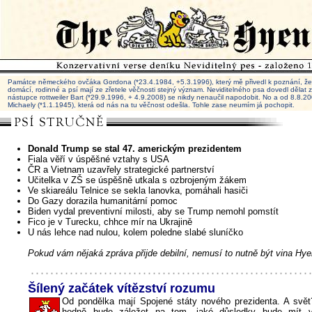
Památce německého ovčáka Gordona (*23.4.1984, +5.3.1996), který mě přivedl k poznání, že 
domácí, rodinné a psí mají ze zřetele věčnosti stejný význam. Neviditelného psa dovedl dělat
nástupce rottweiler Bart (*29.9.1996, + 4.9.2008) se nikdy nenaučil napodobit. No a od 8.8.
Michaely (*1.1.1945), která od nás na tu věčnost odešla. Tohle zase neumím já pochopit.
Donald Trump se stal 47. americkým prezidentem
Fiala věří v úspěšné vztahy s USA
ČR a Vietnam uzavřely strategické partnerství
Učitelka v ZŠ se úspěšně utkala s ozbrojeným žákem
Ve skiareálu Telnice se sekla lanovka, pomáhali hasiči
Do Gazy dorazila humanitární pomoc
Biden vydal preventivní milosti, aby se Trump nemohl pomstít
Fico je v Turecku, chhce mír na Ukrajině
U nás lehce nad nulou, kolem poledne slabé sluníčko
Pokud vám nějaká zpráva přijde debilní, nemusí to nutně být vina Hye
Šílený začátek vítězství rozumu
Od pondělka mají Spojené státy nového prezidenta. A svět
hodně bude záležet na tom, jaké důsledky bude mít 