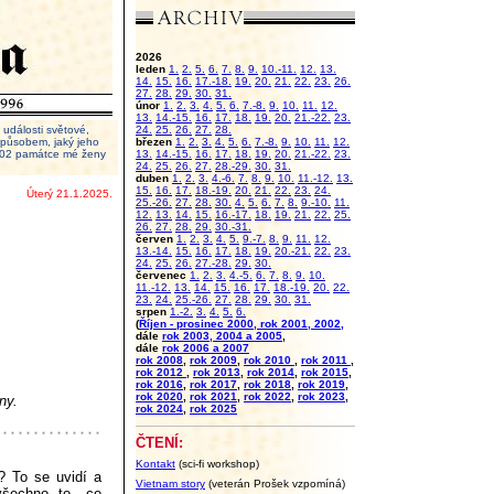
2026
leden
1.
2.
5.
6.
7.
8.
9.
10.-11.
12.
13.
14.
15.
16.
17.-18.
19.
20.
21.
22.
23.
26.
27.
28.
29.
30.
31.
únor
1.
2.
3.
4.
5.
6.
7.-8.
9.
10.
11.
12.
13.
14.-15.
16.
17.
18.
19.
20.
21.-22.
23.
události světové,
24.
25.
26.
27.
28.
 způsobem, jaký jeho
březen
1.
2.
3.
4.
5.
6.
7.-8.
9.
10.
11.
12.
2002 památce mé ženy
13.
14.-15.
16.
17.
18.
19.
20.
21.-22.
23.
24.
25.
26.
27.
28.-29.
30.
31.
duben
1.
2.
3.
4.-6.
7.
8.
9.
10.
11.-12.
13.
15.
16.
17.
18.-19.
20.
21.
22.
23.
24.
Úterý 21.1.2025.
25.-26.
27.
28.
30.
4.
5.
6.
7.
8.
9.-10.
11.
12.
13.
14.
15.
16.-17.
18.
19.
21.
22.
25.
26.
27.
28.
29.
30.-31.
červen
1.
2.
3.
4.
5.
9.-7.
8.
9.
11.
12.
13.-14.
15.
16.
17.
18.
19.
20.-21.
22.
23.
24.
25.
26.
27.-28.
29.
30.
červenec
1.
2.
3.
4.-5.
6.
7.
8.
9.
10.
11.-12.
13.
14.
15.
16.
17.
18.-19.
20.
22.
23.
24.
25.-26.
27.
28.
29.
30.
31.
srpen
1.-2.
3.
4.
5.
6.
(
Říjen - prosinec 2000, rok 2001, 2002,
dále
rok 2003, 2004 a 2005
,
dále
rok 2006 a 2007
rok 2008
,
rok 2009
,
rok 2010
,
rok 2011
,
rok 2012
,
rok 2013
,
rok 2014
,
rok 2015
,
rok 2016
,
rok 2017
,
rok 2018
,
rok 2019
,
rok 2020
,
rok 2021
,
rok 2022
,
rok 2023
,
ny.
rok 2024
,
rok 2025
ČTENÍ:
Kontakt
(sci-fi workshop)
? To se uvidí a
Vietnam story
(veterán Prošek vzpomíná)
všechno to, co