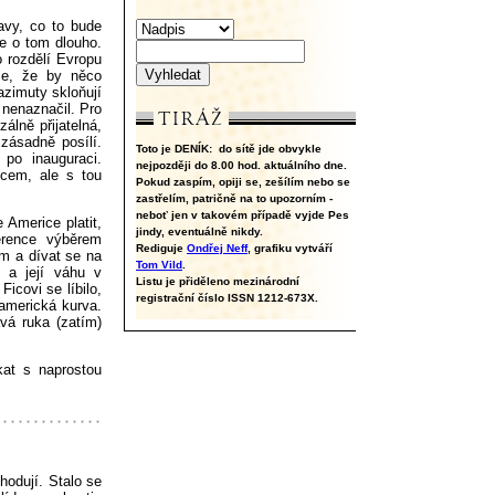
avy, co to bude
e o tom dlouho.
 rozdělí Evropu
le, že by něco
azimuty skloňují
 nenaznačil. Pro
álně přijatelná,
zásadně posílí.
Toto je DENÍK:
do sítě jde obvykle
po inauguraci.
nejpozději do 8.00 hod. aktuálního dne.
icem, ale s tou
Pokud zaspím, opiji se, zešílím nebo se
zastřelím, patričně na to upozorním -
neboť jen v takovém případě vyjde Pes
 Americe platit,
jindy, eventuálně nikdy.
erence výběrem
Rediguje
Ondřej Neff
, grafiku vytváří
m a dívat se na
Tom Vild
.
u a její váhu v
Listu je přiděleno mezinárodní
icovi se líbilo,
registrační číslo ISSN 1212-673X.
americká kurva.
vá ruka (zatím)
kat s naprostou
hodují. Stalo se