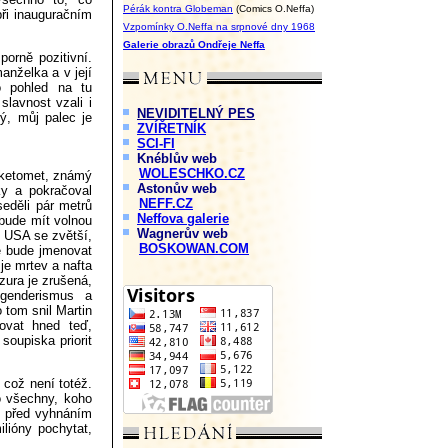
Pérák kontra Globeman
(Comics O.Neffa)
při inauguračním
Vzpomínky O.Neffa na srpnové dny 1968
Galerie obrazů Ondřeje Neffa
orně pozitivní.
anželka a v její
o pohled na tu
lavnost vzali i
NEVIDITELNÝ PES
ý, můj palec je
ZVÍŘETNÍK
SCI-FI
Knéblův web
WOLESCHKO.CZ
aketomet, známý
Astonův web
y a pokračoval
NEFF.CZ
eděli pár metrů
Neffova galerie
 bude mít volnou
Wagnerův web
í USA se zvětší,
BOSKOWAN.COM
e bude jmenovat
je mrtev a nafta
zura je zrušená,
 genderismus a
 tom snil Martin
ovat hned teď,
soupiska priorit
 což není totéž.
ro všechny, koho
ů před vyhnáním
lióny pochytat,