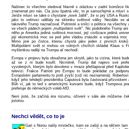
Našinec to všechno sledoval hlavně s otázkou v zadní komůrce hl
znamenat pro nás. Cla jsou špatná věc, to je samozřejmé a mluví s
Jenže mluví se také o chystané „nové Jaltě", že si prý USA a Rusko
jako to velmoci udělaly na sklonku světové války. Nezdálo se a
takového Trump naznačoval. Putinisté a snílci o politice na všechny 
ve všech pádech pojem „multipolární svět". Nic podobného Trump ani
něho je Amerika jediná světová mocnost, její civilizace jediná univerz
její ekonomická moc se pod jeho vládou znásobí a vojenská moc 
Mimo jiné po čistce, kterou chystá jako jeden z prvních kroků 
Multipolární svět si mohou ve volných chvílích skládat Klaus s F
myšlenkou raději na Trumpa ať nechodí.
Evropa v projevu byla obsažena jen skrytě, jako ta cizina, která bude
až se z ní bude kouřit. Nicméně, Trump dal najevo své pref
vyvolených, kterým bylo dovoleno v mraze přešlapovat před Kapitole
televizi. Frakce Patrioti pro Evropu to bude pokládat za podpor
Evropském parlamentu to jistě zvýší (což nic neznamená). Robertovi F
když jeho tehdejší prezidentka Čaputová byla častovaná přízviskem 
Bůh ví, jak to teď s americkými kurvami bude, když Trumpova pra
preferuje do německých voleb AfD.
Není jisté, že začíná éra rozumu, oživení v sále ale můžeme če
jistotou.
Nechci vědět, co to je
Gari s Norou našly místečko, kam se zašijí a na něčem tam 