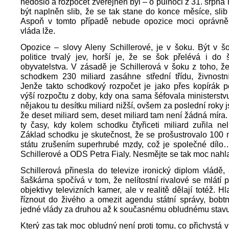
nedošlo a rozpočet zveřejněn byl – o půlnoci z 31. srpna 
být naplněn slib, že se tak stane do konce měsíce, slib
Aspoň v tomto případě nebude opozice moci oprávněn
vláda lže.
Opozice – slovy Aleny Schillerové, je v šoku. Být v š
politice trvalý jev, horší je, že se šok přelévá i do š
obyvatelstva. V zásadě je Schillerová v šoku z toho, ž
schodkem 230 miliard zasáhne střední třídu, živnostní
Jenže takto schodkový rozpočet je jako přes kopírák 
výší rozpočtu z doby, kdy ona sama šéfovala ministerstvu 
nějakou tu desítku miliard nižší, ovšem za poslední roky j
že deset miliard sem, deset miliard tam není žádná míra
ty časy, kdy kolem schodku čtyřiceti miliard zuřila nelí
Základ schodku je skutečnost, že se prošustrovalo 100 m
státu zrušením superhrubé mzdy, což je společné díl
Schillerové a ODS Petra Fialy. Nesmějte se tak moc nahl
Schillerová přinesla do televize ironický diplom vládě,
šaškárna spočívá v tom, že nelítostní rivalové se mlátí 
objektivy televizních kamer, ale v realitě dělají totéž. H
říznout do živého a omezit agendu státní správy, bobtna
jedné vlády za druhou až k současnému obludnému stavu
Který zas tak moc obludný není proti tomu, co přichystá vl