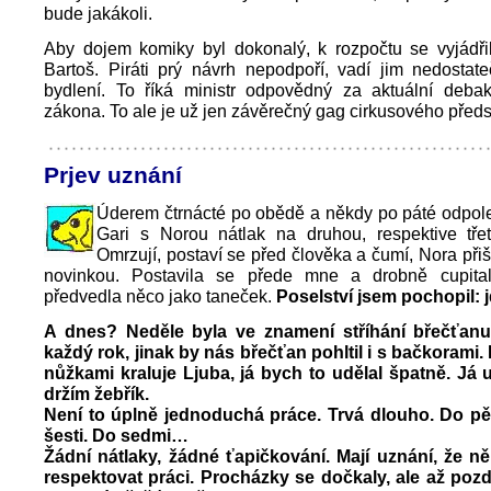
bude jakákoli.
Aby dojem komiky byl dokonalý, k rozpočtu se vyjádřil
Bartoš. Piráti prý návrh nepodpoří, vadí jim nedostat
bydlení. To říká ministr odpovědný za aktuální debak
zákona. To ale je už jen závěrečný gag cirkusového předs
Prjev uznání
Úderem čtrnácté po obědě a někdy po páté odpol
Gari s Norou nátlak na druhou, respektive třet
Omrzují, postaví se před člověka a čumí, Nora při
novinkou. Postavila se přede mne a drobně cupita
předvedla něco jako taneček.
Poselství jsem pochopil: 
A dnes? Neděle byla ve znamení stříhání břečťanu
každý rok, jinak by nás břečťan pohltil i s bačkorami.
nůžkami kraluje Ljuba, já bych to udělal špatně. Já uk
držím žebřík.
Není to úplně jednoduchá práce. Trvá dlouho. Do pět
šesti. Do sedmi…
Žádní nátlaky, žádné ťapičkování. Mají uznání, že ně
respektovat práci. Procházky se dočkaly, ale až poz