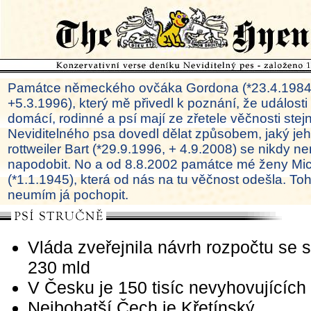
Památce německého ovčáka Gordona (*23.4.1984
+5.3.1996), který mě přivedl k poznání, že události
domácí, rodinné a psí mají ze zřetele věčnosti ste
Neviditelného psa dovedl dělat způsobem, jaký je
rottweiler Bart (*29.9.1996, + 4.9.2008) se nikdy ne
napodobit. No a od 8.8.2002 památce mé ženy Mi
(*1.1.1945), která od nás na tu věčnost odešla. To
neumím já pochopit.
Vláda zveřejnila návrh rozpočtu se
230 mld
V Česku je 150 tisíc nevyhovujících 
Nejbohatší Čech je Křetínský