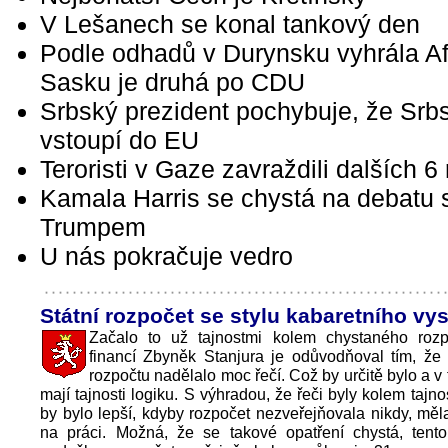
V Lešanech se konal tankový den
Podle odhadů v Durynsku vyhrála Af
Sasku je druhá po CDU
Srbský prezident pochybuje, že Srb
vstoupí do EU
Teroristi v Gaze zavraždili dalších 6
Kamala Harris se chystá na debatu 
Trumpem
U nás pokračuje vedro
Státní rozpočet se stylu kabaretního vy
Začalo to už tajnostmi kolem chystaného rozpo
financí Zbyněk Stanjura je odůvodňoval tím, že
rozpočtu nadělalo moc řečí. Což by určitě bylo a v
mají tajnosti logiku. S výhradou, že řeči byly kolem tajno
by bylo lepší, kdyby rozpočet nezveřejňovala nikdy, měla
na práci. Možná, že se takové opatření chystá, tent