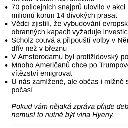
70 policejních snajprů ulovilo v akci
milionů korun 14 divokých prasat
Vědci zjistili, že vybudování evrops
obranných kapacit vyžaduje investi
Scholz couvá a připouští volby v N
dřív než v březnu
V Amsterodamu byl protižidovský p
Mnoho Američanů chce po Trumpov
vítězství emigrovat
U nás zamlžené, ale občas i mlžně 
počasí
Pokud vám nějaká zpráva přijde debi
nemusí to nutně být vina Hyeny.