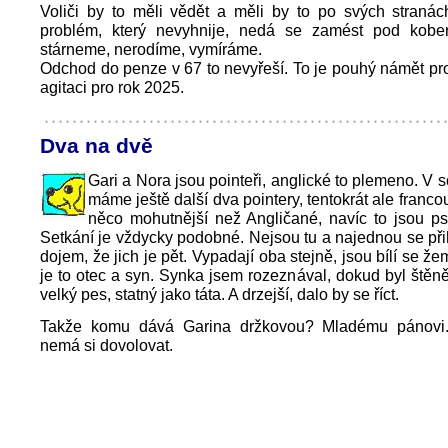
Voliči by to měli vědět a měli by to po svých stranách
problém, který nevyhnije, nedá se zamést pod kober
stárneme, nerodíme, vymíráme.
Odchod do penze v 67 to nevyřeší. To je pouhý námět pr
agitaci pro rok 2025.
Dva na dvě
Gari a Nora jsou pointeři, anglické to plemeno. V 
máme ještě další dva pointery, tentokrát ale franc
něco mohutnější než Angličané, navíc to jsou ps
Setkání je vždycky podobné. Nejsou tu a najednou se p
dojem, že jich je pět. Vypadají oba stejně, jsou bílí se že
je to otec a syn. Synka jsem rozeznával, dokud byl štěně,
velký pes, statný jako táta. A drzejší, dalo by se říct.
Takže komu dává Garina držkovou? Mladému pánovi.
nemá si dovolovat.