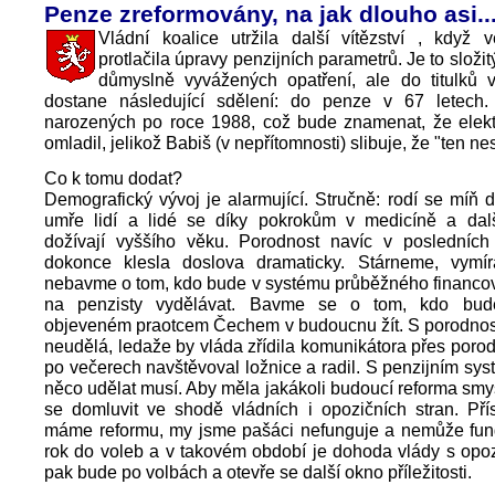
Penze zreformovány, na jak dlouho asi..
Vládní koalice utržila další vítězství , když
protlačila úpravy penzijních parametrů. Je to složi
důmyslně vyvážených opatření, ale do titulků 
dostane následující sdělení: do penze v 67 letech
narozených po roce 1988, což bude znamenat, že elek
omladil, jelikož Babiš (v nepřítomnosti) slibuje, že "ten ne
Co k tomu dodat?
Demografický vývoj je alarmující. Stručně: rodí se míň dě
umře lidí a lidé se díky pokrokům v medicíně a dal
dožívají vyššího věku. Porodnost navíc v posledních 
dokonce klesla doslova dramaticky. Stárneme, vym
nebavme o tom, kdo bude v systému průběžného financo
na penzisty vydělávat. Bavme se o tom, kdo bu
objeveném praotcem Čechem v budoucnu žít. S porodnost
neudělá, ledaže by vláda zřídila komunikátora přes porod
po večerech navštěvoval ložnice a radil. S penzijním sy
něco udělat musí. Aby měla jakákoli budoucí reforma smy
se domluvit ve shodě vládních i opozičních stran. Pří
máme reformu, my jsme pašáci nefunguje a nemůže fun
rok do voleb a v takovém období je dohoda vlády s opozi
pak bude po volbách a otevře se další okno příležitosti.