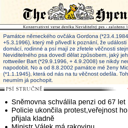
Památce německého ovčáka Gordona (*23.4.1984
+5.3.1996), který mě přivedl k poznání, že události
domácí, rodinné a psí mají ze zřetele věčnosti ste
Neviditelného psa dovedl dělat způsobem, jaký je
rottweiler Bart (*29.9.1996, + 4.9.2008) se nikdy ne
napodobit. No a od 8.8.2002 památce mé ženy Mi
(*1.1.1945), která od nás na tu věčnost odešla. To
neumím já pochopit.
Sněmovna schválila penzi od 67 let
Policie ukončila protest,veřejnost ho
přijala kladně
Ministr Válek má rakovinu