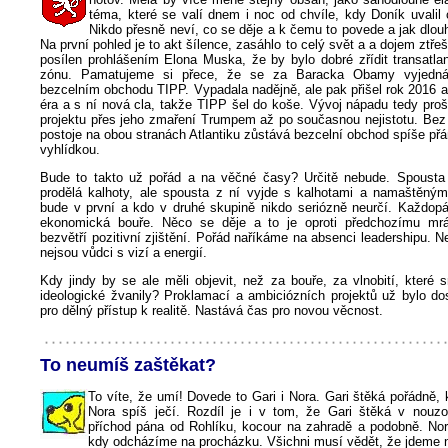
téma, které se valí dnem i noc od chvíle, kdy Doník uvalil 
Nikdo přesně neví, co se děje a k čemu to povede a jak dlouh
Na první pohled je to akt šílence, zasáhlo to celý svět a a dojem ztřeš
posílen prohlášením Elona Muska, že by bylo dobré zřídit transatla
zónu. Pamatujeme si přece, že se za Baracka Obamy vyjedná
bezcelním obchodu TIPP. Vypadala nadějně, ale pak přišel rok 2016 
éra a s ní nová cla, takže TIPP šel do koše. Vývoj nápadu tedy pro
projektu přes jeho zmaření Trumpem až po současnou nejistotu. Be
postoje na obou stranách Atlantiku zůstává bezcelní obchod spíše př
vyhlídkou.
Bude to takto už pořád a na věčné časy? Určitě nebude. Spousta l
prodělá kalhoty, ale spousta z ní vyjde s kalhotami a namaštěný
bude v první a kdo v druhé skupině nikdo seriózně neurčí. Každopá
ekonomická bouře. Něco se děje a to je oproti předchozímu mr
bezvětří pozitivní zjištění. Pořád naříkáme na absenci leadershipu. N
nejsou vůdci s vizí a energií.
Kdy jindy by se ale měli objevit, než za bouře, za vlnobití, které
ideologické žvanily? Proklamací a ambiciózních projektů už bylo do
pro dělný přístup k realitě. Nastává čas pro novou věcnost.
To neumíš zaštěkat?
To víte, že umí! Dovede to Gari i Nora. Gari štěká pořádně, 
Nora spíš ječí. Rozdíl je i v tom, že Gari štěká v nouzo
příchod pána od Rohlíku, kocour na zahradě a podobně. Nor
kdy odcházíme na procházku. Všichni musí vědět, že jdeme 