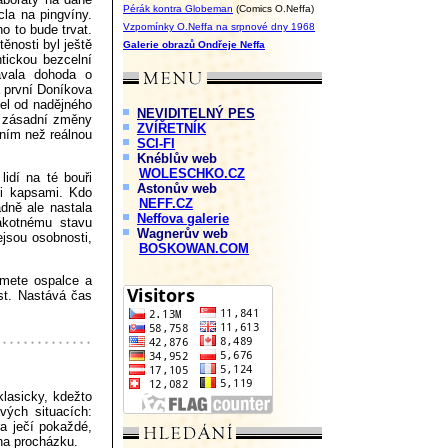
Pérák kontra Globeman
(Comics O.Neffa)
cla na pingvíny.
Vzpomínky O.Neffa na srpnové dny 1968
o to bude trvat.
těnosti byl ještě
Galerie obrazů Ondřeje Neffa
ntickou bezcelní
vala dohoda o
a první Doníkova
šel od nadějného
NEVIDITELNÝ PES
z zásadní změny
ZVÍŘETNÍK
áním než reálnou
SCI-FI
Knéblův web
WOLESCHKO.CZ
idí na té bouři
Astonův web
mi kapsami. Kdo
NEFF.CZ
dně ale nastala
Neffova galerie
ákotnému stavu
Wagnerův web
ejsou osobnosti,
BOSKOWAN.COM
 smete ospalce a
st. Nastává čas
klasicky, kdežto
vých situacích:
a ječí pokaždé,
na procházku.