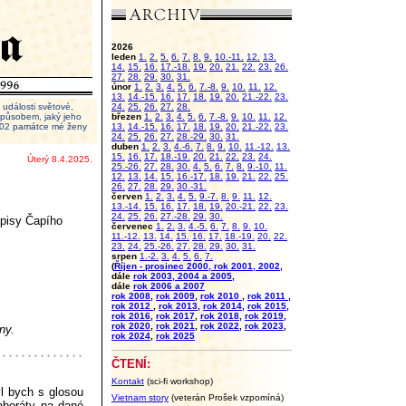
2026
leden
1.
2.
5.
6.
7.
8.
9.
10.-11.
12.
13.
14.
15.
16.
17.-18.
19.
20.
21.
22.
23.
26.
27.
28.
29.
30.
31.
únor
1.
2.
3.
4.
5.
6.
7.-8.
9.
10.
11.
12.
13.
14.-15.
16.
17.
18.
19.
20.
21.-22.
23.
události světové,
24.
25.
26.
27.
28.
 způsobem, jaký jeho
březen
1.
2.
3.
4.
5.
6.
7.-8.
9.
10.
11.
12.
2002 památce mé ženy
13.
14.-15.
16.
17.
18.
19.
20.
21.-22.
23.
24.
25.
26.
27.
28.-29.
30.
31.
duben
1.
2.
3.
4.-6.
7.
8.
9.
10.
11.-12.
13.
15.
16.
17.
18.-19.
20.
21.
22.
23.
24.
Úterý 8.4.2025.
25.-26.
27.
28.
30.
4.
5.
6.
7.
8.
9.-10.
11.
12.
13.
14.
15.
16.-17.
18.
19.
21.
22.
25.
26.
27.
28.
29.
30.-31.
červen
1.
2.
3.
4.
5.
9.-7.
8.
9.
11.
12.
13.-14.
15.
16.
17.
18.
19.
20.-21.
22.
23.
24.
25.
26.
27.-28.
29.
30.
spisy Čapího
červenec
1.
2.
3.
4.-5.
6.
7.
8.
9.
10.
11.-12.
13.
14.
15.
16.
17.
18.-19.
20.
22.
23.
24.
25.-26.
27.
28.
29.
30.
31.
srpen
1.-2.
3.
4.
5.
6.
7.
(
Říjen - prosinec 2000, rok 2001, 2002,
dále
rok 2003, 2004 a 2005
,
dále
rok 2006 a 2007
rok 2008
,
rok 2009
,
rok 2010
,
rok 2011
,
rok 2012
,
rok 2013
,
rok 2014
,
rok 2015
,
rok 2016
,
rok 2017
,
rok 2018
,
rok 2019
,
rok 2020
,
rok 2021
,
rok 2022
,
rok 2023
,
ny.
rok 2024
,
rok 2025
ČTENÍ:
Kontakt
(sci-fi workshop)
l bych s glosou
Vietnam story
(veterán Prošek vzpomíná)
aboráty na dané