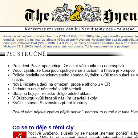
Památce německého ovčáka Gordona (*23.4.1984, +5.3.1996), který mě přivedl k poznání, že 
domácí, rodinné a psí mají ze zřetele věčnosti stejný význam. Neviditelného psa dovedl dělat
nástupce rottweiler Bart (*29.9.1996, + 4.9.2008) se nikdy nenaučil napodobit. No a od 8.8.
Michaely (*1.1.1945), která od nás na tu věčnost odešla. Tohle zase neumím já pochopit.
Prezident Pavel upozorňuje, že celní válka nikomu neprospívá
Vědci zjistili, že Češi jsou spokojeni se službami a hněvá je korupce
Policie obvinila penzionovaného soudce Kydalku kvůli manipulaci se 
hnízda
Nová iniciativa tlačí na omezení prodeje alkoholu v ČR
Jednání o nové německé vládě vrcholí
Ukrajina bojuje i v ruské Belgorodské oblasti
V Duisburgu kvůli hrozbě násilím uzavřeli školy
Kvůli slintavce Slovensko zpřísní kontroly
Pokud vám nějaká zpráva přijde debilní, nemusí to nutně být vina Hye
Co se to děje s těmi cly
Poctivě uváženo, slušelo by se napsat „nemám ponětí" a by
hotov. Měla by více méně stejný obsah, jako sáhodlouhé el