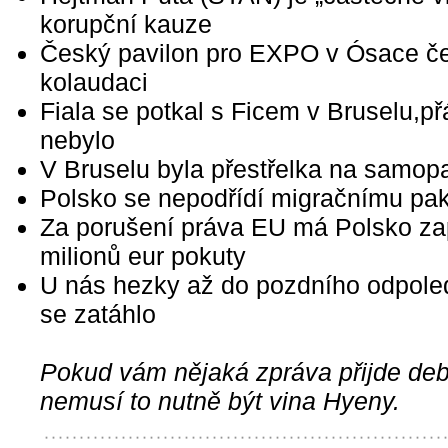
korupční kauze
Český pavilon pro EXPO v Ósace č
kolaudaci
Fiala se potkal s Ficem v Bruselu,př
nebylo
V Bruselu byla přestřelka na samop
Polsko se nepodřídí migračnímu pak
Za porušení práva EU má Polsko zap
milionů eur pokuty
U nás hezky až do pozdního odpole
se zatáhlo
Pokud vám nějaká zpráva přijde debi
nemusí to nutně být vina Hyeny.