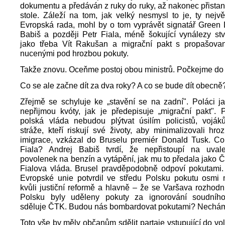
dokumentu a předáván z ruky do ruky, až nakonec přistan
stole. Záleží na tom, jak velký nesmysl to je, ty nejvě
Evropská rada, mohl by o tom vyprávět signatář Green 
Babiš a později Petr Fiala, méně šokující vynálezy stvrz
jako třeba Vít Rakušan a migrační pakt s propašova
nucenými pod hrozbou pokuty.
Takže znovu. Oceňme postoj obou ministrů. Počkejme do 
Co se ale začne dít za dva roky? A co se bude dít obecně
Zřejmě se schyluje ke „stavění se na zadní". Poláci ja
nepřijmou kvóty, jak je předepisuje „migrační pakt". 
polská vláda nebudou plýtvat úsilím policistů, vojáků
stráže, kteří riskují své životy, aby minimalizovali hro
imigrace, vzkázal do Bruselu premiér Donald Tusk. Co
Fiala? Andrej Babiš tvrdí, že nepřistoupí na uval
povolenek na benzín a vytápění, jak mu to předala jako 
Fialova vláda. Brusel pravděpodobně odpoví pokutami.
Evropské unie potvrdil ve středu Polsku pokutu osmi m
kvůli justiční reformě a hlavně – že se Varšava rozhodnu
Polsku byly uděleny pokuty za ignorování soudního
sděluje ČTK. Budou nás bombardovat pokutami? Necháme 
Toto vše by měly občanům sdělit partaje vstupující do vol