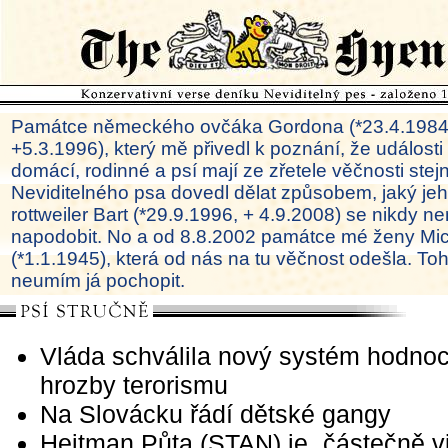
Památce německého ovčáka Gordona (*23.4.1984
+5.3.1996), který mě přivedl k poznání, že události
domácí, rodinné a psí mají ze zřetele věčnosti ste
Neviditelného psa dovedl dělat způsobem, jaký je
rottweiler Bart (*29.9.1996, + 4.9.2008) se nikdy ne
napodobit. No a od 8.8.2002 památce mé ženy Mi
(*1.1.1945), která od nás na tu věčnost odešla. To
neumím já pochopit.
Vláda schválila nový systém hodno
hrozby terorismu
Na Slovácku řádí dětské gangy
Hejtman Půta (STAN) je „částečně v