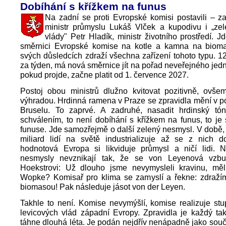
Dobíhání s křížkem na funus
Na zadní se proti Evropské komisi postavili – z
ministr průmyslu Lukáš Vlček a kupodivu i „ze
vlády" Petr Hladík, ministr životního prostředí. J
směrnici Evropské komise na kotle a kamna na bioma
svých důsledcích zdraží všechna zařízení tohoto typu. 12
za týden, má nová směrnice jít na pořad neveřejného jed
pokud projde, začne platit od 1. července 2027.
Postoj obou ministrů dlužno kvitovat pozitivně, ovše
výhradou. Hrdinná ramena v Praze se zpravidla mění v p
Bruselu. To zaprvé. A zadruhé, nasadit hrdinský tó
schválením, to není dobíhání s křížkem na funus, to je
funuse. Jde samozřejmě o další zelený nesmysl. V době
miliard lidí na světě industrializuje až se z nich do
hodnotová Evropa si likviduje průmysl a ničí lidi. N
nesmysly nevznikají tak, že se von Leyenová vzbu
Hoekstrovi: Už dlouho jsme nevymysleli kravinu, mě
Wopke? Komisař pro klima se zamyslí a řekne: zdražím
biomasou! Pak následuje jásot von der Leyen.
Takhle to není. Komise nevymýšlí, komise realizuje st
levicových vlád západní Evropy. Zpravidla je každý ta
táhne dlouhá léta. Je podán nejdřív nenápadně jako sou