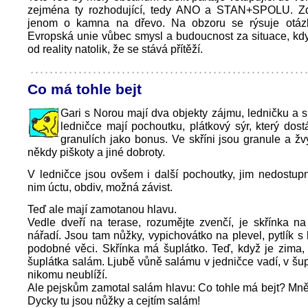
zejména ty rozhodující, tedy ANO a STAN+SPOLU. Z
jenom o kamna na dřevo. Na obzoru se rýsuje otázk
Evropská unie vůbec smysl a budoucnost za situace, kd
od reality natolik, že se stává přítěží.
Co má tohle bejt
Gari s Norou mají dva objekty zájmu, ledničku a sp
ledničce mají pochoutku, plátkový sýr, který dost
granulích jako bonus. Ve skříni jsou granule a žvý
někdy piškoty a jiné dobroty.
V ledničce jsou ovšem i další pochoutky, jim nedostup
nim úctu, obdiv, možná závist.
Teď ale mají zamotanou hlavu.
Vedle dveří na terase, rozumějte zvenčí, je skřínka n
nářadí. Jsou tam nůžky, vypichovátko na plevel, pytlík s 
podobné věci. Skřínka má šuplátko. Teď, když je zima,
šuplátka salám. Ljubě vůně salámu v jedničce vadí, v šup
nikomu neublíží.
Ale pejskům zamotal salám hlavu: Co tohle má bejt? Mn
Dycky tu jsou nůžky a cejtím salám!