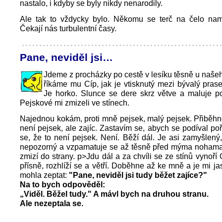
nastalo, i kdyby se byly nikdy nenarodily.
Ale tak to vždycky bylo. Někomu se terč na čelo nam
Čekají nás turbulentní časy.
Pane, neviděl jsi…
Jdeme z procházky po cestě v lesíku těsně u naš
říkáme mu Cíp, jak je vtisknutý mezi bývalý praseč
Je horko. Slunce se dere skrz větve a maluje po
Pejskové mi zmizeli ve stínech.
Najednou kokám, proti mně pejsek, malý pejsek. Přiběhne
není pejsek, ale zajíc. Zastavím se, abych se podíval poř
se, že to není pejsek. Není. Běží dál. Je asi zamyšlený
nepozorný a vzpamatuje se až těsně před mýma nohama
zmizí do strany. p>Jdu dál a za chvíli se ze stínů vynoří 
přísně, rozhlíží se a větří. Doběhne až ke mně a je mi ja
mohla zeptat:
"Pane, neviděl jsi tudy běžet zajíce?"
Na to bych odpověděl:
„Viděl. Běžel tudy." A mávl bych na druhou stranu.
Ale nezeptala se.