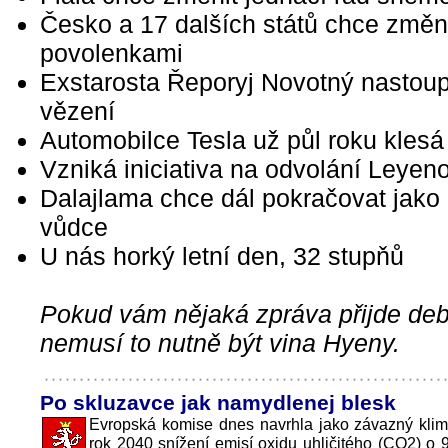
Česko a 17 dalších států chce změn
povolenkami
Exstarosta Řeporyj Novotný nastoup
vězení
Automobilce Tesla už půl roku klesá
Vzniká iniciativa na odvolání Leyen
Dalajlama chce dál pokračovat jako
vůdce
U nás horký letní den, 32 stupňů
Pokud vám nějaká zpráva přijde debi
nemusí to nutně být vina Hyeny.
Po skluzavce jak namydlenej blesk
Evropská komise dnes navrhla jako závazný klima
rok 2040 snížení emisí oxidu uhličitého (CO2) o 