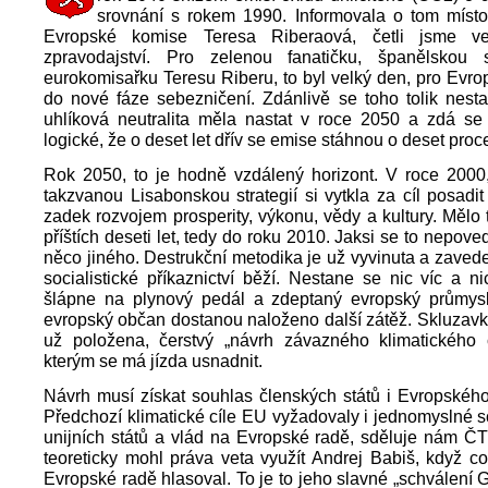
srovnání s rokem 1990. Informovala o tom míst
Evropské komise Teresa Riberaová, četli jsme v
zpravodajství. Pro zelenou fanatičku, španělskou so
eurokomisařku Teresu Riberu, to byl velký den, pro Evrop
do nové fáze sebezničení. Zdánlivě se toho tolik nest
uhlíková neutralita měla nastat v roce 2050 a zdá se
logické, že o deset let dřív se emise stáhnou o deset proc
Rok 2050, to je hodně vzdálený horizont. V roce 2000
takzvanou Lisabonskou strategií si vytkla za cíl posadit
zadek rozvojem prosperity, výkonu, vědy a kultury. Mělo
příštích deseti let, tedy do roku 2010. Jaksi se to nepove
něco jiného. Destrukční metodika je už vyvinuta a zaved
socialistické příkaznictví běží. Nestane se nic víc a n
šlápne na plynový pedál a zdeptaný evropský průmys
evropský občan dostanou naloženo další zátěž. Skluzavk
už položena, čerstvý „návrh závazného klimatického cí
kterým se má jízda usnadnit.
Návrh musí získat souhlas členských států i Evropskéh
Předchozí klimatické cíle EU vyžadovaly i jednomyslné s
unijních států a vlád na Evropské radě, sděluje nám ČT
teoreticky mohl práva veta využít Andrej Babiš, když c
Evropské radě hlasoval. To je to jeho slavné „schválení 