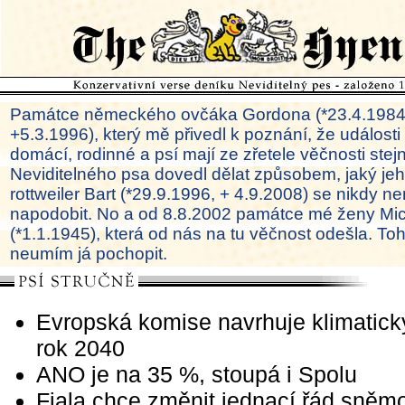
Památce německého ovčáka Gordona (*23.4.1984
+5.3.1996), který mě přivedl k poznání, že události
domácí, rodinné a psí mají ze zřetele věčnosti ste
Neviditelného psa dovedl dělat způsobem, jaký je
rottweiler Bart (*29.9.1996, + 4.9.2008) se nikdy ne
napodobit. No a od 8.8.2002 památce mé ženy Mi
(*1.1.1945), která od nás na tu věčnost odešla. To
neumím já pochopit.
Evropská komise navrhuje klimatický
rok 2040
ANO je na 35 %, stoupá i Spolu
Fiala chce změnit jednací řád sněm