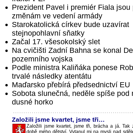
Prezident Pavel i premiér Fiala jsou 
změnám ve vedení armády
Starokatolická církev bude uzavírat
stejnopohlavní sňatky
Začal 17. všesokolský slet
Na cvičišti Zadní Bahna se konal D
pozemního vojska
Podle ministra Kaliňáka ponese Rob
trvalé následky atentátu
Maďarsko přebírá předsednictví EU
Sobota slunečná, neděle spíše pod
dusné horko
Založili jsme kvartet, jsme tři…
Založili jsme kvartet, jsme tři, brácha a já. Tak 
době mého dětství. Vytanul mi na mysli nad sdě