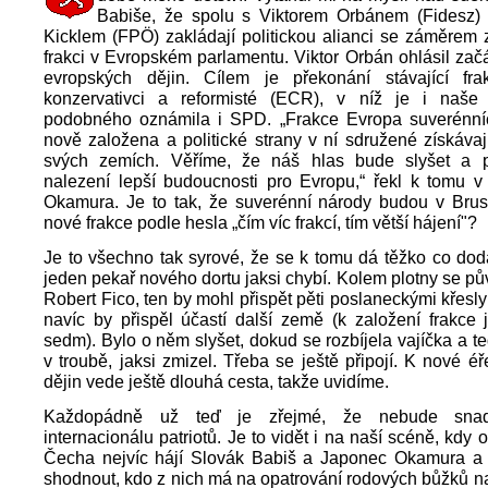
Babiše, že spolu s Viktorem Orbánem (Fidesz)
Kicklem (FPÖ) zakládají politickou alianci se záměrem 
frakci v Evropském parlamentu. Viktor Orbán ohlásil zač
evropských dějin. Cílem je překonání stávající fra
konzervativci a reformisté (ECR), v níž je i naš
podobného oznámila i SPD. „Frakce Evropa suverénní
nově založena a politické strany v ní sdružené získáva
svých zemích. Věříme, že náš hlas bude slyšet a 
nalezení lepší budoucnosti pro Evropu,“ řekl k tomu v
Okamura. Je to tak, že suverénní národy budou v Bruse
nové frakce podle hesla „čím víc frakcí, tím větší hájení"?
Je to všechno tak syrové, že se k tomu dá těžko co doda
jeden pekař nového dortu jaksi chybí. Kolem plotny se pů
Robert Fico, ten by mohl přispět pěti poslaneckými křesl
navíc by přispěl účastí další země (k založení frakce 
sedm). Bylo o něm slyšet, dokud se rozbíjela vajíčka a te
v troubě, jaksi zmizel. Třeba se ještě připojí. K nové é
dějin vede ještě dlouhá cesta, takže uvidíme.
Každopádně už teď je zřejmé, že nebude snadn
internacionálu patriotů. Je to vidět i na naší scéně, kdy
Čecha nejvíc hájí Slovák Babiš a Japonec Okamura 
shodnout, kdo z nich má na opatrování rodových bůžků n