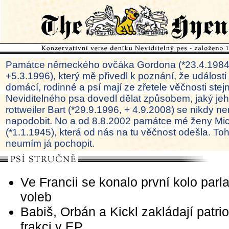
Památce německého ovčáka Gordona (*23.4.1984
+5.3.1996), který mě přivedl k poznání, že události
domácí, rodinné a psí mají ze zřetele věčnosti ste
Neviditelného psa dovedl dělat způsobem, jaký je
rottweiler Bart (*29.9.1996, + 4.9.2008) se nikdy ne
napodobit. No a od 8.8.2002 památce mé ženy Mi
(*1.1.1945), která od nás na tu věčnost odešla. To
neumím já pochopit.
Ve Francii se konalo první kolo par
voleb
Babiš, Orbán a Kickl zakládají patri
frakci v EP