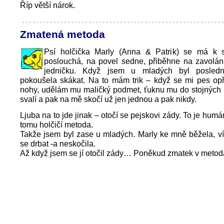
Říp větší nárok.
Zmatená metoda
Psí holčička Marly (Anna & Patrik) se má k 
poslouchá, na povel sedne, přiběhne na zavolán
jedničku. Když jsem u mladých byl posledn
pokoušela skákat. Na to mám trik – když se mi pes opř
nohy, udělám mu maličký podmet, ťuknu mu do stojných 
svalí a pak na mě skočí už jen jednou a pak nikdy.
Ljuba na to jde jinak – otočí se pejskovi zády. To je hum
tomu holčičí metoda.
Takže jsem byl zase u mladých. Marly ke mně běžela, ví
se drbat -a neskočila.
Až když jsem se jí otočil zády… Poněkud zmatek v metod