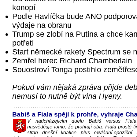
konopí
Podle Havlíčka bude ANO podporova
výdaje na obranu
Trump se zlobí na Putina a chce ka
potřetí
Start německé rakety Spectrum se n
Zemřel herec Richard Chamberlain
Souostroví Tonga postihlo zemětřes
Pokud vám nějaká zpráva přijde debi
nemusí to nutně být vina Hyeny.
Babiš a Fiala spějí k prohře, vyhraje Ch
V nadcházejícím duelu Babiš versus Fial
nasvědčuje tomu, že prohrají oba. Fiala prostě t
stran dnešní koalice plus exvládní-opoziční P