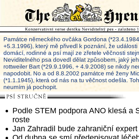
Památce německého ovčáka Gordona (*23.4.1984
+5.3.1996), který mě přivedl k poznání, že události
domácí, rodinné a psí mají ze zřetele věčnosti ste
Neviditelného psa dovedl dělat způsobem, jaký je
rottweiler Bart (*29.9.1996, + 4.9.2008) se nikdy ne
napodobit. No a od 8.8.2002 památce mé ženy Mi
(*1.1.1945), která od nás na tu věčnost odešla. To
neumím já pochopit.
Podle STEM podpora ANO klesá a 
roste
Jan Zahradil bude zahraniční expert
Od dubna se smí předepisovat léče