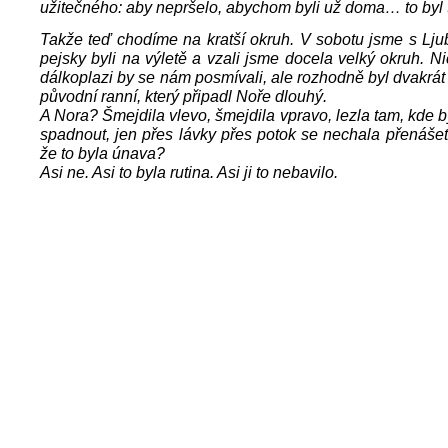
užitečného: aby nepršelo, abychom byli už doma… to byl 
Takže teď chodíme na kratší okruh. V sobotu jsme s Lj
pejsky byli na výletě a vzali jsme docela velký okruh. Ni
dálkoplazi by se nám posmívali, ale rozhodně byl dvakrát 
původní ranní, který připadl Noře dlouhý.
A Nora? Šmejdila vlevo, šmejdila vpravo, lezla tam, kde by
spadnout, jen přes lávky přes potok se nechala přenášet
že to byla únava?
Asi ne. Asi to byla rutina. Asi ji to nebavilo.