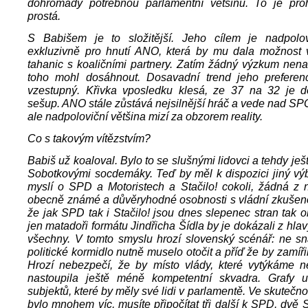
dohromady potřebnou parlamentní většinu. To je prohr
prostá.
S Babišem je to složitější. Jeho cílem je nadpolov
exkluzivně pro hnutí ANO, která by mu dala možnost 
tahanic s koaličními partnery. Zatím žádný výzkum nena
toho mohl dosáhnout. Dosavadní trend jeho preferen
vzestupný. Křivka vposledku klesá, ze 37 na 32 je d
sešup. ANO stále zůstává nejsilnější hráč a vede nad SP
ale nadpoloviční většina mizí za obzorem reality.
Co s takovým vítězstvím?
Babiš už koaloval. Bylo to se slušnými lidovci a tehdy je
Sobotkovými socdemáky. Teď by měl k dispozici jiný výb
myslí o SPD a Motoristech a Stačilo! cokoli, žádná z 
obecně známé a důvěryhodné osobnosti s vládní zkušenos
že jak SPD tak i Stačilo! jsou dnes slepenec stran tak o
jen matadoři formátu Jindřicha Šídla by je dokázali z hla
všechny. V tomto smyslu hrozí slovenský scénář: ne sn
politické kormidlo nutně muselo otočit a příď že by zamíř
Hrozí nebezpečí, že by místo vlády, které vytýkáme n
nastoupila ještě méně kompetentní skvadra. Grafy 
subjektů, které by měly své lidi v parlamentě. Ve skutečnos
bylo mnohem víc, musíte připočítat tři další k SPD, dv