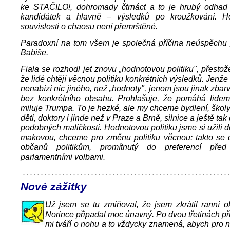
ke STAČILO!, dohromady čtrnáct a to je hrubý odhad 
kandidátek a hlavně – výsledků po kroužkování. Ho
souvislosti o chaosu není přemrštěné.
Paradoxní na tom všem je společná příčina neúspěchu j
Babiše.
Fiala se rozhodl jet znovu „hodnotovou politiku", přestože
že lidé chtějí věcnou politiku konkrétních výsledků. Jenže
nenabízí nic jiného, než „hodnoty", jenom jsou jinak zbar
bez konkrétního obsahu. Prohlašuje, že pomáhá lidem
miluje Trumpa. To je hezké, ale my chceme bydlení, škol
děti, doktory i jinde než v Praze a Brně, silnice a ještě tak
podobných maličkostí. Hodnotovou politiku jsme si užili d
makovou, chceme pro změnu politiku věcnou: takto se d
občanů politikům, promítnutý do preferencí před
parlamentními volbami.
Nové zážitky
Už jsem se tu zmiňoval, že jsem zkrátil ranní o
Norince připadal moc únavný. Po dvou třetinách při
mi tváří o nohu a to vždycky znamená, abych pro n