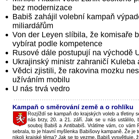
bez modernizace
Babiš zahájil volební kampaň výpad
miliardářům
Von der Leyen slíbila, že komisaře 
vybírat podle kompetence
Rusové dále postupují na východě U
Ukrajinský ministr zahraničí Kuleba
Vědci zjistili, že rakovina mozku nes
užíváním mobilu
U nás trvá vedro
Kampaň o směrování země a o rohlíku
Rozjíždí se kampaň do krajských voleb a třetiny s
nás brzy, 20. a 21. září. Jak se u nás ustálilo,
souboj Babiš a Antibabiš. Vrátíme vám, co vám 
sebrala, to je hlavní myšlenka Babišovy kampaně. Že je to
nikoli krajské téma? Jak se to vezme. Babiš vysvětluje, ž