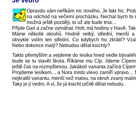
Je vedro
Opravdu vám neříkám nic nového. Je fakt hic. Pro
na odchod na večerní procházku. Nechal bych t
možná ještě později, to už ale bude tma…
Přijde Gari a začne vymáhat. Holt, má hodiny v hlavě. Tak
Máme několik okruhů. Hodně velký, střední, menší a
obvykle volím ten střední. Co kdybych ho zkrátil? Vza
Nebo dokonce malý? Nebudou dělat ksichty?
Takto přemýšlím a vejdeme do lesíka hned vedle bývalé
bude se tu stavět škola. Říkáme mu Cíp. Jdeme Cípe
ještě čas na rozmyšlenou. Jakákoli varianta začíná Cípem
Projdeme lesíkem… a Nora místo vlevo zamíří vpravo… 
nejkratší variantu, menší než malou, na okruh zvaný malin
Taky je jí vedro. A ví, že já ksicht určitě dělat nebudu.