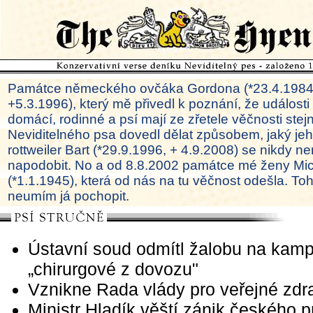
Památce německého ovčáka Gordona (*23.4.1984
+5.3.1996), který mě přivedl k poznání, že události
domácí, rodinné a psí mají ze zřetele věčnosti ste
Neviditelného psa dovedl dělat způsobem, jaký je
rottweiler Bart (*29.9.1996, + 4.9.2008) se nikdy ne
napodobit. No a od 8.8.2002 památce mé ženy Mi
(*1.1.1945), která od nás na tu věčnost odešla. To
neumím já pochopit.
Ústavní soud odmítl žalobu na ka
„chirurgové z dovozu"
Vznikne Rada vlády pro veřejné zdra
Ministr Hladík věští zánik českého 