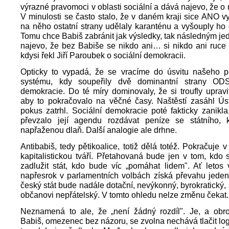
výrazné pravomoci v oblasti sociální a dává najevo, že o
V minulosti se často stalo, že v daném kraji sice ANO vy
na něho ostatní strany udělaly karanténu a vyšouply ho 
Tomu chce Babiš zabránit jak výsledky, tak následným j
najevo, že bez Babiše se nikdo ani… si nikdo ani ruce
kdysi řekl Jiří Paroubek o sociální demokracii.
Opticky to vypadá, že se vracíme do úsvitu našeho p
systému, kdy soupeřily dvě dominantní strany ODS
demokracie. Do té míry dominovaly, že si troufly upravi
aby to pokračovalo na věčné časy. Naštěstí zasáhl Ús
pokus zatrhl. Sociální demokracie poté fakticky zanik
převzalo její agendu rozdávat peníze se státního, k
napřaženou dlaň. Další analogie ale drhne.
Antibabiš, tedy pětikoalice, totiž dělá totéž. Pokračuje 
kapitalistickou tváří. Přetahovaná bude jen v tom, kdo 
zadlužit stát, kdo bude víc „pomáhat lidem". Ať letos
napřesrok v parlamentních volbách získá převahu jeden
český stát bude nadále dotační, nevýkonný, byrokratický, 
občanovi nepřátelský. V tomto ohledu nelze změnu čekat.
Neznamená to ale, že „není žádný rozdíl". Je, a obro
Babiš, omezenec bez názoru, se zvolna nechává tlačit log