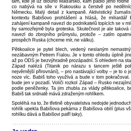
tam, kde je už dlouho Maďarsko, kam padlo jeho rodné 
co nabývá na síle v Rakousku a čerstvě po nedělní
Německu. Malý detail z kampaně. Aktivistický žurnalis
kontextu Babišovo prohlášení a hlásá, že miliardář 
zahájení kampaně navezl do podnikatelů topících se v mi
by samozřejmě byla groteska. Skutečnost je ale taková (
navezl do zbrojního průmyslu, protože – zatím opatr
prospěch Ruska (chceme mír, ne válku).
Pětikoalice je pytel blech, vedený neslaným nemastn
nezábavným Petrem Fialou. Je v tomto ohledu úplně jin
až po ODS je bezvýhradně prozápadní. S ohledem na sta
Západ nalézá (Titanik po nárazu s tancem ještě pok
nejvěrnější přirovnání), – pro nastávající volby – je to o 
noze víc. Babiš toho využívá a bude v tom pokračovat.
bude jen v pozadí. Voliči rozkol Západ – Rusko nezajímá
podle peněženky. Ta jim zhubla za vlády pětikoalice, b
Babiš tak srdnatě mává zdraženým rohlíkem.
Spoléhá na to, že třetině obyvatelstva nedojde jednoduchý
rohlík upekla Babišova pekárna z Babišova obilí (plus v
rohlíku dává a Babišovi patří taky).