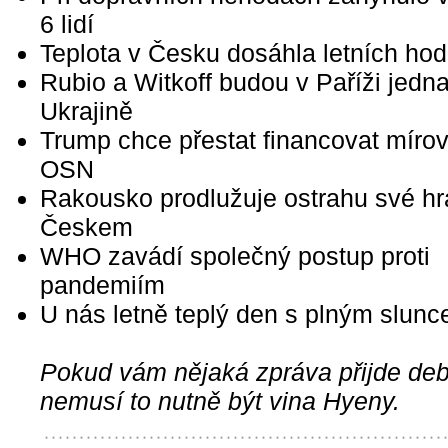
6 lidí
Teplota v Česku dosáhla letních ho
Rubio a Witkoff budou v Paříži jedna
Ukrajině
Trump chce přestat financovat míro
OSN
Rakousko prodlužuje ostrahu své hr
Českem
WHO zavádí společný postup proti
pandemiím
U nás letně teplý den s plným slun
Pokud vám nějaká zpráva přijde debi
nemusí to nutně být vina Hyeny.