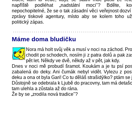
napříště podléhat „nadstátní moci"? Bděte, ko
nepochopitelné, že se o tak zásadní věci veřejnost dozví
zprávy tiskové agentury, místo aby se kolem toho u
politický zápas.
Máme doma bludičku
Nora má holt svůj věk a musí v noci na záchod. P
chodit po schodech, nosím ji z patra dolů a pak za
pět let. Někdy ve dvě, někdy až v pět, jak kdy.
Dnes v noci mě probudí šramot. Koukám a je tu psí pos
zabalená do deky. Ani čumák nebyl vidět. Vylezu z pos
deku a ona ot byla Gari! Co tu děláš strašidýlko? ptám se j
Důstojně se odebrala k Ljubě do pracovny, tam má detaš
tam ulehla a zůstala až do rána.
Že by se „zrodila nová tradice"?