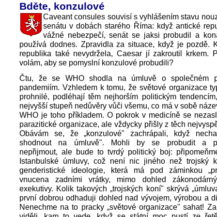
Bděte, konzulové
Caveant consules souvisí s vyhlášením stavu nou
senátu v dobách starého Říma: když antické repu
vážné nebezpečí, senát se jaksi probudil a kon
používá dodnes. Zpravidla za situace, když je pozdě. 
republika také nevydržela, Caesar jí zakroutil krkem. 
volám, aby se pomyslní konzulové probudili?
Čtu, že se WHO shodla na úmluvě o společném po
pandemiím. Vzhledem k tomu, že světové organizace t
prohnilé, podléhají těm nejhorším politickým tendencím,
nejvyšší stupeň nedůvěry vůči všemu, co má v sobě název
WHO je toho příkladem. O pokrok v medicíně se nezasl
parazitické organizace, ale vždycky přišly z těch nejvyspě
Obávám se, že „konzulové" zachrápali, když nech
shodnout na úmluvě". Mohli by se probudit a po
nepřijmout, ale bude to tvrdý politický boj: připomeňme
Istanbulské úmluvy, což není nic jiného než trojský 
genderistické ideologie, která má pod záminkou „p
vnucena zadními vrátky, mimo dohled zákonodárn
exekutivy. Kolik takových „trojských koní" skrývá „úm
první dobrou odhaduji dohled nad vývojem, výrobou a dis
Nenechme na to pracky „světové organizace" sahat! Za
viděli, kam to vede, když se státní moc pustí ze ře