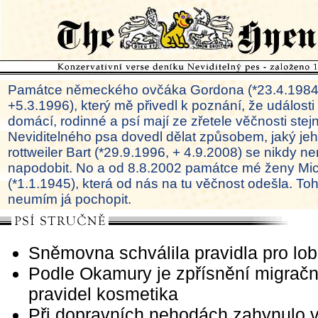
Památce německého ovčáka Gordona (*23.4.1984
+5.3.1996), který mě přivedl k poznání, že události
domácí, rodinné a psí mají ze zřetele věčnosti ste
Neviditelného psa dovedl dělat způsobem, jaký je
rottweiler Bart (*29.9.1996, + 4.9.2008) se nikdy ne
napodobit. No a od 8.8.2002 památce mé ženy Mi
(*1.1.1945), která od nás na tu věčnost odešla. To
neumím já pochopit.
Sněmovna schválila pravidla pro lo
Podle Okamury je zpřísnění migračn
pravidel kosmetika
Při dopravních nehodách zahynulo v