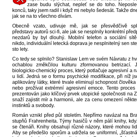
zase budu slýchat, nepleť se do toho. Neposl
konců, taky jsem radil i když mi nebylo šedesát. Takže dn
jak se na to všechno dívám.
Obecně vzato, udivuje mě, jak se přesvědčivě spl
představy autorů sci-fi, ale jak se nesplnily konkrétní pře
nezdarů by byl dlouhý. Mobilní telefon a sociální sít
nikdo, individuální letecká doprava je nesplnitelný sen st
sto lety.
Co tedy se splnilo? Stanislaw Lem ve svém Návratu z h
ochablou změkčilou kulturu zformovanou betrizací. Je
biologicko-chemický proces, který potlačuje agresivní a n
u lidí. Jedná se o formu psychické modifikace, při níž 
aplikovány látky, které trvale eliminují schopnost člověka
nebo prožívat extrémní agresivní emoce. Tento proces
prezentován jako klíčový prvek utopické společnosti na Z
snaží zajistit mír a harmonii, ale za cenu omezení někte
instinktů a svobody.
Román vznikl před půl stoletím. Nepřímo navázal na Br
stupňů Frahrenheita. Týmy hasičů v něm pálí knihy, když
se čtenáři. Knihy obsahují různé názory, které mohou lidi
Aby se předešlo sporům a udržela se uniformní, „šťastná