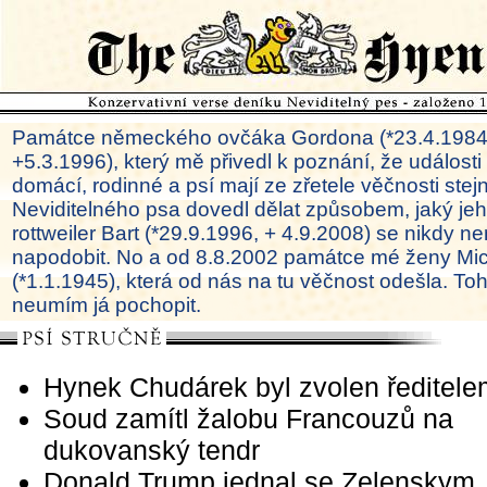
Památce německého ovčáka Gordona (*23.4.1984
+5.3.1996), který mě přivedl k poznání, že události
domácí, rodinné a psí mají ze zřetele věčnosti ste
Neviditelného psa dovedl dělat způsobem, jaký je
rottweiler Bart (*29.9.1996, + 4.9.2008) se nikdy ne
napodobit. No a od 8.8.2002 památce mé ženy Mi
(*1.1.1945), která od nás na tu věčnost odešla. To
neumím já pochopit.
Hynek Chudárek byl zvolen ředitel
Soud zamítl žalobu Francouzů na
dukovanský tendr
Donald Trump jednal se Zelenskym