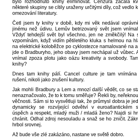
bylo rozhodnuto knihy eliminovat. Cenzura začala kv
některé skupiny se cítily uraženy určitými díly, což vedl
omezování literatury.
Četl jsem ty knihy v době, kdy mi věk nedával oprávn
jinému než údivu. Lemův betrizovaný svět jsem vnímal 
Vždyť tehdejší svět byl všechno, jen ne změkčilý! Na 
vzpomínám, když vidím pětiletého kluka s helmou na hl
na elektrické koloběžce po cyklostezce namalované na a
jde o Bradburyho, jeho obavy jsem nechápal už vůbec. 
vnímal zpoza plotu jako oázu kreativity a svobody. Tam
knihy?
Dnes tam knihy pálí. Cancel culture je tam vnímána 
rušení, nikoli jako zrušení kultury.
Jak mohli Bradbury a Lem a mnozí další vědět, co se st
nenaznačovalo, že to k tomu směřuje? Řekli by, neřeknou
věčnosti. Sám si to vysvětluji tak, že průmysl dobra je j
dynamicky se rozvíjející odvětví v euroatlantickém 
úspěch a respekt, mladý muži / mladá ženo? Najdi si h
chránit. Odhal zdroj nesouladu a snaž se ho zničit. Zákr
hrbol srovnej.
Až bude vše zlé zakázáno, nastane ve světě dobro.