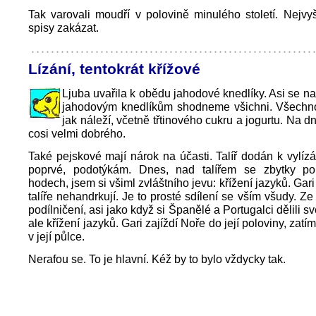
Tak varovali moudří v polovině minulého století. Nejvyš
spisy zakázat.
Lízání, tentokrát křížové
Ljuba uvařila k obědu jahodové knedlíky. Asi se na
jahodovým knedlíkům shodneme všichni. Všechno
jak náleží, včetně třtinového cukru a jogurtu. Na dn
cosi velmi dobrého.
Také pejskové mají nárok na účasti. Talíř dodán k vylízá
poprvé, podotýkám. Dnes, nad talířem se zbytky p
hodech, jsem si všiml zvláštního jevu: křížení jazyků. Gar
talíře nehandrkují. Je to prosté sdílení se vším všudy. Ze
podílničení, asi jako když si Španělé a Portugalci dělili s
ale křížení jazyků. Gari zajíždí Noře do její poloviny, zatí
v její půlce.
Nerafou se. To je hlavní. Kéž by to bylo vždycky tak.