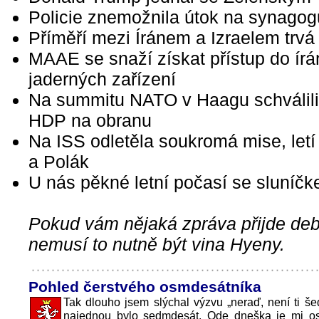
Policie znemožnila útok na synagog
Příměří mezi Íránem a Izraelem trvá
MAAE se snaží získat přístup do ír
jaderných zařízení
Na summitu NATO v Haagu schválil
HDP na obranu
Na ISS odletěla soukromá mise, letí
a Polák
U nás pěkné letní počasí se sluníč
Pokud vám nějaká zpráva přijde debi
nemusí to nutně být vina Hyeny.
Pohled čerstvého osmdesátníka
Tak dlouho jsem slýchal výzvu „neraď, není ti še
najednou bylo sedmdesát. Ode dneška je mi o