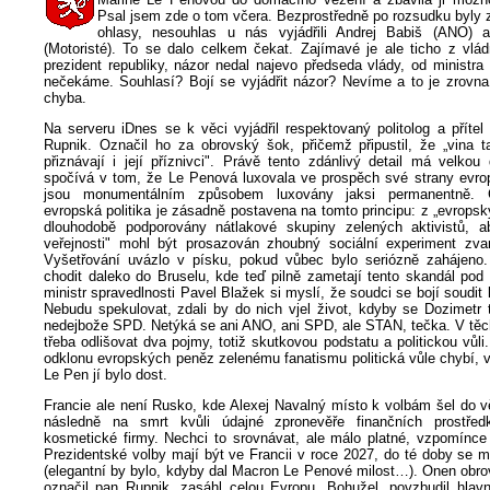
Psal jsem zde o tom včera. Bezprostředně po rozsudku byly 
ohlasy, nesouhlas u nás vyjádřili Andrej Babiš (ANO) 
(Motoristé). To se dalo celkem čekat. Zajímavé je ale ticho z vlád
prezident republiky, názor nedal najevo předseda vlády, od ministra 
nečekáme. Souhlasí? Bojí se vyjádřit názor? Nevíme a to je zrovna
chyba.
Na serveru iDnes se k věci vyjádřil respektovaný politolog a příte
Rupnik. Označil ho za obrovský šok, přičemž připustil, že „vina ta
přiznávají i její příznivci". Právě tento zdánlivý detail má velkou 
spočívá v tom, že Le Penová luxovala ve prospěch své strany evro
jsou monumentálním způsobem luxovány jaksi permanentně. 
evropská politika je zásadně postavena na tomto principu: z „evrops
dlouhodobě podporovány nátlakové skupiny zelených aktivistů, a
veřejnosti" mohl být prosazován zhoubný sociální experiment zv
Vyšetřování uvázlo v písku, pokud vůbec bylo seriózně zahájeno
chodit daleko do Bruselu, kde teď pilně zametají tento skandál pod
ministr spravedlnosti Pavel Blažek si myslí, že soudci se bojí soudit
Nebudu spekulovat, zdali by do nich vjel život, kdyby se Dozimetr
nedejbože SPD. Netýká se ani ANO, ani SPD, ale STAN, tečka. V těch
třeba odlišovat dva pojmy, totiž skutkovou podstatu a politickou vůli
odklonu evropských peněz zelenému fanatismu politická vůle chybí, 
Le Pen jí bylo dost.
Francie ale není Rusko, kde Alexej Navalný místo k volbám šel do v
následně na smrt kvůli údajné zpronevěře finančních prostřed
kosmetické firmy. Nechci to srovnávat, ale málo platné, vzpomínce 
Prezidentské volby mají být ve Francii v roce 2027, do té doby se 
(elegantní by bylo, kdyby dal Macron Le Penové milost…). Onen obro
označil pan Rupnik, zasáhl celou Evropu. Bohužel, povzbudil hla