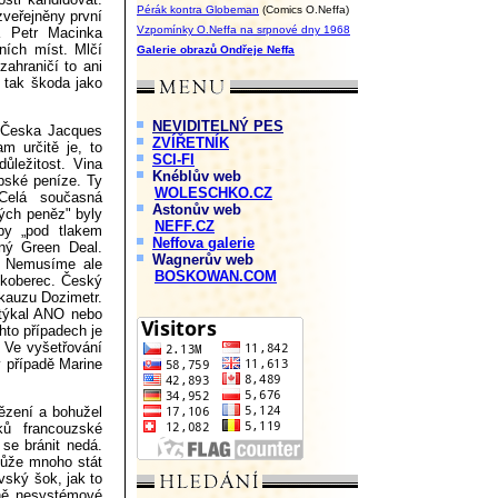
Pérák kontra Globeman
(Comics O.Neffa)
zveřejněny první
Vzpomínky O.Neffa na srpnové dny 1968
a Petr Macinka
ních míst. Mlčí
Galerie obrazů Ondřeje Neffa
zahraničí to ani
 tak škoda jako
NEVIDITELNÝ PES
l Česka Jacques
ZVÍŘETNÍK
m určitě je, to
SCI-FI
důležitost. Vina
Knéblův web
pské peníze. Ty
WOLESCHKO.CZ
Celá současná
Astonův web
kých peněz" byly
NEFF.CZ
by „pod tlakem
Neffova galerie
aný Green Deal.
Wagnerův web
. Nemusíme ale
BOSKOWAN.COM
 koberec. Český
 kauzu Dozimetr.
 týkal ANO nebo
to případech je
. Ve vyšetřování
v případě Marine
ězení a bohužel
ků francouzské
se bránit nedá.
může mnoho stát
vský šok, jak to
vně nesystémové