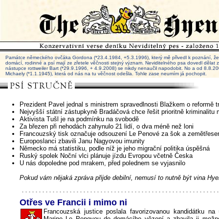
Památce německého ovčáka Gordona (*23.4.1984, +5.3.1996), který mě přivedl k poznání, že 
domácí, rodinné a psí mají ze zřetele věčnosti stejný význam. Neviditelného psa dovedl dělat
nástupce rottweiler Bart (*29.9.1996, + 4.9.2008) se nikdy nenaučil napodobit. No a od 8.8.
Michaely (*1.1.1945), která od nás na tu věčnost odešla. Tohle zase neumím já pochopit.
Prezident Pavel jednal s ministrem spravedlnosti Blažkem o reformě t
Nejvyšší státní zástupkyně Bradáčová chce řešit prioritně kriminalitu
Aktivista Tušl je na podmínku na svobodě
Za březen při nehodách zahynulo 21 lidí, o dva méně než loni
Francouzský tisk označuje odsouzení Le Penové za šok a zemětřese
Europoslanci zbavili Janu Nagyovou imunity
Německo má statistiku, podle níž je jeho migrační politika úspěšná
Ruský spolek Noční vlci plánuje jízdu Evropou včetně Česka
U nás dopoledne pod mrakem, před polednem se vyjasnilo
Pokud vám nějaká zpráva přijde debilní, nemusí to nutně být vina Hye
Otřes ve Francii i mimo ni
Francouzská justice poslala favorizovanou kandidátku na 
Marine Le Penovou do domácího vězení a zbavila ji možno