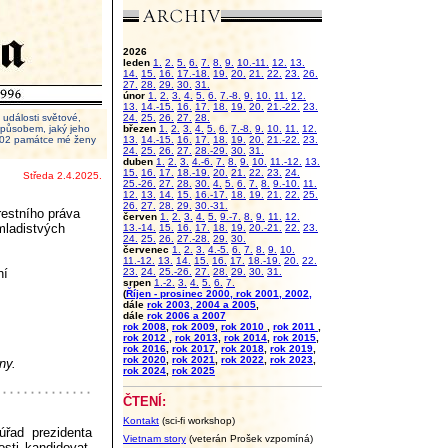
2026
leden
1.
2.
5.
6.
7.
8.
9.
10.-11.
12.
13.
14.
15.
16.
17.-18.
19.
20.
21.
22.
23.
26.
27.
28.
29.
30.
31.
únor
1.
2.
3.
4.
5.
6.
7.-8.
9.
10.
11.
12.
13.
14.-15.
16.
17.
18.
19.
20.
21.-22.
23.
události světové,
24.
25.
26.
27.
28.
 způsobem, jaký jeho
březen
1.
2.
3.
4.
5.
6.
7.-8.
9.
10.
11.
12.
2002 památce mé ženy
13.
14.-15.
16.
17.
18.
19.
20.
21.-22.
23.
24.
25.
26.
27.
28.-29.
30.
31.
duben
1.
2.
3.
4.-6.
7.
8.
9.
10.
11.-12.
13.
15.
16.
17.
18.-19.
20.
21.
22.
23.
24.
Středa 2.4.2025.
25.-26.
27.
28.
30.
4.
5.
6.
7.
8.
9.-10.
11.
12.
13.
14.
15.
16.-17.
18.
19.
21.
22.
25.
26.
27.
28.
29.
30.-31.
restního práva
červen
1.
2.
3.
4.
5.
9.-7.
8.
9.
11.
12.
 mladistvých
13.-14.
15.
16.
17.
18.
19.
20.-21.
22.
23.
24.
25.
26.
27.-28.
29.
30.
červenec
1.
2.
3.
4.-5.
6.
7.
8.
9.
10.
11.-12.
13.
14.
15.
16.
17.
18.-19.
20.
22.
ní
23.
24.
25.-26.
27.
28.
29.
30.
31.
srpen
1.-2.
3.
4.
5.
6.
7.
(
Říjen - prosinec 2000, rok 2001, 2002,
dále
rok 2003, 2004 a 2005
,
dále
rok 2006 a 2007
rok 2008
,
rok 2009
,
rok 2010
,
rok 2011
,
rok 2012
,
rok 2013
,
rok 2014
,
rok 2015
,
rok 2016
,
rok 2017
,
rok 2018
,
rok 2019
,
rok 2020
,
rok 2021
,
rok 2022
,
rok 2023
,
ny.
rok 2024
,
rok 2025
ČTENÍ:
Kontakt
(sci-fi workshop)
úřad prezidenta
Vietnam story
(veterán Prošek vzpomíná)
sti kandidovat.