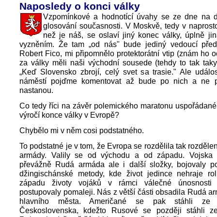
Naposledy o konci války
Vzpomínkové a hodnotící úvahy se ze dne na de
glosování současnosti. V Moskvě, tedy v naprost
než je náš, se oslaví jiný konec války, úplně ji
vyzněním. Že tam „od nás" bude jediný vedoucí předsta
Robert Fico, mi připomnělo protektorátní vtip (znám ho od
za války měli naši východní sousede (tehdy to tak taky
„Keď Slovensko zbrojí, celý svet sa trasie." Ale udál
náměstí pojďme komentovat až bude po nich a ne p
nastanou.
Co tedy říci na závěr polemického maratonu uspořádané
výročí konce války v Evropě?
Chybělo mi v něm cosi podstatného.
To podstatné je v tom, že Evropa se rozdělila tak rozděle
armády. Valily se od východu a od západu. Vojska
převážně Rudá armáda ale i další složky, bojovaly po
džingischánské metody, kde život jedince nehraje rol
západu životy vojáků v rámci válečné únosnosti š
postupovaly pomaleji. Nás z větší části obsadila Rudá a
hlavního města. Američané se pak stáhli ze „
Československa, kdežto Rusové se později stáhli ze