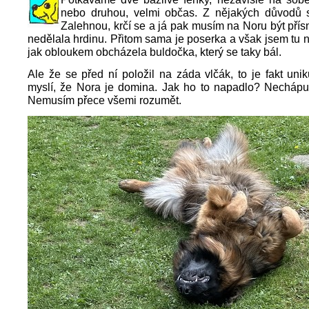
nebo druhou, velmi občas. Z nějakých důvodů s
Zalehnou, krčí se a já pak musím na Noru být přís
nedělala hrdinu. Přitom sama je poserka a však jsem tu 
jak obloukem obcházela buldočka, který se taky bál.
Ale že se před ní položil na záda vlčák, to je fakt uni
myslí, že Nora je domina. Jak ho to napadlo? Nechápu.
Nemusím přece všemi rozumět.