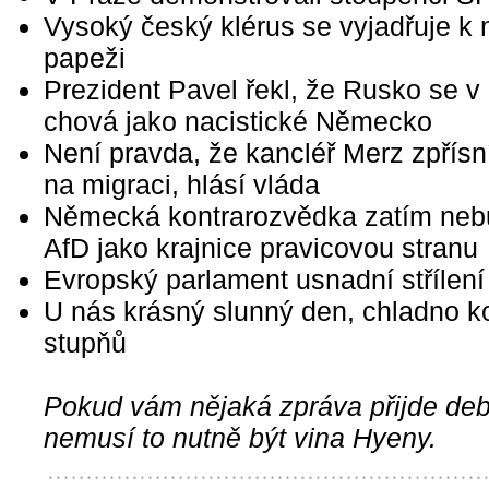
Vysoký český klérus se vyjadřuje k
papeži
Prezident Pavel řekl, že Rusko se 
chová jako nacistické Německo
Není pravda, že kancléř Merz zpřísn
na migraci, hlásí vláda
Německá kontrarozvědka zatím neb
AfD jako krajnice pravicovou stranu
Evropský parlament usnadní střílení
U nás krásný slunný den, chladno k
stupňů
Pokud vám nějaká zpráva přijde debi
nemusí to nutně být vina Hyeny.