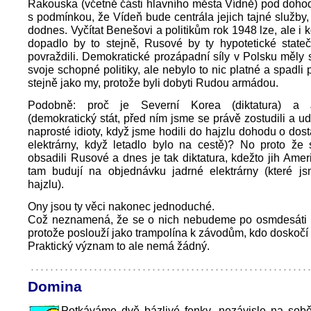
Rakouska (včetně části hlavního města Vídně) pod dohod
s podmínkou, že Vídeň bude centrála jejich tajné služby,
dodnes. Vyčítat Benešovi a politikům rok 1948 lze, ale i kd
dopadlo by to stejně, Rusové by ty hypotetické statečn
povraždili. Demokratické prozápadní síly v Polsku měly 
svoje schopné politiky, ale nebylo to nic platné a spadli
stejně jako my, protože byli dobyti Rudou armádou.
Podobně: proč je Severní Korea (diktatura) a 
(demokratický stát, před ním jsme se právě zostudili a ud
naprosté idioty, když jsme hodili do hajzlu dohodu o dos
elektrárny, když letadlo bylo na cestě)? No proto že 
obsadili Rusové a dnes je tak diktatura, kdežto jih Ame
tam budují na objednávku jadrné elektrárny (které js
hajzlu).
Ony jsou ty věci nakonec jednoduché.
Což neznamená, že se o nich nebudeme po osmdesáti l
protože poslouží jako trampolína k závodům, kdo doskočí 
Praktický význam to ale nemá žádný.
Domina
Potkáváme dvě bázlivé fenky, nezávisle na sobě