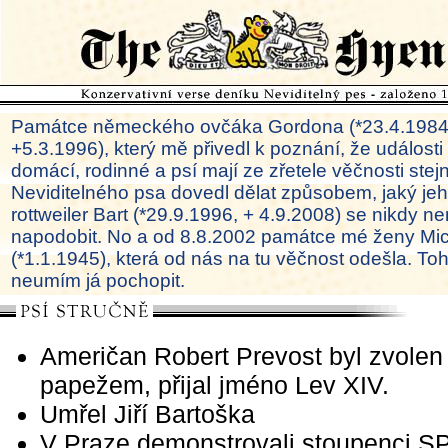
Památce německého ovčáka Gordona (*23.4.1984
+5.3.1996), který mě přivedl k poznání, že události
domácí, rodinné a psí mají ze zřetele věčnosti ste
Neviditelného psa dovedl dělat způsobem, jaký je
rottweiler Bart (*29.9.1996, + 4.9.2008) se nikdy ne
napodobit. No a od 8.8.2002 památce mé ženy Mi
(*1.1.1945), která od nás na tu věčnost odešla. To
neumím já pochopit.
Američan Robert Prevost byl zvolen
papežem, přijal jméno Lev XIV.
Umřel Jiří Bartoška
V Praze demonstrovali stoupenci S