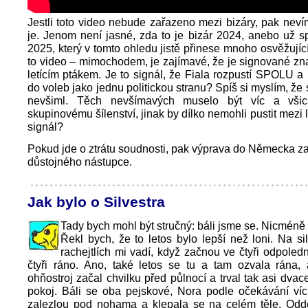
Jestli toto video nebude zařazeno mezi bizáry, pak nevím
je. Jenom není jasné, zda to je bizár 2024, anebo už 
2025, který v tomto ohledu jistě přinese mnoho osvěžující
to video – mimochodem, je zajímavé, že je signované z
letícím ptákem. Je to signál, že Fiala rozpustí SPOLU
do voleb jako jednu politickou stranu? Spíš si myslím, že
nevšiml. Těch nevšímavých muselo být víc a všich
skupinovému šílenství, jinak by dílko nemohli pustit mezi li
signál?
Pokud jde o ztrátu soudnosti, pak výprava do Německa z
důstojného nástupce.
Jak bylo o Silvestra
Tady bych mohl být stručný: báli jsme se. Nicméně 
Řekl bych, že to letos bylo lepší než loni. Na si
rachejtlích mi vadí, když začnou ve čtyři odpoled
čtyři ráno. Ano, také letos se tu a tam ozvala rána, 
ohňostroj začal chvilku před půlnocí a trval tak asi dvac
pokoj. Báli se oba pejskové, Nora podle očekávání víc
zalezlou pod nohama a klepala se na celém těle. Odde