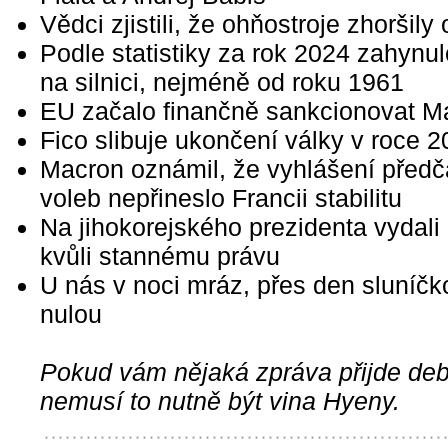
Vědci zjistili, že ohňostroje zhoršily
Podle statistiky za rok 2024 zahynul
na silnici, nejméně od roku 1961
EU začalo finančně sankcionovat M
Fico slibuje ukončení války v roce 
Macron oznámil, že vyhlášení před
voleb nepřineslo Francii stabilitu
Na jihokorejského prezidenta vydali
kvůli stannému právu
U nás v noci mráz, přes den sluníčk
nulou
Pokud vám nějaká zpráva přijde debi
nemusí to nutně být vina Hyeny.