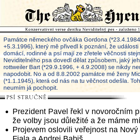
Památce německého ovčáka Gordona (*23.4.1984
+5.3.1996), který mě přivedl k poznání, že události
domácí, rodinné a psí mají ze zřetele věčnosti ste
Neviditelného psa dovedl dělat způsobem, jaký je
rottweiler Bart (*29.9.1996, + 4.9.2008) se nikdy ne
napodobit. No a od 8.8.2002 památce mé ženy Mi
(*1.1.1945), která od nás na tu věčnost odešla. To
neumím já pochopit.
Prezident Pavel řekl v novoročním p
že volby jsou důležité a že máme mí
Projevem oslovili veřejnost na Nový 
Fiala a Andrej Babiš