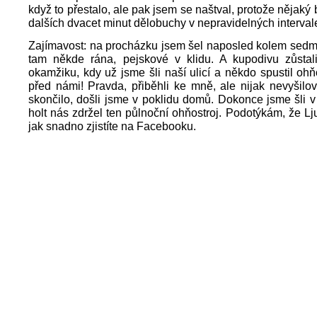
když to přestalo, ale pak jsem se naštval, protože nějaký
dalších dvacet minut dělobuchy v nepravidelných interval
Zajímavost: na procházku jsem šel naposled kolem sedm
tam někde rána, pejskové v klidu. A kupodivu zůstali
okamžiku, kdy už jsme šli naší ulicí a někdo spustil ohň
před námi! Pravda, přiběhli ke mně, ale nijak nevyšilov
skončilo, došli jsme v poklidu domů. Dokonce jsme šli v
holt nás zdržel ten půlnoční ohňostroj. Podotýkám, že Lju
jak snadno zjistíte na Facebooku.