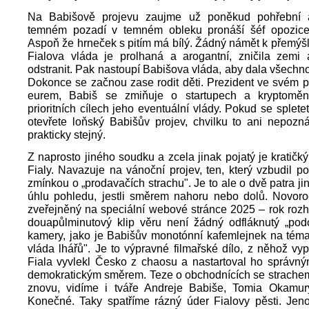
Na Babišově projevu zaujme už poněkud pohřební 
temném pozadí v temném obleku pronáší šéf opozice
Aspoň že hrneček s pitím má bílý. Žádný námět k přemýšl
Fialova vláda je prolhaná a arogantní, zničila zemi a
odstranit. Pak nastoupí Babišova vláda, aby dala všechn
Dokonce se začnou zase rodit děti. Prezident ve svém p
eurem, Babiš se zmiňuje o startupech a kryptoměn
prioritních cílech jeho eventuální vlády. Pokud se splet
otevřete loňský Babišův projev, chvilku to ani nepozn
prakticky stejný.
Z naprosto jiného soudku a zcela jinak pojatý je kratičký
Fialy. Navazuje na vánoční projev, ten, který vzbudil p
zmínkou o „prodavačích strachu". Je to ale o dvě patra ji
úhlu pohledu, jestli směrem nahoru nebo dolů. Novoroč
zveřejněný na speciální webové stránce 2025 – rok rozh
douapůlminutový klip věru není žádný odfláknutý „pod
kamery, jako je Babišův monotónní kafemlejnek na tém
vláda lhářů". Je to výpravné filmařské dílo, z něhož vyp
Fiala vyvlekl Česko z chaosu a nastartoval ho správn
demokratickým směrem. Teze o obchodnících se strachem
znovu, vidíme i tváře Andreje Babiše, Tomia Okamur
Konečné. Taky spatříme rázný úder Fialovy pěsti. Jen