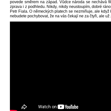
povede směrem na západ. Vůdce národa se nechává fil
zprava i z podhledu. Nikdy, nikdy neustoupím, dobré ráno
Petr Fiala. O německých platech se nezmiňuje, ale když kl
nebudete pochybovat, že na vás čekají ne za čtyři, ale už 