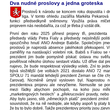
Dva nudné proslovy a jedna groteska
Proslovů k národu se koncem roku dopustila i dr
liga. V tomto ohledu zazářila Markéta Pekarov
funkci předsedkyně sněmovny. Využila práva mlč
projevem nás neobdařila, za což je třeba jí vzdát dík.
První den roku 2025 přinesl projevy tři, prezidenta 
předsedy vlády Petra Fialy a předsedy nejsilnější polit
opozičního hnutí ANO Andreje Babiše. Společným jmen
proslovů je naprostá absence jakéhokoli překvapení. V
zaměřily na nastávající volební rok. Babiš s Fialou se 
prezident jim bude pomyslně pískat: ústava mu svěřu
pověřovat někoho úlohou sestavit vládu. Už dříve dal pr
najevo, že bude respektovat výsledky voleb. Zní to jed
bývá složitější (ve volbách 2021 dostalo ANO 72 man
SPOLU 71 mandát tehdejší prezident Zeman se čile chy
čarovat). Nicméně úmysl vysloven byl. Naprostou n
prezidentova projevu ale nevyčteme. Nemusíte se pon
mezi řádky abychom pochopili, na koho jsou míř
„marketingových heslech" a „překrucování pravdy, nebo 
Aby bylo jasno, slib „německých platů" prezident zmínil t
souvislosti, že na ně nedojde, ale kdyby aspoň ty platy b
že by to bylo dobré. Takže prezidentovy priority jsou zjevn