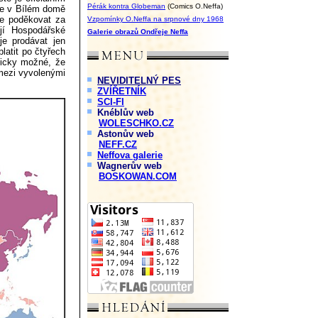
Pérák kontra Globeman
(Comics O.Neffa)
le v Bílém domě
me poděkovat za
Vzpomínky O.Neffa na srpnové dny 1968
ují Hospodářské
Galerie obrazů Ondřeje Neffa
je prodávat jen
latit po čtyřech
ticky možné, že
mezi vyvolenými
NEVIDITELNÝ PES
ZVÍŘETNÍK
SCI-FI
Knéblův web
WOLESCHKO.CZ
Astonův web
NEFF.CZ
Neffova galerie
Wagnerův web
BOSKOWAN.COM