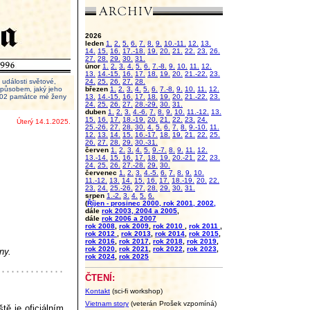
2026
leden
1.
2.
5.
6.
7.
8.
9.
10.-11.
12.
13.
14.
15.
16.
17.-18.
19.
20.
21.
22.
23.
26.
27.
28.
29.
30.
31.
únor
1.
2.
3.
4.
5.
6.
7.-8.
9.
10.
11.
12.
13.
14.-15.
16.
17.
18.
19.
20.
21.-22.
23.
události světové,
24.
25.
26.
27.
28.
 způsobem, jaký jeho
březen
1.
2.
3.
4.
5.
6.
7.-8.
9.
10.
11.
12.
2002 památce mé ženy
13.
14.-15.
16.
17.
18.
19.
20.
21.-22.
23.
24.
25.
26.
27.
28.-29.
30.
31.
duben
1.
2.
3.
4.-6.
7.
8.
9.
10.
11.-12.
13.
15.
16.
17.
18.-19.
20.
21.
22.
23.
24.
Úterý 14.1.2025.
25.-26.
27.
28.
30.
4.
5.
6.
7.
8.
9.-10.
11.
12.
13.
14.
15.
16.-17.
18.
19.
21.
22.
25.
26.
27.
28.
29.
30.-31.
červen
1.
2.
3.
4.
5.
9.-7.
8.
9.
11.
12.
13.-14.
15.
16.
17.
18.
19.
20.-21.
22.
23.
24.
25.
26.
27.-28.
29.
30.
červenec
1.
2.
3.
4.-5.
6.
7.
8.
9.
10.
11.-12.
13.
14.
15.
16.
17.
18.-19.
20.
22.
23.
24.
25.-26.
27.
28.
29.
30.
31.
srpen
1.-2.
3.
4.
5.
6.
(
Říjen - prosinec 2000, rok 2001, 2002,
dále
rok 2003, 2004 a 2005
,
dále
rok 2006 a 2007
rok 2008
,
rok 2009
,
rok 2010
,
rok 2011
,
rok 2012
,
rok 2013
,
rok 2014
,
rok 2015
,
rok 2016
,
rok 2017
,
rok 2018
,
rok 2019
,
rok 2020
,
rok 2021
,
rok 2022
,
rok 2023
,
ny.
rok 2024
,
rok 2025
ČTENÍ:
Kontakt
(sci-fi workshop)
Vietnam story
(veterán Prošek vzpomíná)
tě je oficiálním