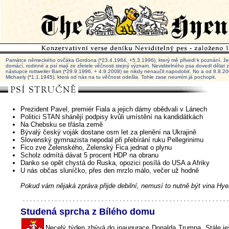
Památce německého ovčáka Gordona (*23.4.1984, +5.3.1996), který mě přivedl k poznání, že 
domácí, rodinné a psí mají ze zřetele věčnosti stejný význam. Neviditelného psa dovedl dělat
nástupce rottweiler Bart (*29.9.1996, + 4.9.2008) se nikdy nenaučil napodobit. No a od 8.8.
Michaely (*1.1.1945), která od nás na tu věčnost odešla. Tohle zase neumím já pochopit.
Prezident Pavel, premiér Fiala a jejich dámy obědvali v Lánech
Politici STAN shánějí podpisy kvůli umístění na kandidátkách
Na Chebsku se třásla země
Bývalý český voják dostane osm let za plenění na Ukrajině
Slovenský gymnazista nepodal při přebírání ruku Pellegrinimu
Fico zve Zelenského, Zelenský Fica jednat o plynu
Scholz odmítá dávat 5 procent HDP na obranu
Danko se opět chystá do Ruska, opozici posílá do USA a Afriky
U nás občas sluníčko, přes den mrzlo málo, večer už hodně
Pokud vám nějaká zpráva přijde debilní, nemusí to nutně být vina Hye
Studená sprcha z Bílého domu
Necelý týden zbývá do inaugurace Donalda Trumpa. Stále ješ