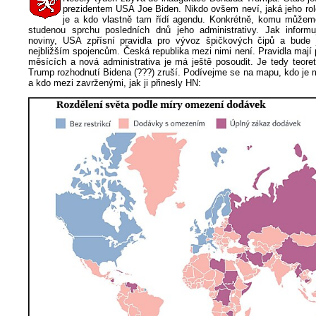
prezidentem USA Joe Biden. Nikdo ovšem neví, jaká jeho ro
je a kdo vlastně tam řídí agendu. Konkrétně, komu může
studenou sprchu posledních dnů jeho administrativy. Jak inform
noviny, USA zpřísní pravidla pro vývoz špičkových čipů a bude 
nejbližším spojencům. Česká republika mezi nimi není. Pravidla mají p
měsících a nová administrativa je má ještě posoudit. Je tedy teore
Trump rozhodnutí Bidena (???) zruší. Podívejme se na mapu, kdo je 
a kdo mezi zavrženými, jak ji přinesly HN: