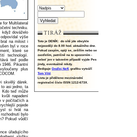
or Multilateral
očetní techniku.
, když dováželo
 odpovídal výše
bral na milost i
Toto je DENÍK:
do sítě jde obvykle
rušen byl v roce
nejpozději do 8.00 hod. aktuálního dne.
ment, které se
Pokud zaspím, opiji se, zešílím nebo se
tí technologií.
zastřelím, patričně na to upozorním -
tává teď podle
neboť jen v takovém případě vyjde Pes
e 1946. Pikantní
jindy, eventuálně nikdy.
vyloučeny plus
Rediguje
Ondřej Neff
, grafiku vytváří
ný COCOM.
Tom Vild
.
Listu je přiděleno mezinárodní
vi skvělý dárek.
registrační číslo ISSN 1212-673X.
to asi jedno, ta
ě. Kdo teď může
o kvůli napadení
 v počítačích a
rychlejší pojede
ysl si hrát na
rozhodnutí bylo
ín? Pokud vůdčí
ce úřadujícího
balterní složky