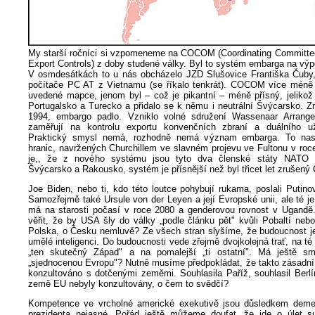
My starší ročníci si vzpomeneme na COCOM (Coordinating Committee f
Export Controls) z doby studené války. Byl to systém embarga na výp
V osmdesátkách to u nás obcházelo JZD Slušovice Františka Čuby
počítače PC AT z Vietnamu (se říkalo tenkrát). COCOM více méně
uvedené mapce, jenom byl – což je pikantní – méně přísný, jelikož 
Portugalsko a Turecko a přidalo se k němu i neutrální Švýcarsko. Z
1994, embargo padlo. Vzniklo volné sdružení Wassenaar Arrange
zaměřují na kontrolu exportu konvenčních zbraní a duálního uži
Praktický smysl nemá, rozhodně nemá význam embarga. To nas
hranic, navržených Churchillem ve slavném projevu ve Fultonu v roc
je,, že z nového systému jsou tyto dva členské státy NATO 
Švýcarsko a Rakousko, systém je přísnější než byl třicet let zruše
Joe Biden, nebo ti, kdo této loutce pohybují rukama, poslali Putino
Samozřejmě také Ursule von der Leyen a její Evropské unii, ale té je 
má na starosti počasí v roce 2080 a genderovou rovnost v Ugand
věřit, že by USA šly do války „podle článku pět" kvůli Pobaltí neb
Polska, o Česku nemluvě? Ze všech stran slyšíme, že budoucnost je
umělé inteligenci. Do budoucnosti vede zřejmě dvojkolejná trať, na té 
„ten skutečný Západ" a na pomalejší „ti ostatní". Má ještě sm
„sjednocenou Evropu"? Nutně musíme předpokládat, že takto zásadní 
konzultováno s dotčenými zeměmi. Souhlasila Paříž, souhlasil Berl
země EU nebyly konzultovány, o čem to svědčí?
Kompetence ve vrcholné americké exekutivě jsou důsledkem demen
prezidenta nejasné. Pořád ještě můžeme doufat, že jde o úlet su