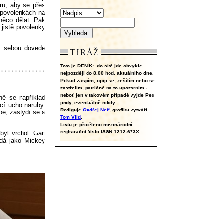
eru, aby se přes
 povolenkách na
něco dělat. Pak
 jistě povolenky
s sebou dovede
Toto je DENÍK:
do sítě jde obvykle
nejpozději do 8.00 hod. aktuálního dne.
Pokud zaspím, opiji se, zešílím nebo se
zastřelím, patričně na to upozorním -
neboť jen v takovém případě vyjde Pes
ně se například
jindy, eventuálně nikdy.
cí ucho naruby.
Rediguje
Ondřej Neff
, grafiku vytváří
be, zastydí se a
Tom Vild
.
Listu je přiděleno mezinárodní
registrační číslo ISSN 1212-673X.
byl vrchol. Gari
adá jako Mickey