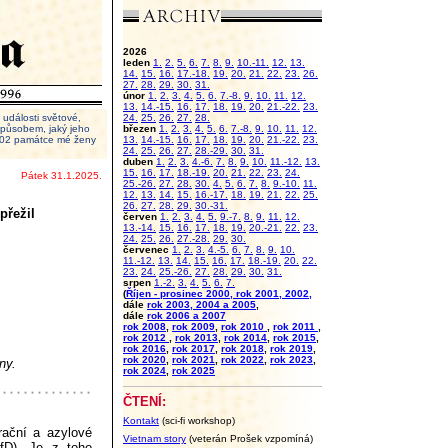
2026
leden
1.
2.
5.
6.
7.
8.
9.
10.-11.
12.
13.
14.
15.
16.
17.-18.
19.
20.
21.
22.
23.
26.
27.
28.
29.
30.
31.
únor
1.
2.
3.
4.
5.
6.
7.-8.
9.
10.
11.
12.
13.
14.-15.
16.
17.
18.
19.
20.
21.-22.
23.
události světové,
24.
25.
26.
27.
28.
 způsobem, jaký jeho
březen
1.
2.
3.
4.
5.
6.
7.-8.
9.
10.
11.
12.
2002 památce mé ženy
13.
14.-15.
16.
17.
18.
19.
20.
21.-22.
23.
24.
25.
26.
27.
28.-29.
30.
31.
duben
1.
2.
3.
4.-6.
7.
8.
9.
10.
11.-12.
13.
15.
16.
17.
18.-19.
20.
21.
22.
23.
24.
Pátek 31.1.2025.
25.-26.
27.
28.
30.
4.
5.
6.
7.
8.
9.-10.
11.
12.
13.
14.
15.
16.-17.
18.
19.
21.
22.
25.
26.
27.
28.
29.
30.-31.
přežil
červen
1.
2.
3.
4.
5.
9.-7.
8.
9.
11.
12.
13.-14.
15.
16.
17.
18.
19.
20.-21.
22.
23.
24.
25.
26.
27.-28.
29.
30.
červenec
1.
2.
3.
4.-5.
6.
7.
8.
9.
10.
11.-12.
13.
14.
15.
16.
17.
18.-19.
20.
22.
23.
24.
25.-26.
27.
28.
29.
30.
31.
srpen
1.-2.
3.
4.
5.
6.
7.
(
Říjen - prosinec 2000, rok 2001, 2002,
dále
rok 2003, 2004 a 2005
,
dále
rok 2006 a 2007
rok 2008
,
rok 2009
,
rok 2010
,
rok 2011
,
rok 2012
,
rok 2013
,
rok 2014
,
rok 2015
,
rok 2016
,
rok 2017
,
rok 2018
,
rok 2019
,
rok 2020
,
rok 2021
,
rok 2022
,
rok 2023
,
ny.
rok 2024
,
rok 2025
ČTENÍ:
Kontakt
(sci-fi workshop)
rační a azylové
Vietnam story
(veterán Prošek vzpomíná)
fD). Je z toho