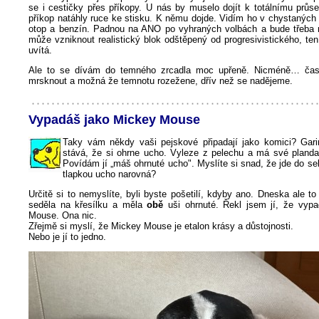
se i cestičky přes příkopy. U nás by muselo dojít k totálnímu průs
příkop natáhly ruce ke stisku. K němu dojde. Vidím ho v chystaných
otop a benzín. Padnou na ANO po vyhraných volbách a bude třeba 
může vzniknout realistický blok odštěpený od progresivistického, ten
uvítá.
Ale to se dívám do temného zrcadla moc upřeně. Nicméně… ča
mrsknout a možná že temnotu rozežene, dřív než se nadějeme.
Vypadáš jako Mickey Mouse
Taky vám někdy vaši pejskové připadají jako komici? Gari
stává, že si ohrne ucho. Vyleze z pelechu a má své planda
Povídám jí „máš ohrnuté ucho". Myslíte si snad, že jde do se
tlapkou ucho narovná?
Určitě si to nemyslíte, byli byste pošetilí, kdyby ano. Dneska ale to 
seděla na křesílku a měla
obě
uši ohrnuté. Řekl jsem jí, že vyp
Mouse. Ona nic.
Zřejmě si myslí, že Mickey Mouse je etalon krásy a důstojnosti.
Nebo je jí to jedno.