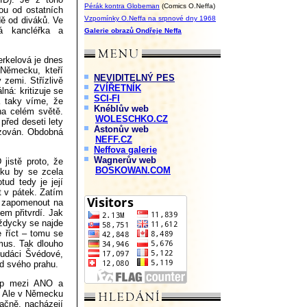
Pérák kontra Globeman
(Comics O.Neffa)
ou od ostatních
Vzpomínky O.Neffa na srpnové dny 1968
dě od diváků. Ve
lá kancléřka a
Galerie obrazů Ondřeje Neffa
erkelová je dnes
Německu, kteří
NEVIDITELNÝ PES
v zemi. Střízlivě
ZVÍŘETNÍK
lná: kritizuje se
SCI-FI
a taky víme, že
Knéblův web
na celém světě.
WOLESCHKO.CZ
před deseti lety
Astonův web
suzován. Obdobná
NEFF.CZ
Neffova galerie
Wagnerův web
jistě proto, že
BOSKOWAN.COM
ku by se zcela
ud tedy je její
t v pátek. Zatím
e zapomenout na
m přitvrdí. Jak
vždycky se najde
 říct – tomu se
smus. Tak dlouho
hudáci Švédové,
od svého prahu.
kop mezi ANO a
. Ale v Německu
pačně, nacházejí