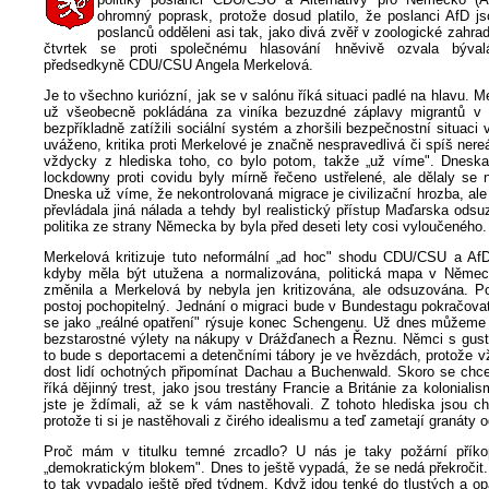
ohromný poprask, protože dosud platilo, že poslanci AfD js
poslanců odděleni asi tak, jako divá zvěř v zoologické zahra
čtvrtek se proti společnému hlasování hněvivě ozvala býva
předsedkyně CDU/CSU Angela Merkelová.
Je to všechno kuriózní, jak se v salónu říká situaci padlé na hlavu. M
už všeobecně pokládána za viníka bezuzdné záplavy migrantů v 
bezpříkladně zatížili sociální systém a zhoršili bezpečnostní situaci 
uváženo, kritika proti Merkelové je značně nespravedlivá či spíš nereá
vždycky z hlediska toho, co bylo potom, takže „už víme". Dnesk
lockdowny proti covidu byly mírně řečeno ustřelené, ale dělaly se 
Dneska už víme, že nekontrolovaná migrace je civilizační hrozba, ale 
převládala jiná nálada a tehdy byl realistický přístup Maďarska od
politika ze strany Německa by byla před deseti lety cosi vyloučeného.
Merkelová kritizuje tuto neformální „ad hoc" shodu CDU/CSU a AfD 
kdyby měla být utužena a normalizována, politická mapa v Němec
změnila a Merkelová by nebyla jen kritizována, ale odsuzována. Pot
postoj pochopitelný. Jednání o migraci bude v Bundestagu pokračova
se jako „reálné opatření" rýsuje konec Schengenu. Už dnes můžem
bezstarostné výlety na nákupy v Drážďanech a Řeznu. Němci s guste
to bude s deportacemi a detenčními tábory je ve hvězdách, protože 
dost lidí ochotných připomínat Dachau a Buchenwald. Skoro se chce
říká dějinný trest, jako jsou trestány Francie a Británie za koloniali
jste je ždímali, až se k vám nastěhovali. Z tohoto hlediska jsou c
protože ti si je nastěhovali z čirého idealismu a teď zametají granáty 
Proč mám v titulku temné zrcadlo? U nás je taky požární pří
„demokratickým blokem". Dnes to ještě vypadá, že se nedá překročit
to tak vypadalo ještě před týdnem. Když jdou tenké do tlustých a o