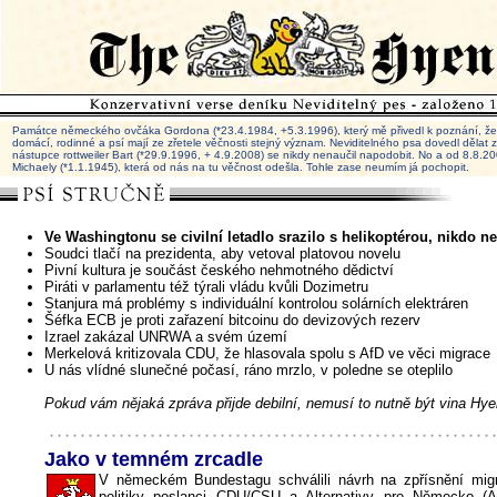
Památce německého ovčáka Gordona (*23.4.1984, +5.3.1996), který mě přivedl k poznání, že 
domácí, rodinné a psí mají ze zřetele věčnosti stejný význam. Neviditelného psa dovedl dělat
nástupce rottweiler Bart (*29.9.1996, + 4.9.2008) se nikdy nenaučil napodobit. No a od 8.8.
Michaely (*1.1.1945), která od nás na tu věčnost odešla. Tohle zase neumím já pochopit.
Ve Washingtonu se civilní letadlo srazilo s helikoptérou, nikdo ne
Soudci tlačí na prezidenta, aby vetoval platovou novelu
Pivní kultura je součást českého nehmotného dědictví
Piráti v parlamentu též týrali vládu kvůli Dozimetru
Stanjura má problémy s individuální kontrolou solárních elektráren
Šéfka ECB je proti zařazení bitcoinu do devizových rezerv
Izrael zakázal UNRWA a svém území
Merkelová kritizovala CDU, že hlasovala spolu s AfD ve věci migrace
U nás vlídné slunečné počasí, ráno mrzlo, v poledne se oteplilo
Pokud vám nějaká zpráva přijde debilní, nemusí to nutně být vina Hye
Jako v temném zrcadle
V německém Bundestagu schválili návrh na zpřísnění mig
politiky poslanci CDU/CSU a Alternativy pro Německo (A