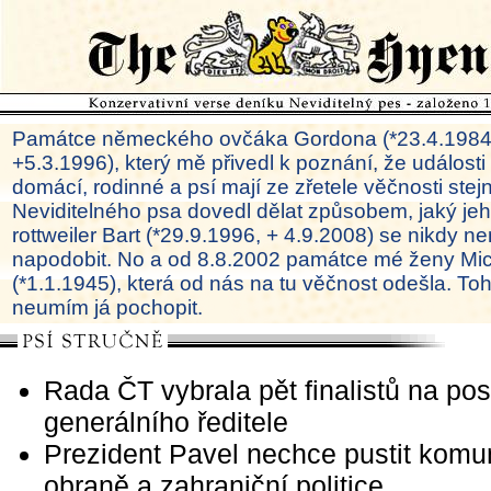
Památce německého ovčáka Gordona (*23.4.1984
+5.3.1996), který mě přivedl k poznání, že události
domácí, rodinné a psí mají ze zřetele věčnosti ste
Neviditelného psa dovedl dělat způsobem, jaký je
rottweiler Bart (*29.9.1996, + 4.9.2008) se nikdy ne
napodobit. No a od 8.8.2002 památce mé ženy Mi
(*1.1.1945), která od nás na tu věčnost odešla. To
neumím já pochopit.
Rada ČT vybrala pět finalistů na pos
generálního ředitele
Prezident Pavel nechce pustit komun
obraně a zahraniční politice