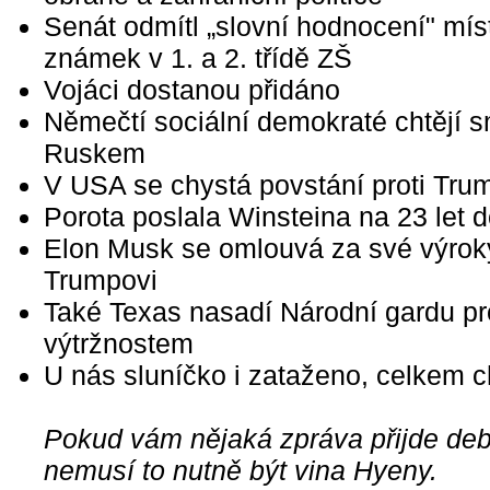
Senát odmítl „slovní hodnocení" mís
známek v 1. a 2. třídě ZŠ
Vojáci dostanou přidáno
Němečtí sociální demokraté chtějí s
Ruskem
V USA se chystá povstání proti Tru
Porota poslala Winsteina na 23 let 
Elon Musk se omlouvá za své výroky
Trumpovi
Také Texas nasadí Národní gardu pr
výtržnostem
U nás sluníčko i zataženo, celkem 
Pokud vám nějaká zpráva přijde debi
nemusí to nutně být vina Hyeny.