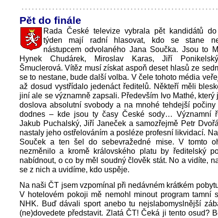
Pět do finále
Rada České televize vybrala pět kandidátů do f
týden mají radní hlasovat, kdo se stane n
nástupcem odvolaného Jana Součka. Jsou to Mil
Hynek Chudárek, Miroslav Karas, Jiří Ponikels
Šmuclerová. Vítěz musí získat aspoň deset hlasů ze sed
se to nestane, bude další volba. V čele tohoto média veře
až dosud vystřídalo jedenáct ředitelů. Někteří měli blesk
jiní ale se významně zapsali. Především Ivo Mathé, který 
doslova absolutní svobody a na mnohé tehdejší počin
dodnes – kde jsou ty časy České sody… Významní řed
Jakub Puchalský, Jiří Janeček a samozřejmě Petr Dvořá
nastaly jeho ostřelováním a posléze profesní likvidací. N
Souček a ten šel do sebevražedné mise. V tomto o
nezměnilo a kromě královského platu by ředitelský p
nabídnout, o co by měl soudný člověk stát. No a vidíte, na
se z nich a uvidíme, kdo uspěje.
Na naši ČT jsem vzpomínal při nedávném krátkém pobytu
V hotelovém pokoji mě nemohl minout program tamní stá
NHK. Buď dávali sport anebo tu nejslabomyslnější zába
(ne)dovedete představit. Zlatá ČT! Čeká ji tento osud? 