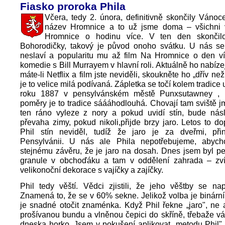
Fiasko proroka Phila
Včera, tedy 2. února, definitivně skončily Váno
název Hromnice a to už jsme doma – všichni
Hromnice o hodinu více. V ten den skončilo
Bohorodičky, takový je původ onoho svátku. U nás se 
neslaví a popularitu mu až film Na Hromnice o den víc
komedie s Bill Murrayem v hlavní roli. Aktuálně ho nabízej
máte-li Netflix a film jste neviděli, skoukněte ho „dřív ne
je to velice milá podívaná. Zápletka se točí kolem tradic
roku 1887 v pensylvánském městě Punxsutawney , 
poměry je to tradice sáááhodlouhá. Chovají tam sviště 
ten ráno vyleze z nory a pokud uvidí stín, bude násl
převaha zimy, pokud nikoli,přijde brzy jaro. Letos to do
Phil stín neviděl, tudíž že jaro je za dveřmi, př
Pensylvánii. U nás ale Phila nepotřebujeme, abyc
stejnému závěru, že je jaro na dosah. Dnes jsem byl p
granule v obchoďáku a tam v oddělení zahrada – zví
velikonoční dekorace s vajíčky a zajíčky.
Phil tedy věští. Vědci zjistili, že jeho věštby se na
Znamená to, že se v 60% sekne. Jelikož volba je binární,
je snadné otočit znaménka. Když Phil řekne „jaro", ne 
prošívanou bundu a vlněnou čepici do skříně, třebaže v
dneska horko. Jsem v pokušení aplikovat „metodu Phil" i