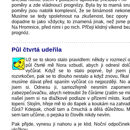
poměry a zde vládnoucí prognózy. Byla by to marná sna
poměry jsou natolik komplexní, že se binárnosti nekone
Musíme se tedy spolehnout na zkušenost, bez opory ve
dopadne to jako vždycky, to znamená jinak, než jsme p
Na Hromnice, před nimi i po nich. Přčeji klidný víkend bez
prognóz.
Půl čtvrtá udeřila
Už se to skoro stalo pravidlem: někdy v rozmezí od
půl čtvrté mě Nora vzbudí, abych ji odnesl dol
vyčůrat. Když se to stalo poprvé, byl jsem 
rozvrkočen, pak se to dlouho nestalo a když znovu, říkal 
musíme dávat před spaním vyčůrat co nejpozději. No a 
jsem si. Odnesu ji, samozřejmě nesmím zapomen
zabezpečovačku, abych netroubil že čůráme (zatím se mi 
našel jsem si na dlažkové podlaze v přízemí místo, ku
topení. Stojím, hřeje mě to do tlapek a koukám na zahr
čůrá? Kdepak, chodí tam a čmuchá a dělá důležitou. M
sem tam učůrne, o pejska to člověk nikdy nevím.
Pak přijde, vynesu ji nahoru a je klid. Noční odpočinek 
vložkou.