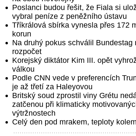
Poslanci budou řešit, že Fiala si ulož
vybral peníze z peněžního ústavu
Tříkrálová sbírka vynesla přes 172 m
korun
Na druhý pokus schválil Bundestag
rozpočet
Korejský diktátor Kim III. opět vyhro
válkou
Podle CNN vede v preferencích Tru
je až třetí za Haleyovou
Britský soud zprostil viny Grétu ned
zatčenou při klimaticky motivovaný
výtržnostech
Celý den pod mrakem, teploty kolem