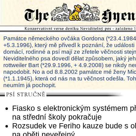
Památce německého ovčáka Gordona (*23.4.1984
+5.3.1996), který mě přivedl k poznání, že události
domácí, rodinné a psí mají ze zřetele věčnosti ste
Neviditelného psa dovedl dělat způsobem, jaký je
rottweiler Bart (*29.9.1996, + 4.9.2008) se nikdy ne
napodobit. No a od 8.8.2002 památce mé ženy Mi
(*1.1.1945), která od nás na tu věčnost odešla. To
neumím já pochopit.
Fiasko s elektronickým systémem př
na střední školy pokračuje
Rozsudek ve Feriho kauze bude s 
na oběti neveřejný