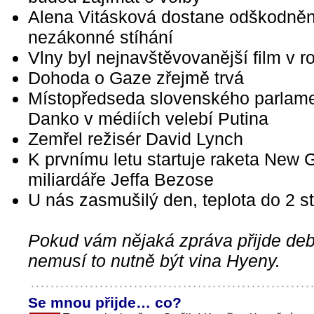
Alena Vitásková dostane odškodněn
nezákonné stíhání
Vlny byl nejnavštěvovanější film v 
Dohoda o Gaze zřejmě trvá
Místopředseda slovenského parlam
Danko v médiích velebí Putina
Zemřel režisér David Lynch
K prvnímu letu startuje raketa New 
miliardáře Jeffa Bezose
U nás zasmušilý den, teplota do 2 s
Pokud vám nějaká zpráva přijde debi
nemusí to nutně být vina Hyeny.
Se mnou přijde… co?