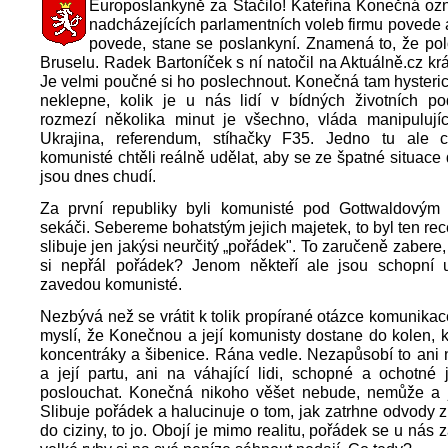
Europoslankyně za Stačilo! Kateřina Konečná oz
nadcházejících parlamentních voleb firmu povede 
povede, stane se poslankyní. Znamená to, že po
Bruselu. Radek Bartoníček s ní natočil na Aktuálně.cz krá
Je velmi poučné si ho poslechnout. Konečná tam hystericky
neklepne, kolik je u nás lidí v bídných životních p
rozmezí několika minut je všechno, vláda manipulujíc
Ukrajina, referendum, stíhačky F35. Jedno tu ale 
komunisté chtěli reálně udělat, aby se ze špatné situace d
jsou dnes chudí.
Za první republiky byli komunisté pod Gottwaldovým 
sekáči. Sebereme bohatstým jejich majetek, to byl ten re
slibuje jen jakýsi neurčitý „pořádek". To zaručeně zabere
si nepřál pořádek? Jenom někteří ale jsou schopní u
zavedou komunisté.
Nezbývá než se vrátit k tolik propírané otázce komunikac
myslí, že Konečnou a její komunisty dostane do kolen, k
koncentráky a šibenice. Rána vedle. Nezapůsobí to ani
a její partu, ani na váhající lidi, schopné a ochotné 
poslouchat. Konečná nikoho věšet nebude, nemůže a j
Slibuje pořádek a halucinuje o tom, jak zatrhne odvody 
do ciziny, to jo. Obojí je mimo realitu, pořádek se u nás