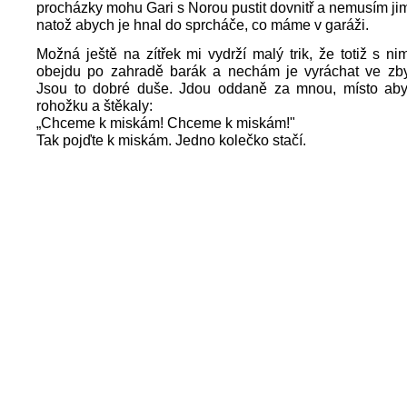
procházky mohu Gari s Norou pustit dovnitř a nemusím jim 
natož abych je hnal do sprcháče, co máme v garáži.
Možná ještě na zítřek mi vydrží malý trik, že totiž s ni
obejdu po zahradě barák a nechám je vyráchat ve zby
Jsou to dobré duše. Jdou oddaně za mnou, místo aby
rohožku a štěkaly:
„Chceme k miskám! Chceme k miskám!"
Tak pojďte k miskám. Jedno kolečko stačí.