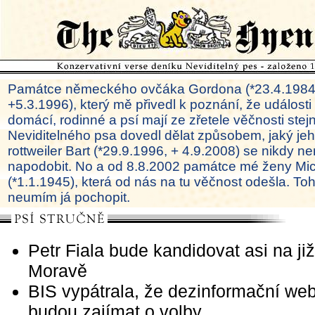
Památce německého ovčáka Gordona (*23.4.1984
+5.3.1996), který mě přivedl k poznání, že události
domácí, rodinné a psí mají ze zřetele věčnosti ste
Neviditelného psa dovedl dělat způsobem, jaký je
rottweiler Bart (*29.9.1996, + 4.9.2008) se nikdy ne
napodobit. No a od 8.8.2002 památce mé ženy Mi
(*1.1.1945), která od nás na tu věčnost odešla. To
neumím já pochopit.
Petr Fiala bude kandidovat asi na již
Moravě
BIS vypátrala, že dezinformační we
budou zajímat o volby