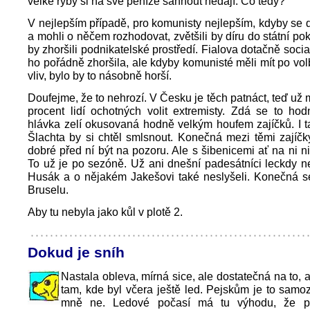
velké ryby si na své peníze sáhnout nedají. Co tedy?
V nejlepším případě, pro komunisty nejlepším, kdyby se d
a mohli o něčem rozhodovat, zvětšili by díru do státní po
by zhoršili podnikatelské prostředí. Fialova dotačně socia
ho pořádně zhoršila, ale kdyby komunisté měli mít po vo
vliv, bylo by to násobně horší.
Doufejme, že to nehrozí. V Česku je těch patnáct, teď už
procent lidí ochotných volit extremisty. Zdá se to hod
hlávka zelí okusovaná hodně velkým houfem zajíčků. I 
Šlachta by si chtěl smlsnout. Konečná mezi těmi zajíčk
dobré před ní být na pozoru. Ale s šibenicemi ať na ni n
To už je po sezóně. Už ani dnešní padesátníci leckdy ne
Husák a o nějakém Jakešovi také neslyšeli. Konečná se
Bruselu.
Aby tu nebyla jako kůl v plotě 2.
Dokud je sníh
Nastala obleva, mírná sice, ale dostatečná na to, 
tam, kde byl včera ještě led. Pejskům je to samo
mně ne. Ledové počasí má tu výhodu, že p