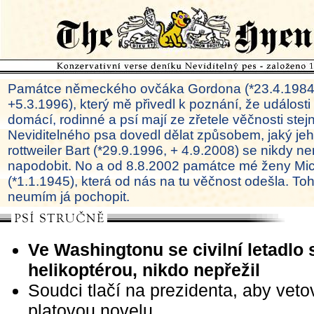
Památce německého ovčáka Gordona (*23.4.1984
+5.3.1996), který mě přivedl k poznání, že události
domácí, rodinné a psí mají ze zřetele věčnosti ste
Neviditelného psa dovedl dělat způsobem, jaký je
rottweiler Bart (*29.9.1996, + 4.9.2008) se nikdy ne
napodobit. No a od 8.8.2002 památce mé ženy Mi
(*1.1.1945), která od nás na tu věčnost odešla. To
neumím já pochopit.
Ve Washingtonu se civilní letadlo s
helikoptérou, nikdo nepřežil
Soudci tlačí na prezidenta, aby veto
platovou novelu