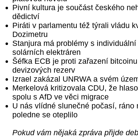
Pivní kultura je součást českého n
dědictví
Piráti v parlamentu též týrali vládu k
Dozimetru
Stanjura má problémy s individuální
solárních elektráren
Šéfka ECB je proti zařazení bitcoinu
devizových rezerv
Izrael zakázal UNRWA a svém úze
Merkelová kritizovala CDU, že hlas
spolu s AfD ve věci migrace
U nás vlídné slunečné počasí, ráno 
poledne se oteplilo
Pokud vám nějaká zpráva přijde debi