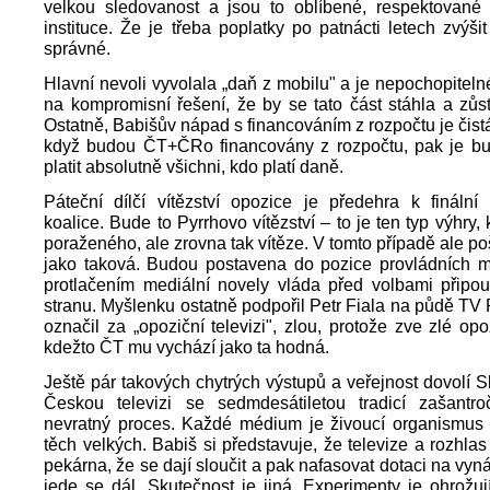
velkou sledovanost a jsou to oblíbené, respektované
instituce. Že je třeba poplatky po patnácti letech zvýšit
správné.
Hlavní nevoli vyvolala „daň z mobilu" a je nepochopitelné
na kompromisní řešení, že by se tato část stáhla a zůst
Ostatně, Babišův nápad s financováním z rozpočtu je čis
když budou ČT+ČRo financovány z rozpočtu, pak je b
platit absolutně všichni, kdo platí daně.
Páteční dílčí vítězství opozice je předehra k finální
koalice. Bude to Pyrrhovo vítězství – to je ten typ výhry,
poraženého, ale zrovna tak vítěze. V tomto případě ale po
jako taková. Budou postavena do pozice provládních mé
protlačením mediální novely vláda před volbami připou
stranu. Myšlenku ostatně podpořil Petr Fiala na půdě TV P
označil za „opoziční televizi", zlou, protože zve zlé opoz
kdežto ČT mu vychází jako ta hodná.
Ještě pár takových chytrých výstupů a veřejnost dovolí S
Českou televizi se sedmdesátiletou tradicí zašantro
nevratný proces. Každé médium je živoucí organismus a
těch velkých. Babiš si představuje, že televize a rozhlas
pekárna, že se dají sloučit a pak nafasovat dotaci na vyn
jede se dál. Skutečnost je jiná. Experimenty je ohrožuj