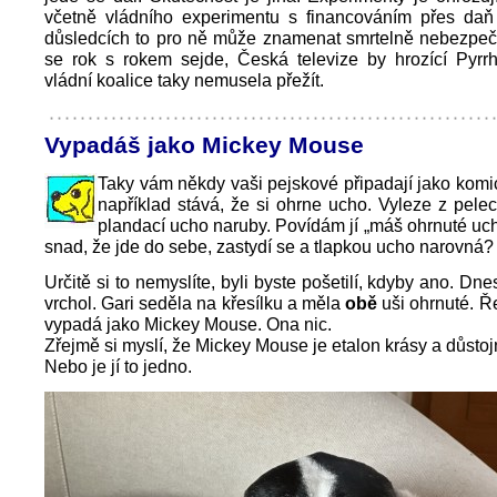
včetně vládního experimentu s financováním přes daň
důsledcích to pro ně může znamenat smrtelně nebezpeč
se rok s rokem sejde, Česká televize by hrozící Pyrrh
vládní koalice taky nemusela přežít.
Vypadáš jako Mickey Mouse
Taky vám někdy vaši pejskové připadají jako komi
například stává, že si ohrne ucho. Vyleze z pel
plandací ucho naruby. Povídám jí „máš ohrnuté ucho
snad, že jde do sebe, zastydí se a tlapkou ucho narovná?
Určitě si to nemyslíte, byli byste pošetilí, kdyby ano. Dne
vrchol. Gari seděla na křesílku a měla
obě
uši ohrnuté. Ře
vypadá jako Mickey Mouse. Ona nic.
Zřejmě si myslí, že Mickey Mouse je etalon krásy a důstojn
Nebo je jí to jedno.