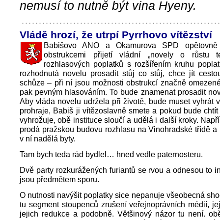
nemusí to nutně být vina Hyeny.
Vládě hrozí, že utrpí Pyrrhovo vítězství
Babišovo ANO a Okamurova SPD opětovně z
obstrukcemi přijetí vládní „novely o růstu t
rozhlasových poplatků s rozšířením kruhu poplat
rozhodnutá novelu prosadit stůj co stůj, chce jít ces
schůze – při ní jsou možnosti obstrukcí značně omezen
pak pevným hlasováním. To bude znamenat prosadit nove
Aby vláda novelu udržela při životě, bude muset vyhrát v
prohraje, Babiš ji vítězoslavně smete a pokud bude chtít 
vyhrožuje, obě instituce sloučí a udělá i další kroky. Napřík
prodá pražskou budovu rozhlasu na Vinohradské třídě a 
v ní nadělá byty.
Tam bych teda rád bydlel… hned vedle paternosteru.
Dvě party rozkurážených furiantů se rvou a odnesou to ins
jsou předmětem sporu.
O nutnosti navýšit poplatky sice nepanuje všeobecná sho
tu segment stoupenců zrušení veřejnoprávních médií, jej
jejich redukce a podobně. Většinový názor tu není. ob