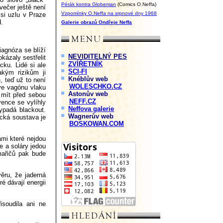
Pérák kontra Globeman
(Comics O.Neffa)
večer ještě není
Vzpomínky O.Neffa na srpnové dny 1968
si uzlu v Praze
d.
Galerie obrazů Ondřeje Neffa
diagnóza se blíží
NEVIDITELNÝ PES
okázaly sestřelit
ZVÍŘETNÍK
cku. Lidé si ale
SCI-FI
akým rizikům ji
Knéblův web
e, teď už to není
WOLESCHKO.CZ
 ve vagónu vlaku
Astonův web
 mít před sebou
NEFF.CZ
vence se vylíhly
Neffova galerie
vypadá blackout.
Wagnerův web
ická soustava je
BOSKOWAN.COM
mi které nejdou
ce a soláry jedou
mařičů pak bude
ěru, že jaderná
ré dávají energii
isoudila ani ne