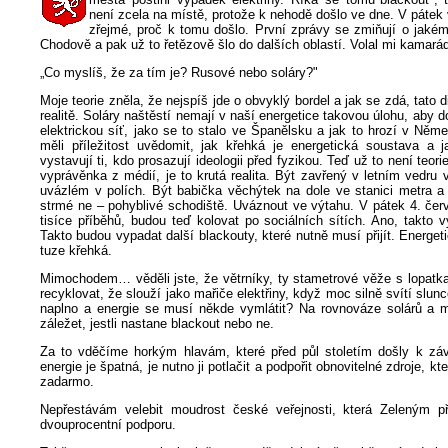
není zcela na místě, protože k nehodě došlo ve dne. V pátek 
zřejmé, proč k tomu došlo. První zprávy se zmiňují o jakém
Chodově a pak už to řetězově šlo do dalších oblastí. Volal mi kamará
„Co myslíš, že za tím je? Rusové nebo soláry?"
Moje teorie zněla, že nejspíš jde o obvyklý bordel a jak se zdá, tato 
realitě. Soláry naštěstí nemají v naší energetice takovou úlohu, aby d
elektrickou síť, jako se to stalo ve Španělsku a jak to hrozí v Něme
měli příležitost uvědomit, jak křehká je energetická soustava a j
vystavují ti, kdo prosazují ideologii před fyzikou. Teď už to není teori
vyprávěnka z médií, je to krutá realita. Být zavřený v letním vedru
uvázlém v polích. Být babička věchýtek na dole ve stanici metra a
strmé ne – pohyblivé schodiště. Uváznout ve výtahu. V pátek 4. čer
tisíce příběhů, budou teď kolovat po sociálních sítích. Ano, takto 
Takto budou vypadat další blackouty, které nutně musí přijít. Energet
tuze křehká.
Mimochodem… věděli jste, že větrníky, ty stametrové věže s lopatka
recyklovat, že slouží jako mařiče elektřiny, když moc silně svítí slun
naplno a energie se musí někde vymlátit? Na rovnováze solárů a 
záležet, jestli nastane blackout nebo ne.
Za to vděčíme horkým hlavám, které před půl stoletím došly k záv
energie je špatná, je nutno ji potlačit a podpořit obnovitelné zdroje, kte
zadarmo.
Nepřestávám velebit moudrost české veřejnosti, která Zeleným př
dvouprocentní podporu.