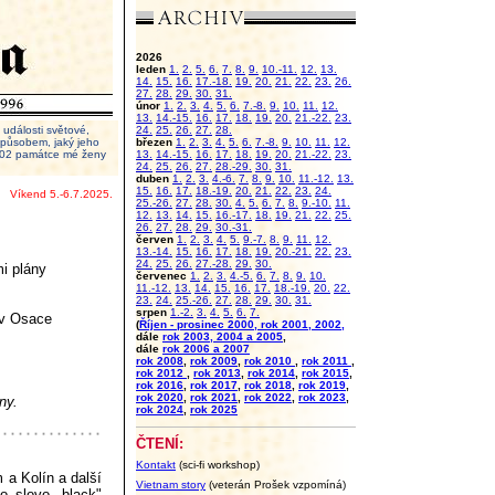
2026
leden
1.
2.
5.
6.
7.
8.
9.
10.-11.
12.
13.
14.
15.
16.
17.-18.
19.
20.
21.
22.
23.
26.
27.
28.
29.
30.
31.
únor
1.
2.
3.
4.
5.
6.
7.-8.
9.
10.
11.
12.
13.
14.-15.
16.
17.
18.
19.
20.
21.-22.
23.
události světové,
24.
25.
26.
27.
28.
 způsobem, jaký jeho
březen
1.
2.
3.
4.
5.
6.
7.-8.
9.
10.
11.
12.
2002 památce mé ženy
13.
14.-15.
16.
17.
18.
19.
20.
21.-22.
23.
24.
25.
26.
27.
28.-29.
30.
31.
duben
1.
2.
3.
4.-6.
7.
8.
9.
10.
11.-12.
13.
15.
16.
17.
18.-19.
20.
21.
22.
23.
24.
Víkend 5.-6.7.2025.
25.-26.
27.
28.
30.
4.
5.
6.
7.
8.
9.-10.
11.
12.
13.
14.
15.
16.-17.
18.
19.
21.
22.
25.
26.
27.
28.
29.
30.-31.
červen
1.
2.
3.
4.
5.
9.-7.
8.
9.
11.
12.
13.-14.
15.
16.
17.
18.
19.
20.-21.
22.
23.
24.
25.
26.
27.-28.
29.
30.
i plány
červenec
1.
2.
3.
4.-5.
6.
7.
8.
9.
10.
11.-12.
13.
14.
15.
16.
17.
18.-19.
20.
22.
23.
24.
25.-26.
27.
28.
29.
30.
31.
srpen
1.-2.
3.
4.
5.
6.
7.
 v Osace
(
Říjen - prosinec 2000, rok 2001, 2002,
dále
rok 2003, 2004 a 2005
,
dále
rok 2006 a 2007
rok 2008
,
rok 2009
,
rok 2010
,
rok 2011
,
rok 2012
,
rok 2013
,
rok 2014
,
rok 2015
,
rok 2016
,
rok 2017
,
rok 2018
,
rok 2019
,
rok 2020
,
rok 2021
,
rok 2022
,
rok 2023
,
ny.
rok 2024
,
rok 2025
ČTENÍ:
Kontakt
(sci-fi workshop)
 a Kolín a další
Vietnam story
(veterán Prošek vzpomíná)
o slovo „black"