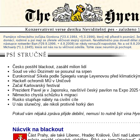
Památce německého ovčáka Gordona (*23.4.1984, +5.3.1996), který mě přivedl k poznání, že 
domácí, rodinné a psí mají ze zřetele věčnosti stejný význam. Neviditelného psa dovedl dělat
nástupce rottweiler Bart (*29.9.1996, + 4.9.2008) se nikdy nenaučil napodobit. No a od 8.8.
Michaely (*1.1.1945), která od nás na tu věčnost odešla. Tohle zase neumím já pochopit.
Česko postihl blackout, zasáhl milion lidí
Soud ve věci Dozimetr se posunul na srpen
Eurokomisař Síkela podle Spiegelu varuje Leyenovou před klimatickým
Hackeři ochromili MÚ v Uničově
Začal Karlovarský festival
Prezident Pavel je v Japonsku, navštívil český pavilon na Expo 2025
Německo chystá schůzku k migraci
Rusko stupňuje nálety na civilní cíle
U nás slunečný, ale nikoli protivně horký den
Pokud vám nějaká zpráva přijde debilní, nemusí to nutně být vina Hye
Nácvik na blackout
Část Prahy, ale také Liberec, Hradec Králové, Ústí nad Labem
města postihl výpadek elektřiny. Říká se tomu"blackout", t