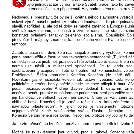
bylo jednadvacáté výročí, a také Svátek práce, jako ho zaved
internacionála jako připomenutí Haymarketského masakru v C
Nedovedu si představit, že by se 1. května někdo slavnostně vystrojil 
oslavit výročí našeho pobytu v kruhu sedmadvaceti. To před jednadv
slavili, například já, ale od té doby se mnohé změnilo a Evropská un
světové oázy rozumu, solidnosti a životní radosti se stal paraziti
konstrukt ovládaný fanatiky zeleného socialismu. Španělský Sol
předvečer 1. máje byl znamení, kam současné vedení EU celé společ
temnoty.
Za této situace není divu, že u nás naopak z temnoty vystoupili kom
partaj starců ožila a častuje nás takovýmito sentencemi: „Ti, kteří n
se nedají nazvat jinak než pravicová hrůzovláda. Je to vláda, která no
normalizuje násilí a militarizaci společnosti. Je to vláda soc
ožebračování pracujících." Toto si troufne říct komunistická voleb
Prokšanová. Šéfka komunistů Kateřina Konečná jde ještě dál.
Novinkami jasně naznačila volební cíl: ústavní většinu. Celá koho
politickém suterénu barvy hnědé a rudé se chce přilepit k hnutí AN
podaří beznázorového Andreje Babiše dotlačit k ústavním změn
nenávidí senát, protože druhá komora parlamentu není pro voliče suter
její kandidáti ve volbách uspějí jen zřídka. Chtějí „si vzít zemi zp
oblíbené heslo. Konečný cíl je „změna režimu" a s tímto záměrem na
návnadou „vlastenectví". V jejich pojetí je vlastenectví totož
nejagresivnější země současného světa, Rusku. „Nebojím se h
Konečná ve zmíněném rozhovoru. Nebojí se, protože prý „co by tu děla
Já to vím přesně, co by dělali, prožíval jsem to prvních 45 let svého ž
Možná že ty zkušenosti jsou důvod, proč si takové Konečné vší