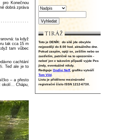
l pro Konečnou
dně dobrá zpráva
varovná: ta když
Toto je DENÍK:
do sítě jde obvykle
ěru tak cca 15 m
nejpozději do 8.00 hod. aktuálního dne.
 když tam vůbec
Pokud zaspím, opiji se, zešílím nebo se
zastřelím, patričně na to upozorním -
neboť jen v takovém případě vyjde Pes
edávno cachtání
jindy, eventuálně nikdy.
i. Teď ale je to
Rediguje
Ondřej Neff
, grafiku vytváří
Tom Vild
.
níčko – a přesto
Listu je přiděleno mezinárodní
 z okolí… Chápu,
registrační číslo ISSN 1212-673X.