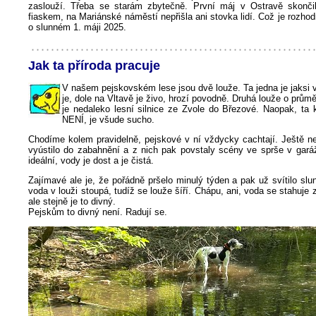
zaslouží. Třeba se starám zbytečně. První máj v Ostravě skonči
fiaskem, na Mariánské náměstí nepřišla ani stovka lidí. Což je rozho
o slunném 1. máji 2025.
Jak ta příroda pracuje
V našem pejskovském lese jsou dvě louže. Ta jedna je jaksi 
je, dole na Vltavě je živo, hrozí povodně. Druhá louže o prům
je nedaleko lesní silnice ze Zvole do Březové. Naopak, ta
NENÍ, je všude sucho.
Chodíme kolem pravidelně, pejskové v ní vždycky cachtají. Ještě n
vyústilo do zabahnění a z nich pak povstaly scény ve sprše v garáž
ideální, vody je dost a je čistá.
Zajímavé ale je, že pořádně pršelo minulý týden a pak už svítilo slu
voda v louži stoupá, tudíž se louže šíří. Chápu, ani, voda se stahuje
ale stejně je to divný.
Pejskům to divný není. Radují se.