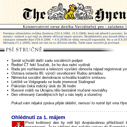
Památce německého ovčáka Gordona (*23.4.1984, +5.3.1996), který mě přivedl k poznání, že 
domácí, rodinné a psí mají ze zřetele věčnosti stejný význam. Neviditelného psa dovedl dělat
nástupce rottweiler Bart (*29.9.1996, + 4.9.2008) se nikdy nenaučil napodobit. No a od 8.8.
Michaely (*1.1.1945), která od nás na tu věčnost odešla. Tohle zase neumím já pochopit.
Senát schválil další sadu sociálních podpor
Ředitel ČT řekl Souček, že ho dva radní vydírali
Rada pro rozhlasové a televizní vysílání obnovila nápad registrovat y
Ostrava oslavila 80. výročí osvobození Rudou armádou
Německá sociální demokracie schválila koaliční smlouvu
Letiště ve Volgogradu se bude jmenovat Stalingrad
Pákistán čeká indický útok do 36 hodin
Rusové vrátili na Ukrajinu tělo bestiálně mučené novinářky
Den věnovaný čarodějnicích byl u nás teplý a slunečný
Pokud vám nějaká zpráva přijde debilní, nemusí to nutně být vina Hye
Ohlédnutí za 1. májem
První květnový den by měl být dvojnásobnou příležitost
pozastavení. Je to jubilejní den našeho vstupu do Evropské u