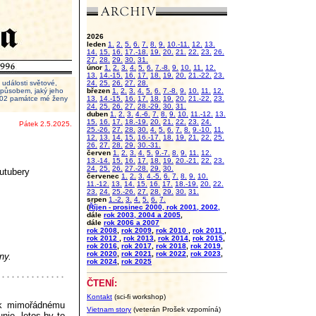
2026
leden
1.
2.
5.
6.
7.
8.
9.
10.-11.
12.
13.
14.
15.
16.
17.-18.
19.
20.
21.
22.
23.
26.
27.
28.
29.
30.
31.
únor
1.
2.
3.
4.
5.
6.
7.-8.
9.
10.
11.
12.
13.
14.-15.
16.
17.
18.
19.
20.
21.-22.
23.
události světové,
24.
25.
26.
27.
28.
 způsobem, jaký jeho
březen
1.
2.
3.
4.
5.
6.
7.-8.
9.
10.
11.
12.
2002 památce mé ženy
13.
14.-15.
16.
17.
18.
19.
20.
21.-22.
23.
24.
25.
26.
27.
28.-29.
30.
31.
duben
1.
2.
3.
4.-6.
7.
8.
9.
10.
11.-12.
13.
15.
16.
17.
18.-19.
20.
21.
22.
23.
24.
Pátek 2.5.2025.
25.-26.
27.
28.
30.
4.
5.
6.
7.
8.
9.-10.
11.
12.
13.
14.
15.
16.-17.
18.
19.
21.
22.
25.
26.
27.
28.
29.
30.-31.
červen
1.
2.
3.
4.
5.
9.-7.
8.
9.
11.
12.
13.-14.
15.
16.
17.
18.
19.
20.-21.
22.
23.
24.
25.
26.
27.-28.
29.
30.
outubery
červenec
1.
2.
3.
4.-5.
6.
7.
8.
9.
10.
11.-12.
13.
14.
15.
16.
17.
18.-19.
20.
22.
23.
24.
25.-26.
27.
28.
29.
30.
31.
srpen
1.-2.
3.
4.
5.
6.
7.
(
Říjen - prosinec 2000, rok 2001, 2002,
dále
rok 2003, 2004 a 2005
,
dále
rok 2006 a 2007
rok 2008
,
rok 2009
,
rok 2010
,
rok 2011
,
rok 2012
,
rok 2013
,
rok 2014
,
rok 2015
,
rok 2016
,
rok 2017
,
rok 2018
,
rok 2019
,
rok 2020
,
rok 2021
,
rok 2022
,
rok 2023
,
ny.
rok 2024
,
rok 2025
ČTENÍ:
Kontakt
(sci-fi workshop)
í k mimořádnému
Vietnam story
(veterán Prošek vzpomíná)
nie, letos by to