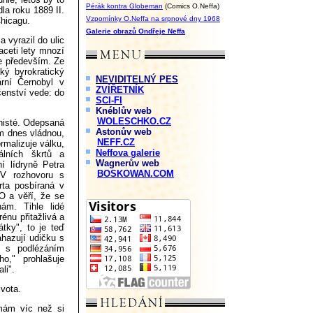
Pérák kontra Globeman
(Comics O.Neffa)
la roku 1889 II.
Vzpomínky O.Neffa na srpnové dny 1968
hicagu.
Galerie obrazů Ondřeje Neffa
a vyrazil do ulic
aceti lety mnozí
ie především. Ze
cký byrokratický
NEVIDITELNÝ PES
ární Černobyl v
ZVÍŘETNÍK
enství vede: do
SCI-FI
Knéblův web
WOLESCHKO.CZ
unisté. Odepsaná
Astonův web
ám dnes vládnou,
NEFF.CZ
rmalizuje válku,
Neffova galerie
iálních škrtů a
Wagnerův web
ní lídryně Petra
BOSKOWAN.COM
 V rozhovoru s
rta posbíraná v
O a věří, že se
ám. Tihle lidé
énu přitažlivá a
átky", to je teď
hazují udičku s
né s podlézáním
o," prohlašuje
li".
ivota.
mám víc než si