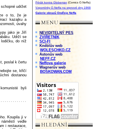
Pérák kontra Globeman
(Comics O.Neffa)
o schopné udržet
Vzpomínky O.Neffa na srpnové dny 1968
Galerie obrazů Ondřeje Neffa
eze o to, že je
rací kazajku a
ozornosti, úvahy
py jako je Jiří
NEVIDITELNÝ PES
tabáku. Udrží se
ZVÍŘETNÍK
 lodičku, do níž
SCI-FI
Knéblův web
WOLESCHKO.CZ
Astonův web
NEFF.CZ
, poslal k čertu
Neffova galerie
Wagnerův web
nebojte se, křičí
BOSKOWAN.COM
ichni dostanou
 komunisté byli
o. Koupila ji v
náměstí vedle
am i restaurace,