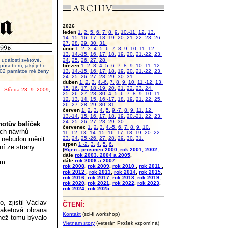
2026
leden
1.
2.
5.
6.
7.
8.
9.
10.-11.
12.
13.
14.
15.
16.
17.-18.
19.
20.
21.
22.
23.
26.
27.
28.
29.
30.
31.
únor
1.
2.
3.
4.
5.
6.
7.-8.
9.
10.
11.
12.
13.
14.-15.
16.
17.
18.
19.
20.
21.-22.
23.
události světové,
24.
25.
26.
27.
28.
 způsobem, jaký jeho
březen
1.
2.
3.
4.
5.
6.
7.-8.
9.
10.
11.
12.
2002 památce mé ženy
13.
14.-15.
16.
17.
18.
19.
20.
21.-22.
23.
24.
25.
26.
27.
28.-29.
30.
31.
duben
1.
2.
3.
4.-6.
7.
8.
9.
10.
11.-12.
13.
15.
16.
17.
18.-19.
20.
21.
22.
23.
24.
Středa 23. 9. 2009
,
25.-26.
27.
28.
30.
4.
5.
6.
7.
8.
9.-10.
11.
12.
13.
14.
15.
16.-17.
18.
19.
21.
22.
25.
26.
27.
28.
29.
30.-31.
červen
1.
2.
3.
4.
5.
9.-7.
8.
9.
11.
12.
13.-14.
15.
16.
17.
18.
19.
20.-21.
22.
23.
24.
25.
26.
27.-28.
29.
30.
notův balíček
červenec
1.
2.
3.
4.-5.
6.
7.
8.
9.
10.
ch návrhů
11.-12.
13.
14.
15.
16.
17.
18.-19.
20.
22.
k nebudou měnit
23.
24.
25.-26.
27.
28.
29.
30.
31.
srpen
1.-2.
3.
4.
5.
6.
ní ze strany
(
Říjen - prosinec 2000, rok 2001, 2002,
dále
rok 2003, 2004 a 2005
,
dále
rok 2006 a 2007
em
rok 2008
,
rok 2009
,
rok 2010
,
rok 2011
,
rok 2012
,
rok 2013
,
rok 2014
,
rok 2015
,
rok 2016
,
rok 2017
,
rok 2018
,
rok 2019
,
rok 2020
,
rok 2021
,
rok 2022
,
rok 2023
,
rok 2024
,
rok 2025
 zjistil Václav
ČTENÍ:
iraketová obrana
Kontakt
(sci-fi workshop)
než tomu bývalo
Vietnam story
(veterán Prošek vzpomíná)