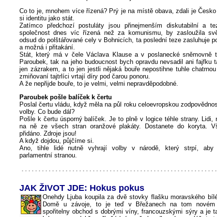
Co to je, mnohem více řízená? Prý je na místě obava, zdali je Česk
si identitu jako stát.
Zatímco předchozí postuláty jsou přinejmenším diskutabilní a t
společnost dnes víc řízená než za komunismu, by zasloužila svě
odsud do polštářované cely v Bohnicích, ta poslední teze zasluhuje p
a možná i přitakání.
Stát, který má v čele Václava Klause a v poslanecké sněmovně ty
Paroubek, tak na jeho budoucnost bych opravdu nevsadil ani fajfku 
jen zázrakem, a to jen jestli nějaká bouře nepostihne tuhle chatrnou
zmiňovaní tajtrlíci vrtají díry pod čarou ponoru.
A že nepřijde bouře, to je velmi, velmi nepravděpodobné.
Paroubek pošle balíček k čertu
Poslal čertu vládu, když měla na půl roku celoevropskou zodpovědnost
volby. Co bude dál?
Pošle k čertu úsporný balíček. Je to plně v logice téhle strany. Lidi, 
na ně ze všech stran oranžové plakáty. Dostanete do koryta. Vš
přidáno. Zdroje jsou!
A když dojdou, půjčíme si.
Ano, tihle lidé nutně vyhrají volby v národě, který strpí, aby
parlamentní stranou.
JAK ŽIVOT JDE: Hokus pokus
Onehdy Ljuba koupila za dvě stovky flašku moravského bíléh
Domě u závoje, to je teď v Břežanech na tom novém 
spořitelny obchod s dobrými víny, francouzskými sýry a je t