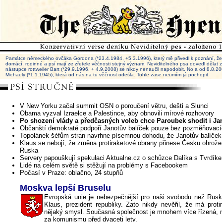
Památce německého ovčáka Gordona (*23.4.1984, +5.3.1996), který mě přivedl k poznání, že 
domácí, rodinné a psí mají ze zřetele věčnosti stejný význam. Neviditelného psa dovedl dělat
nástupce rottweiler Bart (*29.9.1996, + 4.9.2008) se nikdy nenaučil napodobit. No a od 8.8.
Michaely (*1.1.1945), která od nás na tu věčnost odešla. Tohle zase neumím já pochopit.
V New Yorku začal summit OSN o poroučení větru, dešti a Slunci
Obama vyzval Izraelce a Palestince, aby obnovili mírové rozhovory
Po shození vlády a předčasných voleb chce Paroubek shodit i Ja
Občanští demokraté podpoří Janotův balíček pouze bez pozměňovací
Topolánek šéfům stran navrhne písemnou dohodu, že Janotův balíče
Klaus se nebojí, že změna protiraketové obrany přinese Česku ohrože
Ruska
Servery papouškují spekulaci Aktualne.cz o schůzce Dalíka s Tvrdík
Lidé na celém světě si stěžují na problémy s Facebookem
Počasí v Praze: oblačno, 24 stupňů
Moskva lepší Bruselu
Evropská unie je nebezpečnější pro naši svobodu než Rusko,
Klaus, prezident republiky. Zato nikdy nevěřil, že má prot
nějaký smysl. Současná společnost je mnohem více řízená, 
za komunismu před dvaceti lety.