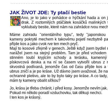
JAK ŽIVOT JDE: Ty ptačí bestie
Ano, je to jako v pohádce o hýčkání hada a on 
drak. Z roztomilých ptáčátek kosáčků malinkých 
vyklubaly bestie, které nám na zahrádce rvou mech
Máme zahradu "orientálního typu", tedy "japonskou i
kameny pokryté mechem k takovému pojetí nezbytně pat
přijde kos a jako cvok rve ten mech pryč.
Mají to kosové zřejmě v genech. Ještě když jsem bydlel
narážel jsem na stejný problém. Tam je před vchodem
stinném loubí kryjícím schody a terásku, kamenný
pískovcová deska a na ní se časem vytvořil ubrus z 
skvostná podívaná, jenomže čas od času přijde kos a
ubrus zničí a je po kráse. Už dávno jsem uvažoval, že n
ochranné pletivo, ale to by bylo taky po kráse. A co tady
mám ty kameny obalit síťkou?
Jo, krásu je třeba chránit, i před kosy. Jenomže nevím jak.
Pokud mi někdo poradí vzduchovku, tak děkuji nechci.
I ten kos je krásný.