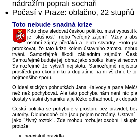
nádražím poprali sochaři
Počasí v Praze: oblačno, 22 stupňů
Toto nebude snadná krize
Kdo chce sledovat českou politiku, musí vypustit k
je "slušnost", nebo "veřejný zájem". Vždy a ab
osobní zájmy předáků a jejich skvadry. Proto js
prorokovat, že tato krize kolem ústavního zmatku nebu
trvání. Samozřejmě škodí základním zájmům České
Samozřejmě buduje její obraz jako spolku, který si nedov
Samozřejmě že vytváří nejistotu. Samozřejmě nejistota
prostředí pro ekonomiku a doplatíme na ni všichni. O 
nejmenšího sporu.
O idealistických pohnutkách Jana Kalvody a pana Melčá
než než pochybovat. Ale tato pochyba nám není nic pla
dostaly vlastní dynamiku a je těžko odhadnout, jak dopad
Česká politika se pohybuje v prostoru bez pravidel, bez
autority. Dlouhodobé cíle jsou pojem neznámý. Ústavní 
jako "živný roztok". Zde mohou rozbujet osobní i skup
protože:
neexistují pravidla