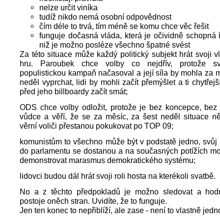
nelze určit viníka
tudíž nikdo nemá osobní odpovědnost
čím déle to trvá, tím méně se komu chce věc řešit
funguje dočasná vláda, která je očividně schopná ří
niž je možno posléze všechno špatné svést
Za této situace může každý politický subjekt hrát svoji v
hru. Paroubek chce volby co nejdřív, protože svo
populistickou kampaň načasoval a její síla by mohla za m
neděl vyprchat, lidi by mohli začít přemýšlet a ti chytřej
před jeho billboardy začít smát;
ODS chce volby odložit, protože je bez koncepce, bez
vůdce a věří, že se za měsíc, za šest neděl situace ně
věrní voliči přestanou pokukovat po TOP 09;
komunistům to všechno může být v podstatě jedno, svůj ši
do parlamentu se dostanou a na současných potížích m
demonstrovat marasmus demokratického systému;
lidovci budou dál hrát svoji roli hosta na kterékoli svatbě.
No a z těchto předpokladů je možno sledovat a hodno
postoje oněch stran. Uvidíte, že to funguje.
Jen ten konec to nepřiblíží, ale zase - není to vlastně jed