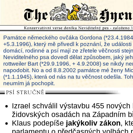
Památce německého ovčáka Gordona (*23.4.1984
+5.3.1996), který mě přivedl k poznání, že události
domácí, rodinné a psí mají ze zřetele věčnosti ste
Neviditelného psa dovedl dělat způsobem, jaký je
rottweiler Bart (*29.9.1996, + 4.9.2008) se nikdy ne
napodobit. No a od 8.8.2002 památce mé ženy Mi
(*1.1.1945), která od nás na tu věčnost odešla. To
neumím já pochopit.
Izrael schválil výstavbu 455 nových 
židovských osadách na Západním b
Klaus podepíše
jakýkoliv zákon
, kt
parlamentu o předčasných volbách p