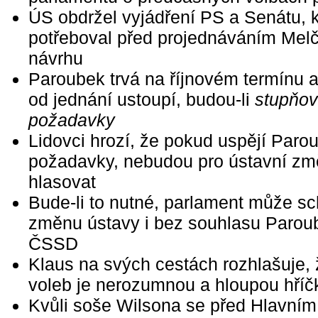
ÚS obdržel vyjádření PS a Senátu, k
potřeboval před projednáváním Mel
návrhu
Paroubek trvá na říjnovém termínu a
od jednání ustoupí, budou-li
stupňo
požadavky
Lidovci hrozí, že pokud uspějí Paro
požadavky, nebudou pro ústavní z
hlasovat
Bude-li to nutné, parlament může sc
změnu ústavy i bez souhlasu Parou
ČSSD
Klaus na svých cestách rozhlašuje,
voleb je nerozumnou a hloupou hříč
Kvůli soše Wilsona se před Hlavním