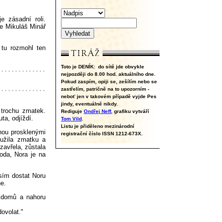
e zásadní roli.
de Mikuláš Minář
 tu rozmohl ten
Toto je DENÍK:
do sítě jde obvykle
nejpozději do 8.00 hod. aktuálního dne.
Pokud zaspím, opiji se, zešílím nebo se
zastřelím, patričně na to upozorním -
neboť jen v takovém případě vyjde Pes
jindy, eventuálně nikdy.
 trochu zmatek.
Rediguje
Ondřej Neff
, grafiku vytváří
a, odjíždí.
Tom Vild
.
Listu je přiděleno mezinárodní
dnou prosklenými
registrační číslo ISSN 1212-673X.
yužila zmatku a
zavřela, zůstala
hoda, Nora je na
sím dostat Noru
ne.
u domů a nahoru
ovolat."