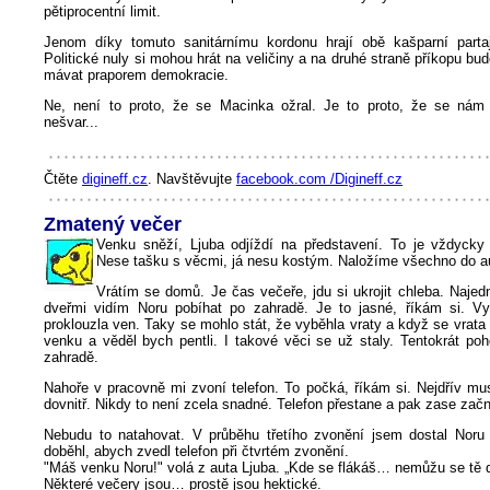
pětiprocentní limit.
Jenom díky tomuto sanitárnímu kordonu hrají obě kašparní partaj
Politické nuly si mohou hrát na veličiny a na druhé straně příkopu bu
mávat praporem demokracie.
Ne, není to proto, že se Macinka ožral. Je to proto, že se nám
nešvar...
Čtěte
digineff.cz
. Navštěvujte
facebook.com /Digineff.cz
Zmatený večer
Venku sněží, Ljuba odjíždí na představení. To je vždycky
Nese tašku s věcmi, já nesu kostým. Naložíme všechno do aut
Vrátím se domů. Je čas večeře, jdu si ukrojit chleba. Naje
dveřmi vidím Noru pobíhat po zahradě. Je to jasné, říkám si. V
proklouzla ven. Taky se mohlo stát, že vyběhla vraty a když se vrata 
venku a věděl bych pentli. I takové věci se už staly. Tentokrát po
zahradě.
Nahoře v pracovně mi zvoní telefon. To počká, říkám si. Nejdřív mu
dovnitř. Nikdy to není zcela snadné. Telefon přestane a pak zase zač
Nebudu to natahovat. V průběhu třetího zvonění jsem dostal Nor
doběhl, abych zvedl telefon při čtvrtém zvonění.
"Máš venku Noru!" volá z auta Ljuba. „Kde se flákáš… nemůžu se tě d
Některé večery jsou… prostě jsou hektické.