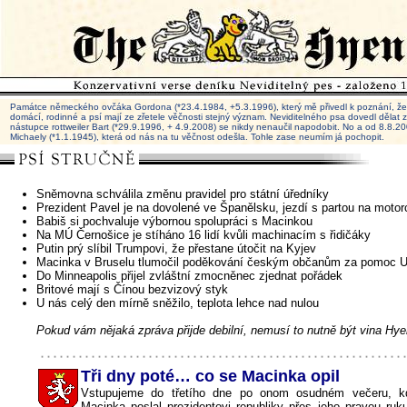
Památce německého ovčáka Gordona (*23.4.1984, +5.3.1996), který mě přivedl k poznání, že 
domácí, rodinné a psí mají ze zřetele věčnosti stejný význam. Neviditelného psa dovedl dělat
nástupce rottweiler Bart (*29.9.1996, + 4.9.2008) se nikdy nenaučil napodobit. No a od 8.8.
Michaely (*1.1.1945), která od nás na tu věčnost odešla. Tohle zase neumím já pochopit.
Sněmovna schválila změnu pravidel pro státní úředníky
Prezident Pavel je na dovolené ve Španělsku, jezdí s partou na motor
Babiš si pochvaluje výbornou spolupráci s Macinkou
Na MÚ Černošice je stíháno 16 lidí kvůli machinacím s řidičáky
Putin prý slíbil Trumpovi, že přestane útočit na Kyjev
Macinka v Bruselu tlumočil poděkování českým občanům za pomoc U
Do Minneapolis přijel zvláštní zmocněnec zjednat pořádek
Britové mají s Čínou bezvizový styk
U nás celý den mírně sněžilo, teplota lehce nad nulou
Pokud vám nějaká zpráva přijde debilní, nemusí to nutně být vina Hye
Tři dny poté… co se Macinka opil
Vstupujeme do třetího dne po onom osudném večeru, kd
Macinka poslal prezidentovi republiky přes jeho pravou ruk