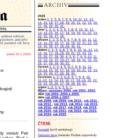
2026
leden
1.
2.
5.
6.
7.
8.
9.
10.-11.
12.
13.
14.
15.
16.
17.-18.
19.
20.
21.
22.
23.
26.
27.
28.
29.
30.
31.
únor
1.
2.
3.
4.
5.
6.
7.-8.
9.
10.
11.
12.
13.
14.-15.
16.
17.
18.
19.
20.
21.-22.
23.
události světové,
24.
25.
26.
27.
28.
 způsobem, jaký jeho
březen
1.
2.
3.
4.
5.
6.
7.-8.
9.
10.
11.
12.
2002 památce mé ženy
13.
14.-15.
16.
17.
18.
19.
20.
21.-22.
23.
24.
25.
26.
27.
28.-29.
30.
31.
duben
1.
2.
3.
4.-6.
7.
8.
9.
10.
11.-12.
13.
15.
16.
17.
18.-19.
20.
21.
22.
23.
24.
pátek 30.1.2026.
25.-26.
27.
28.
30.
4.
5.
6.
7.
8.
9.-10.
11.
12.
13.
14.
15.
16.-17.
18.
19.
21.
22.
25.
26.
27.
28.
29.
30.-31.
červen
1.
2.
3.
4.
5.
9.-7.
8.
9.
11.
12.
ce
13.-14.
15.
16.
17.
18.
19.
20.-21.
22.
23.
24.
25.
26.
27.-28.
29.
30.
červenec
1.
2.
3.
4.-5.
6.
7.
8.
9.
10.
11.-12.
13.
14.
15.
16.
17.
18.-19.
20.
22.
23.
24.
25.-26.
27.
28.
29.
30.
31.
srpen
1.-2.
3.
4.
5.
6.
7.
krajině
(
Říjen - prosinec 2000, rok 2001, 2002,
dále
rok 2003, 2004 a 2005
,
dále
rok 2006 a 2007
rok 2008
,
rok 2009
,
rok 2010
,
rok 2011
,
rok 2012
,
rok 2013
,
rok 2014
,
rok 2015
,
rok 2016
,
rok 2017
,
rok 2018
,
rok 2019
,
rok 2020
,
rok 2021
,
rok 2022
,
rok 2023
,
ny.
rok 2024
,
rok 2025
ČTENÍ:
Kontakt
(sci-fi workshop)
y ministr Petr
Vietnam story
(veterán Prošek vzpomíná)
u vzkaz. Psal v