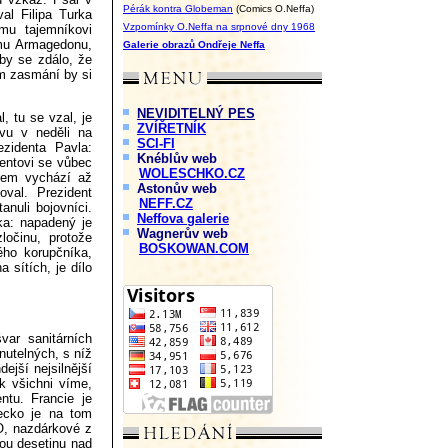
Pérák kontra Globeman
(Comics O.Neffa)
l Filipa Turka
Vzpomínky O.Neffa na srpnové dny 1968
mu tajemníkovi
ému Armagedonu,
Galerie obrazů Ondřeje Neffa
 by se zdálo, že
ém zasmání by si
NEVIDITELNÝ PES
, tu se vzal, je
ZVÍŘETNÍK
vu v neděli na
SCI-FI
ezidenta Pavla:
Knéblův web
dentovi se vůbec
WOLESCHKO.CZ
šem vychází až
Astonův web
val. Prezident
NEFF.CZ
anuli bojovníci.
Neffova galerie
ka: napadený je
Wagnerův web
ločinu, protože
BOSKOWAN.COM
ého korupčníka,
 sítích, je dílo
ar sanitárních
nutelných, s níž
ejší nejsilnější
k všichni víme,
ntu. Francie je
mecko je na tom
O, nazdárkové z
ou desetinu nad