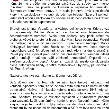
něm, že mu s vědomím premiéra dává čas do středy, aby jmenova
ministrem, jinak že pojede do Bruselu a napráská ho generální
Ruttemu za porušování ústavy a to bude jen první krok k politick
který – cituji doslova – vstoupí do dějin politologie. Na první pohled
jeden idiot oroduje idiotským způsobem za druhého idiota a po krátk
celá věc zasloužila zapomenout.
Skutečnost je jiná. Vypadá to na vážnou politickou bitvu. Kde se vzal
tu zapomenutý Mikuláš Minář a chce obnovit svoji letenskou slá
Staroměstském náměstí. Svolal tam občany, aby přišli bránit pr
proboha, vždyť je to stejná blbost, jako Macinkova esemeska. Prezi
nic neděje, nikdo a nic mu nehrozí. S premiérem Andrejem Babi
překvapivě korektně, sám Babiš se od Macinkova úletu distanco
nepotřebuje páně Minářovu hrdinskou hruď. Ale i na druhé straně st
Pavel prý vše vyvolal jako výkop pro prezidentskou kampaň (klasi
viník), omílají s vážnou tváří věhlasní komentátoři. Dopustil se z
zveřejnil „soukromý dopis". Odjel si užívat do rezidence ukrajinsk
člena Zelenského bandy, a fotka motorkářské ubytovny, již vystavil na
AI. Prostě, vřava.
Naprosto nesmyslná, nikomu a ničemu nesvědčící.
Svůj důvod ale má. Rozmohl se nám tady takový nešvar… nešv
kordonů. Spočívá v tom, že se nějaká entita prohlásí za kastu nedotk
se nejedná. Nešvar má hluboké kořeny, u nás do roku 1945, kdy tehd
agrární strana byla vyloučená z politického života a vedlo to… vša
kam. Sanitární kordon je oficiálně vyhlášen v Evropském parlame
paralyzovaná kvůli sanitárnímu kordonu proti Národní frontě, Ně
stejně, za plotem je AfD. Kdyby nebylo sanitárního kordonu vůči AN
Motoristů by se nedostali do parlamentu a SPD by byla ráda za každ