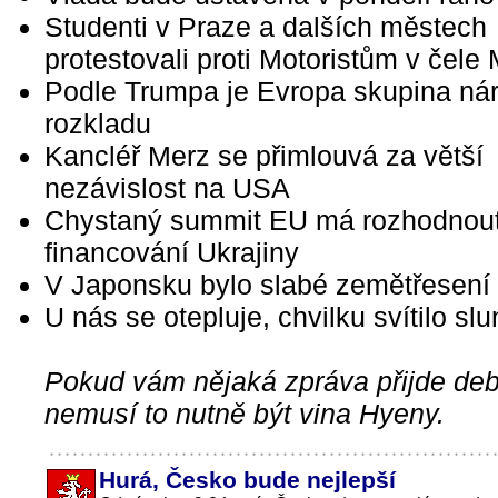
Studenti v Praze a dalších městech
protestovali proti Motoristům v čele
Podle Trumpa je Evropa skupina ná
rozkladu
Kancléř Merz se přimlouvá za větší
nezávislost na USA
Chystaný summit EU má rozhodnout
financování Ukrajiny
V Japonsku bylo slabé zemětřesení
U nás se otepluje, chvilku svítilo sl
Pokud vám nějaká zpráva přijde debi
nemusí to nutně být vina Hyeny.
Hurá, Česko bude nejlepší