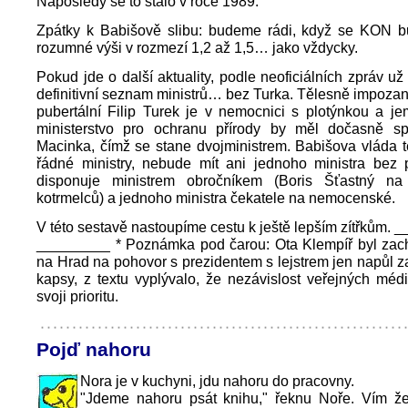
Naposledy se to stalo v roce 1989.
Zpátky k Babišově slibu: budeme rádi, když se KON b
rozumné výši v rozmezí 1,2 až 1,5… jako vždycky.
Pokud jde o další aktuality, podle neoficiálních zpráv už
definitivní seznam ministrů… bez Turka. Tělesně impozan
pubertální Filip Turek je v nemocnici s plotýnkou a j
ministerstvo pro ochranu přírody by měl dočasně sp
Macinka, čímž se stane dvojministrem. Babišova vláda 
řádné ministry, nebude mít ani jednoho ministra bez p
disponuje ministrem obročníkem (Boris Šťastný na 
kotrmelců) a jednoho ministra čekatele na nemocenské.
V této sestavě nastoupíme cestu k ještě lepším zítřkům. 
_________ * Poznámka pod čarou: Ota Klempíř byl zac
na Hrad na pohovor s prezidentem s lejstrem jen napůl 
kapsy, z textu vyplývalo, že nezávislost veřejných méd
svoji prioritu.
Pojď nahoru
Nora je v kuchyni, jdu nahoru do pracovny.
"Jdeme nahoru psát knihu," řeknu Noře. Vím že 