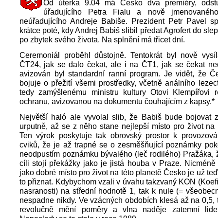
Od úterka 9.04 má Česko dva premiéry, odstu
úřadujícího Petra Fialu a nově jmenovanéh
neúřadujícího Andreje Babiše. Prezident Petr Pavel spln
krátce poté, kdy Andrej Babiš slíbil předat Agrofert do sl
po zbytek svého života. Na splnění má třicet dní.
Ceremoniál proběhl důstojně. Tentokrát byl nově vysí
ČT24, jak se dalo čekat, ale i na ČT1, jak se čekat ne
avizován byl standardní ranní program. Je vidět, že Č
bojuje o přežití všemi prostředky, včetně análního lezec
tedy zamýšlenému ministru kultury Otovi Klempířovi re
ochranu, avizovanou na dokumentu čouhajícím z kapsy.*
Největší haló ale vyvolal slib, že Babiš bude bojovat
urputně, až se z něho stane nejlepší místo pro život na 
Ten výrok poskytuje tak obrovský prostor k provozován
cviků, že je až trapné se o zesměšňující poznámky pok
neodpustím poznámku bývalého (leč rodilého) Pražáka, 
cíli stojí překážky jako je jistá houba v Praze. Nicméně
jako dobré místo pro život na této planetě Česko je už teď
to přiznat. Kdybychom vzali v úvahu takzvaný KON (Koef
nasranosti) na střední hodnotě 1, tak k nule (= všeobec
nespadne nikdy. Ve vzácných obdobích klesá až na 0,5, t
revolučně mění poměry a vlna naděje zatemní lide