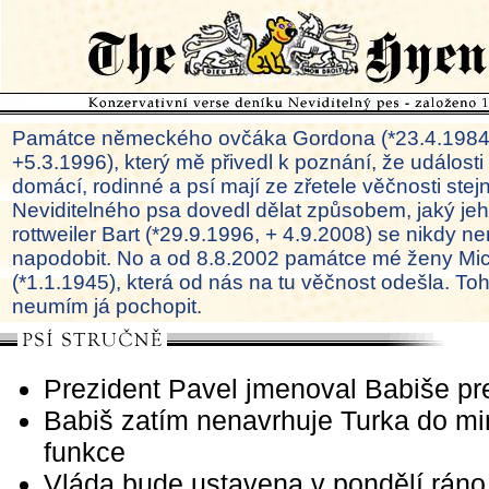
Památce německého ovčáka Gordona (*23.4.1984
+5.3.1996), který mě přivedl k poznání, že události
domácí, rodinné a psí mají ze zřetele věčnosti ste
Neviditelného psa dovedl dělat způsobem, jaký je
rottweiler Bart (*29.9.1996, + 4.9.2008) se nikdy ne
napodobit. No a od 8.8.2002 památce mé ženy Mi
(*1.1.1945), která od nás na tu věčnost odešla. To
neumím já pochopit.
Prezident Pavel jmenoval Babiše p
Babiš zatím nenavrhuje Turka do mi
funkce
Vláda bude ustavena v pondělí ráno