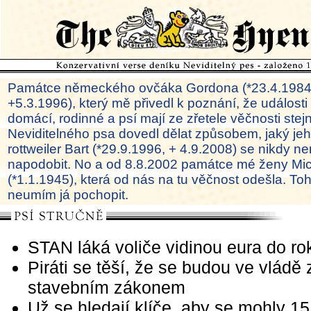
Památce německého ovčáka Gordona (*23.4.1984
+5.3.1996), který mě přivedl k poznání, že události
domácí, rodinné a psí mají ze zřetele věčnosti ste
Neviditelného psa dovedl dělat způsobem, jaký je
rottweiler Bart (*29.9.1996, + 4.9.2008) se nikdy ne
napodobit. No a od 8.8.2002 památce mé ženy Mi
(*1.1.1945), která od nás na tu věčnost odešla. To
neumím já pochopit.
STAN láká voliče vidinou eura do r
Piráti se těší, že se budou ve vládě
stavebním zákonem
Už se hledají klíče, aby se mohly 15.