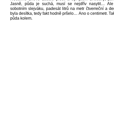
Jasně, půda je suchá, musí se nejdřív nasytit… Al
sobotním slejváku, padesát litrů na metr čtverreční a de
byla desítka, tedy fakt hodně pršelo… Ano o centimetr. Tak
půda kolem.