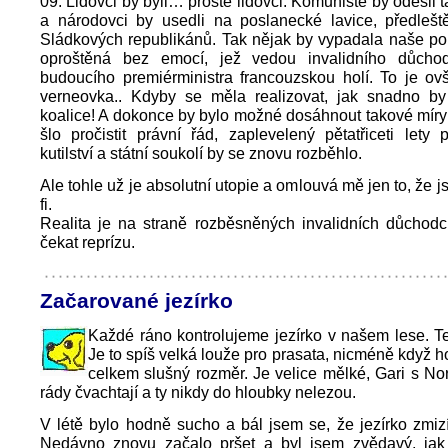
09. Lidovci by byli… prostě lidovci. Komunisté by odešli 
a národovci by usedli na poslanecké lavice, předlešt
Sládkových republikánů. Tak nějak by vypadala naše pol
oproštěná bez emocí, jež vedou invalidního důcho
budoucího premiérministra francouzskou holí. To je o
verneovka.. Kdyby se měla realizovat, jak snadno by
koalice! A dokonce by bylo možné dosáhnout takové míry
šlo pročistit právní řád, zaplevelený pětatřiceti lety
kutilství a státní soukolí by se znovu rozběhlo.
Ale tohle už je absolutní utopie a omlouvá mě jen to, že j
fi.
Realita je na straně rozběsněných invalidních důcho
čekat reprízu.
Začarované jezírko
Každé ráno kontrolujeme jezírko v našem lese. T
Je to spíš velká louže pro prasata, nicméně když h
celkem slušný rozměr. Je velice mělké, Gari s N
rády čvachtají a ty nikdy do hloubky nelezou.
V létě bylo hodně sucho a bál jsem se, že jezírko zmiz
Nedávno znovu začalo pršet a byl jsem zvědavý, jak 