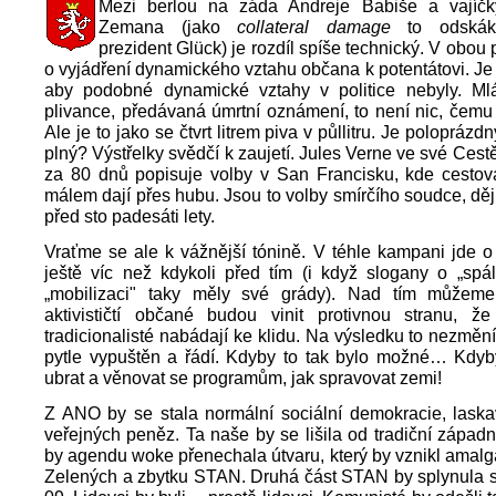
Mezi berlou na záda Andreje Babiše a vajíč
Zemana (jako
collateral damage
to odskák
prezident Glück) je rozdíl spíše technický. V obou
o vyjádření dynamického vztahu občana k potentátovi. Je t
aby podobné dynamické vztahy v politice nebyly. Mlá
plivance, předávaná úmrtní oznámení, to není nic, čemu 
Ale je to jako se čtvrt litrem piva v půllitru. Je polopráz
plný? Výstřelky svědčí k zaujetí. Jules Verne ve své Cest
za 80 dnů popisuje volby v San Francisku, kde cestova
málem dají přes hubu. Jsou to volby smírčího soudce, dě
před sto padesáti lety.
Vraťme se ale k vážnější tónině. V téhle kampani jde 
ještě víc než kdykoli před tím (i když slogany o „spá
„mobilizaci" taky měly své grády). Nad tím můžeme
aktivističtí občané budou vinit protivnou stranu, že 
tradicionalisté nabádají ke klidu. Na výsledku to nezmění 
pytle vypuštěn a řádí. Kdyby to tak bylo možné… Kdy
ubrat a věnovat se programům, jak spravovat zemi!
Z ANO by se stala normální sociální demokracie, laskav
veřejných peněz. Ta naše by se lišila od tradiční západ
by agendu woke přenechala útvaru, který by vznikl amal
Zelených a zbytku STAN. Druhá část STAN by splynula