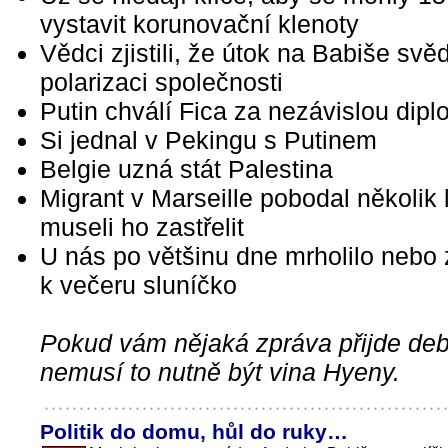
vystavit korunovační klenoty
Vědci zjistili, že útok na Babiše svě
polarizaci společnosti
Putin chválí Fica za nezávislou dipl
Si jednal v Pekingu s Putinem
Belgie uzná stát Palestina
Migrant v Marseille pobodal několik l
museli ho zastřelit
U nás po většinu dne mrholilo nebo
k večeru sluníčko
Pokud vám nějaká zpráva přijde debi
nemusí to nutně být vina Hyeny.
Politik do domu, hůl do ruky…