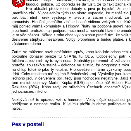
budoucí politice. Už dopředu se dá tušit, že to fakt žádná k
Pro aktuální předvolební debaty u piva je typické, že se l
„menšího zla". V posledním týdnu to skoro vypadalo, že menší zlo j
pak bác, idiot Turek vystoupí v televizi a začne mudrovat, že 
komunisty. Hledání „menšího zla" je hnané vidinou velkých zel. Každ
můj pohled vnímá komunisty a Hřibovy Piráty na podobné úrovni nepří
jsou horší, protože mají podporu mezi mnoha novinářů hlavního proud
je to věc názoru. Někdo z toho chce vyklouznout prostě tím, že volit 
děsivému striptýzu nezabrání. Volby proběhnou a budou platné, i 
zůstaneme doma.
Zatím se můžeme bavit pročítáním zpráv, koho kdo kde odposlechl 
pokoutně donášel peníze tu STANu, tu ODS. Odposlechy patří k
folkloru a bez nich by tu byla nuda. Statistiky preferencí už zábavnos
protože jsou takřka stejné – dokonce se zjistilo, že prognózy z roku
na chlup totožné jako ty letošní. Pro osvěžení máme výzkumy popul
lídrů. Coby rezidenta mě zajímá Středočeský kraj. Výsledky jsou kom
jednoho jsou v červeném poli, tedy jsou hodnoceni negativně. Jakž t
tom ministr dopravy Martin Kupka (ODS) a o něco hůř Robert Pla
Rakušan (26%). Koho tedy ve středních Čechách chceme? Výzk
jednoznačně: nikoho.
Nezbývá než to opravdu vzít s humorem. Volby nějak dopadnou, pov
přežijeme a nastane realita. K jejímu přežití budeme potřebovat 
nálož.
Pes v posteli