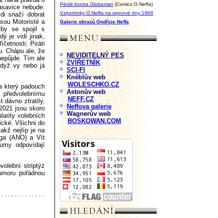
Pérák kontra Globeman
(Comics O.Neffa)
rasavice nebude.
Vzpomínky O.Neffa na srpnové dny 1968
idi snaží dobrat
sou Motoristé a
Galerie obrazů Ondřeje Neffa
by se spojil s
ý je vidí jinak,
četnosti; Piráti
u. Chápu ale, že
NEVIDITELNÝ PES
nepůjde. Tím ale
ZVÍŘETNÍK
když vy nebo já
SCI-FI
Knéblův web
WOLESCHKO.CZ
a který padouch
Astonův web
 předvolebnímu
NEFF.CZ
t dávno ztratily,
Neffova galerie
 2021 jsou skoro
Wagnerův web
arity volebních
BOSKOWAN.COM
ické. Všichni do
akž nejlíp je na
ga (ANO) a Vít
umy odpovídají
olební striptýz
humoru pořádnou