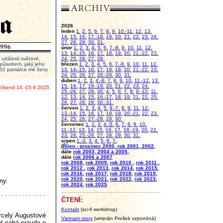
2026
leden
1.
2.
5.
6.
7.
8.
9.
10.-11.
12.
13.
14.
15.
16.
17.-18.
19.
20.
21.
22.
23.
26.
27.
28.
29.
30.
31.
únor
1.
2.
3.
4.
5.
6.
7.-8.
9.
10.
11.
12.
13.
14.-15.
16.
17.
18.
19.
20.
21.-22.
23.
události světové,
24.
25.
26.
27.
28.
 způsobem, jaký jeho
březen
1.
2.
3.
4.
5.
6.
7.-8.
9.
10.
11.
12.
2002 památce mé ženy
13.
14.-15.
16.
17.
18.
19.
20.
21.-22.
23.
24.
25.
26.
27.
28.-29.
30.
31.
duben
1.
2.
3.
4.-6.
7.
8.
9.
10.
11.-12.
13.
15.
16.
17.
18.-19.
20.
21.
22.
23.
24.
Víkend 14.-15.9.2025.
25.-26.
27.
28.
30.
4.
5.
6.
7.
8.
9.-10.
11.
12.
13.
14.
15.
16.-17.
18.
19.
21.
22.
25.
26.
27.
28.
29.
30.-31.
červen
1.
2.
3.
4.
5.
9.-7.
8.
9.
11.
12.
13.-14.
15.
16.
17.
18.
19.
20.-21.
22.
23.
24.
25.
26.
27.-28.
29.
30.
červenec
1.
2.
3.
4.-5.
6.
7.
8.
9.
10.
11.-12.
13.
14.
15.
16.
17.
18.-19.
20.
22.
23.
24.
25.-26.
27.
28.
29.
30.
31.
srpen
1.-2.
3.
4.
5.
6.
7.
(
Říjen - prosinec 2000, rok 2001, 2002,
dále
rok 2003, 2004 a 2005
,
dále
rok 2006 a 2007
rok 2008
,
rok 2009
,
rok 2010
,
rok 2011
,
rok 2012
,
rok 2013
,
rok 2014
,
rok 2015
,
rok 2016
,
rok 2017
,
rok 2018
,
rok 2019
,
rok 2020
,
rok 2021
,
rok 2022
,
rok 2023
,
ny.
rok 2024
,
rok 2025
ČTENÍ:
Kontakt
(sci-fi workshop)
arcely Augustové
Vietnam story
(veterán Prošek vzpomíná)
at nahá pravda o