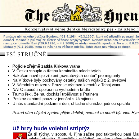
Památce německého ovčáka Gordona (*23.4.1984, +5.3.1996), který mě přivedl k poznání, že 
domácí, rodinné a psí mají ze zřetele věčnosti stejný význam. Neviditelného psa dovedl dělat
nástupce rottweiler Bart (*29.9.1996, + 4.9.2008) se nikdy nenaučil napodobit. No a od 8.8.
Michaely (*1.1.1945), která od nás na tu věčnost odešla. Tohle zase neumím já pochopit.
Policie zřejmě zatkla Kirkova vraha
V Česku stoupla o třetinu kriminalita mladistvých
Rakušan navrhuje zřízení „návratových center" pro migranty
Na Vítkově byly pochovány ostatky našich vojáků z 2. světové
V Národním muzeu v Praze je výstava klenotů z Tchaj-wanu
NATO spouští operaci na východním křídle
Trump řekl, že mu dochází trpělivost s Putinem
Peskov oznámil pauzu v jednání s Ukrajinou
U nás standardní podzimní den, chladné sluníčko, jednou sprchlo
Pokud vám nějaká zpráva přijde debilní, nemusí to nutně být vina Hye
Už brzy bude volební striptýz
Za tři týdny, v sobotu 4. října začne pod taktovkou paní M
volební striptýz. Pomaličku, dráždivě, se nám začne odhalov