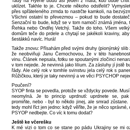
Tady na Hyeně budu asi jeden z mála, kdo bude chtít r
uklízet. Takhle to je. Chcete někoho odstřelit? Vymyslet
přes spřáteleného zrmda to nastrčte kamkoli, na bezvýz
Všichni ostatní to převezmou – pokud to bude dostateč
Senzační to bude, když se v tom namočí známá jména, t
Řehka nebo Ondřej Vetchý. Takže do toho. Všem velk
domům teče do prdele a chytají se jakékoli kraviny, aby
šestákků navíc. Hurá!
Takže znovu: Přísahám před svými druhy (pionýrský slib 
že neobviňuji Janu Černochovou, že v této hanebnos
vinu. Článek nepsala, fotku se spoutanými zločinci nenara
v tom nejede. Je nevinná jako lilium. Za zásluhy jí jistě
řády. Ale celý rok v tomhle svinstvu jela celý rok s pa
Růžičkou, který je taky nevinný a ve věci PSYCHOP neje
Poučení?
SYOP finta se povedla, protože se vždycky povede. Musí 
neomylná. Je to princip uprdnutí: uprdnete se, pak
promiňte, nebo - byl to někdo jinej, ale smrad zůstane
tedy mohl říct jen jedno: když věříte, že je něco správné, 
PSYOP nedbejte. Co víc k tomu dodat?
Ještě ke včerešku
K mé vizi o tom co se stane po pádu Ukrajiny se mi oz