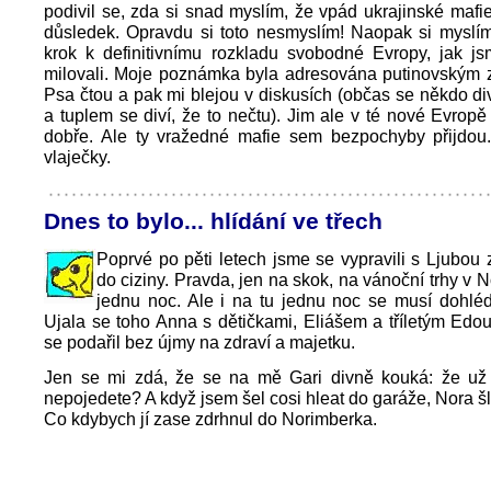
podivil se, zda si snad myslím, že vpád ukrajinské mafi
důsledek. Opravdu si toto nesmyslím! Naopak si myslím
krok k definitivnímu rozkladu svobodné Evropy, jak js
milovali. Moje poznámka byla adresována putinovským z
Psa čtou a pak mi blejou v diskusích (občas se někdo diví
a tuplem se diví, že to nečtu). Jim ale v té nové Evro
dobře. Ale ty vražedné mafie sem bezpochyby přijdou. 
vlaječky.
Dnes to bylo... hlídání ve třech
Poprvé po pěti letech jsme se vypravili s Ljubou 
do ciziny. Pravda, jen na skok, na vánoční trhy v 
jednu noc. Ale i na tu jednu noc se musí dohlé
Ujala se toho Anna s dětičkami, Eliášem a tříletým Edo
se podařil bez újmy na zdraví a majetku.
Jen se mi zdá, že se na mě Gari divně kouká: že už
nepojedete? A když jsem šel cosi hleat do garáže, Nora š
Co kdybych jí zase zdrhnul do Norimberka.