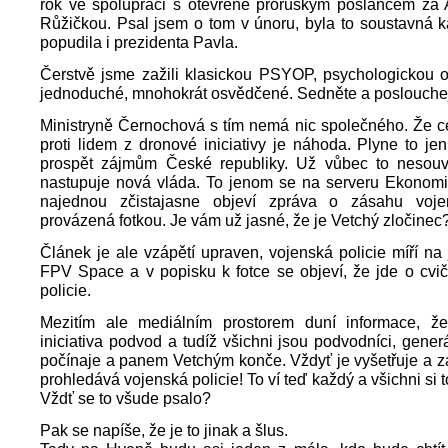
rok ve spolupráci s otevřeně proruským poslancem z
Růžičkou. Psal jsem o tom v únoru, byla to soustavná 
popudila i prezidenta Pavla.
Čerstvě jsme zažili klasickou PSYOP, psychologickou o
jednoduché, mnohokrát osvědčené. Sedněte a poslouchej
Ministryně Černochová s tím nemá nic společného. Že ce
proti lidem z dronové iniciativy je náhoda. Plyne to jen
prospět zájmům České republiky. Už vůbec to nesouvi
nastupuje nová vláda. To jenom se na serveru Ekonomi
najednou zčistajasne objeví zpráva o zásahu voje
provázená fotkou. Je vám už jasné, že je Vetchý zločinec
Článek je ale vzápětí upraven, vojenská policie míří na 
FPV Space a v popisku k fotce se objeví, že jde o cvi
policie.
Mezitím ale mediálním prostorem duní informace, ž
iniciativa podvod a tudíž všichni jsou podvodníci, gen
počínaje a panem Vetchým konče. Vždyť je vyšetřuje a 
prohledává vojenská policie! To ví teď každý a všichni si 
Vždť se to všude psalo?
Pak se napíše, že je to jinak a šlus.