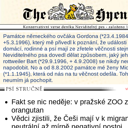
Památce německého ovčáka Gordona (*23.4.1984
+5.3.1996), který mě přivedl k poznání, že události
domácí, rodinné a psí mají ze zřetele věčnosti ste
Neviditelného psa dovedl dělat způsobem, jaký je
rottweiler Bart (*29.9.1996, + 4.9.2008) se nikdy ne
napodobit. No a od 8.8.2002 památce mé ženy Mi
(*1.1.1945), která od nás na tu věčnost odešla. To
neumím já pochopit.
V
Fakt se nic neděje: v pražské ZOO 
orangutan
Vědci zjistili, že Češi mají v k migr
neutrální až mírně negativní postoj