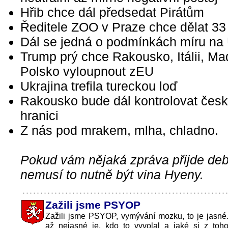
Hřib chce dál předsedat Pirátům
Ředitele ZOO v Praze chce dělat 33 
Dál se jedná o podmínkách míru na 
Trump prý chce Rakousko, Itálii, Ma
Polsko vyloupnout zEU
Ukrajina trefila tureckou loď
Rakousko bude dál kontrolovat čes
hranici
Z nás pod mrakem, mlha, chladno.
Pokud vám nějaká zpráva přijde debi
nemusí to nutně být vina Hyeny.
Zažili jsme PSYOP
Zažili jsme PSYOP, vymývání mozku, to je jasné
až nejasné je, kdo to vyvolal a jaké si z to