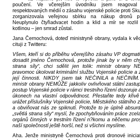
poučení. Ve včerejším úvodníku jsem reagoval
respektovaných médií o zásahu vojenské policie proti Sku
zorganizovala veřejnou sbírku na nákup dronů pr
Neuplynulo čtyřiadvacet hodin a klid a mír se rozli
kotlinou – jen smrad zůstal.
Jana Černochová, doteď ministryně obrany, vydala k věc
cituji z Twitteru:
Všem, kteří si do příběhu včerejšího zásahu VP dogmati
dosadit jméno Černochová, protože jinak by v něm ch
strana síly“, chci sdělit jen tolik: ministr obrany
pravomoc úkolovat kriminální službu Vojenské policie a
její činnosti. NIKDY jsem tak NEČINILA a NEČINÍM.
ministr obrany NEMŮŽE jakkoliv ovlivňovat státní zastupit
postup Vojenské policie v rámci trestního řízení dozoruje
úkonech na vlastní odpovědnost. Přestaňte tedy křivě
urážet příslušníky Vojenské policie, Městského státního 
a obviňovat nás ze spiknutí. Protože to je úplně absurdní
„světlá strana síly“ myslí, že zpochybňováním práce zcel
orgánů činných v trestním řízení n?komu a něčemu pros
naší společností ještě horší, než si všichni myslíme.
Aha. Jenže ministryně Černochová proti dronové iniciat