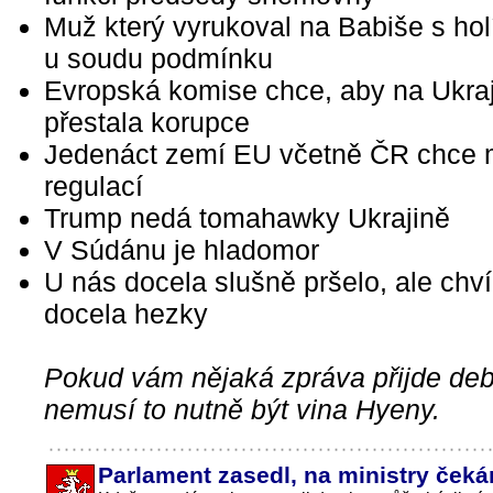
Muž který vyrukoval na Babiše s holí
u soudu podmínku
Evropská komise chce, aby na Ukra
přestala korupce
Jedenáct zemí EU včetně ČR chce 
regulací
Trump nedá tomahawky Ukrajině
V Súdánu je hladomor
U nás docela slušně pršelo, ale chvíl
docela hezky
Pokud vám nějaká zpráva přijde debi
nemusí to nutně být vina Hyeny.
Parlament zasedl, na ministry ček