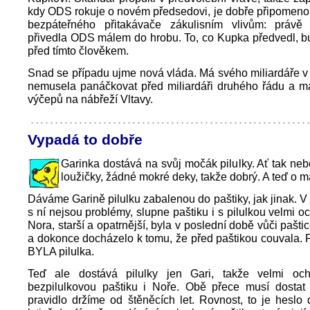
kdy ODS rokuje o novém předsedovi, je dobře připomenout
bezpáteřného přitakávače zákulisním vlivům: právě t
přivedla ODS málem do hrobu. To, co Kupka předvedl, b
před tímto člověkem.
Snad se případu ujme nová vláda. Má svého miliardáře v 
nemusela panáčkovat před miliardáři druhého řádu a maj
výčepů na nábřeží Vltavy.
Vypadá to dobře
Garinka dostává na svůj močák pilulky. Ať tak ne
loužičky, žádné mokré deky, takže dobrý. A teď o mal
Dáváme Garině pilulku zabalenou do paštiky, jak jinak. V
s ní nejsou problémy, slupne paštiku i s pilulkou velmi o
Nora, starší a opatrnější, byla v poslední době vůči pašt
a dokonce docházelo k tomu, že před paštikou couvala. P
BYLA pilulka.
Teď ale dostává pilulky jen Gari, takže velmi oc
bezpilulkovou paštiku i Noře. Obě přece musí dostat s
pravidlo držíme od štěněcích let. Rovnost, to je heslo