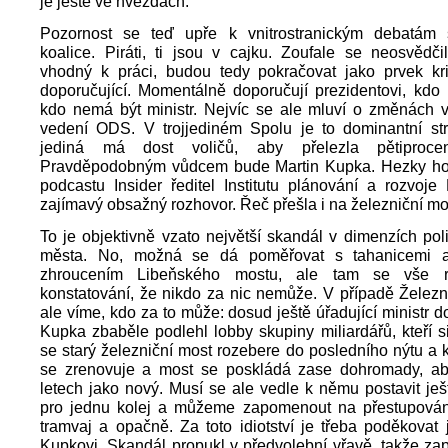
je ještě ve hvězdách.
Pozornost se teď upře k vnitrostranickým debatám 
koalice. Piráti, ti jsou v cajku. Zoufale se neosvědči
vhodný k práci, budou tedy pokračovat jako prvek krit
doporučující. Momentálně doporučují prezidentovi, kdo
kdo nemá být ministr. Nejvíc se ale mluví o změnách v
vedení ODS. V trojjediném Spolu je to dominantní str
jediná má dost voličů, aby přelezla pětiprocent
Pravděpodobným vůdcem bude Martin Kupka. Hezky ho
podcastu Insider ředitel Institutu plánování a rozvoje
zajímavý obsažný rozhovor. Řeč přešla i na železniční mo
To je objektivně vzato největší skandál v dimenzích poli
města. No, možná se dá poměřovat s tahanicemi 
zhroucením Libeňského mostu, ale tam se vše r
konstatování, že nikdo za nic nemůže. V případě Želez
ale víme, kdo za to může: dosud ještě úřadující ministr d
Kupka zbaběle podlehl lobby skupiny miliardářů, kteří s
se starý železniční most rozebere do posledního nýtu a
se zrenovuje a most se poskládá zase dohromady, ab
letech jako nový. Musí se ale vedle k němu postavit ješ
pro jednu kolej a můžeme zapomenout na přestupován
tramvaj a opačně. Za toto idiotství je třeba poděkovat 
Kupkovi. Skandál propukl v předvolební vřavě, takže zap