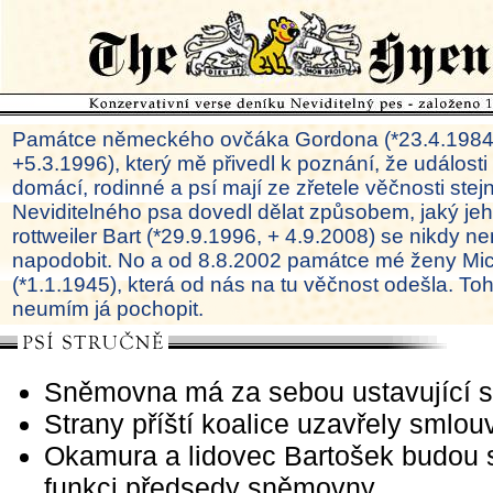
Památce německého ovčáka Gordona (*23.4.1984
+5.3.1996), který mě přivedl k poznání, že události
domácí, rodinné a psí mají ze zřetele věčnosti ste
Neviditelného psa dovedl dělat způsobem, jaký je
rottweiler Bart (*29.9.1996, + 4.9.2008) se nikdy ne
napodobit. No a od 8.8.2002 památce mé ženy Mi
(*1.1.1945), která od nás na tu věčnost odešla. To
neumím já pochopit.
Sněmovna má za sebou ustavující s
Strany příští koalice uzavřely smlou
Okamura a lidovec Bartošek budou s
funkci předsedy sněmovny