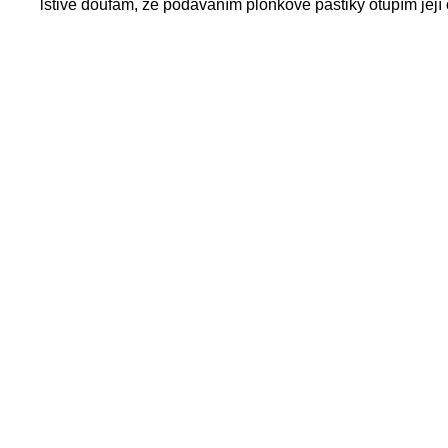
lstivě doufám, že podáváním plonkové paštiky otupím její 