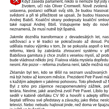
Když zasedá parlament, nikdo si nemůže být jistý
životem, učí nás Oliver Cromwell. Nově zvolená
ustavena, poslanci odříkali svůj slib, že budou hlasova
svědomí a při té příležitosti se upsali, že budou hlasova
Andrej Babiš. Koaliční strany podepsaly koaliční smlou
také napsal Andrej Bbiš. Vstupujeme tedy do nové
neznamená, že musí nutně být špatná.
Jakmile dozněla transformace z devadesátých let, nast
udržovací a v té tradici se pokračovalo až dosud. Po
udělala malou výjimku v tom, že se pokusila aspoň o kro
reformu, která by zabránila zhroucení systému v příš
Babišova garnitura ji chce zrušit s veselou myslí, až pro
bude vládnout někdo jiný. Fialova vláda myslela dopředu 
nesmí. Ale pozor – reforma zrušena není, takže možná roz
Zklamán byl ten, kdo se těšil na seznam uvažovaných m
má být hotov až koncem měsíce. Prezident Petr Pavel má
s každým adeptem v jakémsi pohovoru. Toto předvedl už
Byl z toho pro zájemce nezapomenutelný zážitek, poh
terária. Nevíme, jaké aranžmá zvolí Petr Pavel. Líbilo by
seděl v kabině obrňáku CV 90 a hovořil s adepty stříln
šeptali střílnou své představy a závazky, jako třeba: nes
televizi. Nebo: nebudu hajlovat jinde, než doma ve špajzu.