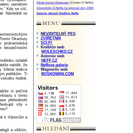
Pérák kontra Globeman
(Comics O.Neffa)
itelem, neměním
Vzpomínky O.Neffa na srpnové dny 1968
m.“
Kdo se cítí,
lak. Následně se
Galerie obrazů Ondřeje Neffa
NEVIDITELNÝ PES
extremistickými
ZVÍŘETNÍK
D Tomio Okamury
SCI-FI
to prokremelská
Knéblův web
je bezpečnostní
WOLESCHKO.CZ
Astonův web
obloku oslabili
NEFF.CZ
iše natolik, že
Neffova galerie
y šílená reakce
Wagnerův web
ým politikům. Ti
BOSKOWAN.COM
e vskutku hodně,
abiše si počíná
ntrastu s tímto
ase přehodnotit
řeskupit síly v
inou?
rek k Vánocům a
atégů a věštím,