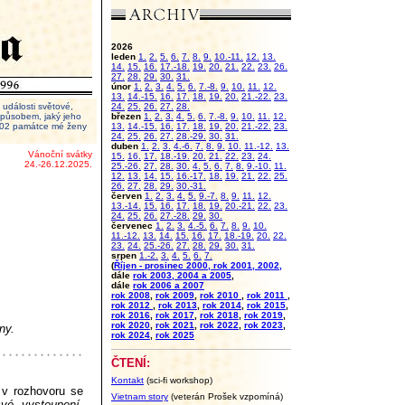
2026
leden
1.
2.
5.
6.
7.
8.
9.
10.-11.
12.
13.
14.
15.
16.
17.-18.
19.
20.
21.
22.
23.
26.
27.
28.
29.
30.
31.
únor
1.
2.
3.
4.
5.
6.
7.-8.
9.
10.
11.
12.
13.
14.-15.
16.
17.
18.
19.
20.
21.-22.
23.
události světové,
24.
25.
26.
27.
28.
 způsobem, jaký jeho
březen
1.
2.
3.
4.
5.
6.
7.-8.
9.
10.
11.
12.
2002 památce mé ženy
13.
14.-15.
16.
17.
18.
19.
20.
21.-22.
23.
24.
25.
26.
27.
28.-29.
30.
31.
duben
1.
2.
3.
4.-6.
7.
8.
9.
10.
11.-12.
13.
Vánoční svátky
15.
16.
17.
18.-19.
20.
21.
22.
23.
24.
24.-26.12.2025.
25.-26.
27.
28.
30.
4.
5.
6.
7.
8.
9.-10.
11.
12.
13.
14.
15.
16.-17.
18.
19.
21.
22.
25.
26.
27.
28.
29.
30.-31.
červen
1.
2.
3.
4.
5.
9.-7.
8.
9.
11.
12.
13.-14.
15.
16.
17.
18.
19.
20.-21.
22.
23.
24.
25.
26.
27.-28.
29.
30.
červenec
1.
2.
3.
4.-5.
6.
7.
8.
9.
10.
11.-12.
13.
14.
15.
16.
17.
18.-19.
20.
22.
23.
24.
25.-26.
27.
28.
29.
30.
31.
srpen
1.-2.
3.
4.
5.
6.
7.
(
Říjen - prosinec 2000, rok 2001, 2002,
dále
rok 2003, 2004 a 2005
,
dále
rok 2006 a 2007
rok 2008
,
rok 2009
,
rok 2010
,
rok 2011
,
rok 2012
,
rok 2013
,
rok 2014
,
rok 2015
,
rok 2016
,
rok 2017
,
rok 2018
,
rok 2019
,
rok 2020
,
rok 2021
,
rok 2022
,
rok 2023
,
ny.
rok 2024
,
rok 2025
ČTENÍ:
Kontakt
(sci-fi workshop)
ě v rozhovoru se
Vietnam story
(veterán Prošek vzpomíná)
vé vystoupení.