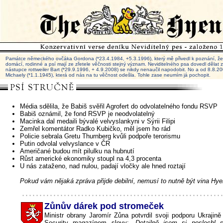
Památce německého ovčáka Gordona (*23.4.1984, +5.3.1996), který mě přivedl k poznání, že 
domácí, rodinné a psí mají ze zřetele věčnosti stejný význam. Neviditelného psa dovedl dělat
nástupce rottweiler Bart (*29.9.1996, + 4.9.2008) se nikdy nenaučil napodobit. No a od 8.8.
Michaely (*1.1.1945), která od nás na tu věčnost odešla. Tohle zase neumím já pochopit.
Média sdělila, že Babiš svěřil Agrofert do odvolatelného fondu RSVP
Babiš oznámil, že fond RSVP je neodvolatelný
Macinka dal medaili bývalé velvyslankyni v Sýrii Filipi
Zemřel komentátor Radko Kubičko, měl jsem ho rád
Policie sebrala Gretu Thurnberg kvůli podpoře terorismu
Putin odvolal velvyslance v ČR
Američané budou mít pilulku na hubnutí
Růst americké ekonomiky stoupl na 4,3 procenta
U nás zataženo, nad nulou, padají vločky ale hned roztají
Pokud vám nějaká zpráva přijde debilní, nemusí to nutně být vina Hye
Zůnův dárek pod stromeček
Ministr obrany Jaromír Zůna potvrdil svoji podporu Ukrajin
Security magazínem slovy:
„Detailně jsem si poslechl s