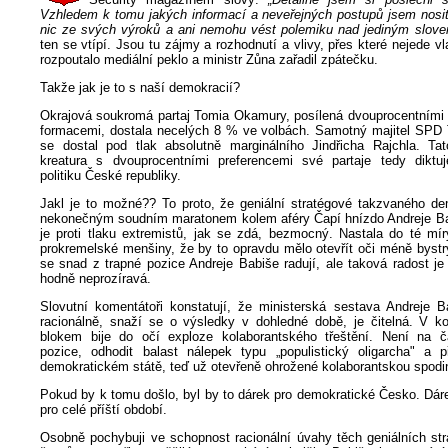
Vzhledem k tomu jakých informací a neveřejných postupů jsem nos
nic ze svých výroků a ani nemohu vést polemiku nad jediným slove
ten se vtípí. Jsou tu zájmy a rozhodnutí a vlivy, přes které nejede v
rozpoutalo mediální peklo a ministr Zůna zařadil zpátečku.
Takže jak je to s naší demokracií?
Okrajová soukromá partaj Tomia Okamury, posílená dvouprocentními 
formacemi, dostala necelých 8 % ve volbách. Samotný majitel SP
se dostal pod tlak absolutně marginálního Jindřicha Rajchla. Ta
kreatura s dvouprocentními preferencemi své partaje tedy diktu
politiku České republiky.
Jakl je to možné?? To proto, že geniální stratégové takzvaného dem
nekonečným soudním maratonem kolem aféry Čapí hnízdo Andreje Bab
je proti tlaku extremistů, jak se zdá, bezmocný. Nastala do té mír
prokremelské menšiny, že by to opravdu mělo otevřít oči méně bystr
se snad z trapné pozice Andreje Babiše radují, ale taková radost j
hodně neprozíravá.
Slovutní komentátoři konstatují, že ministerská sestava Andreje B
racionálně, snaží se o výsledky v dohledné době, je čitelná. V ko
blokem bije do očí exploze kolaborantského třeštění. Není na č
pozice, odhodit balast nálepek typu „populistický oligarcha" a p
demokratickém státě, teď už otevřeně ohrožené kolaborantskou spod
Pokud by k tomu došlo, byl by to dárek pro demokratické Česko. Dá
pro celé příští období.
Osobně pochybuji ve schopnost racionální úvahy těch geniálních str