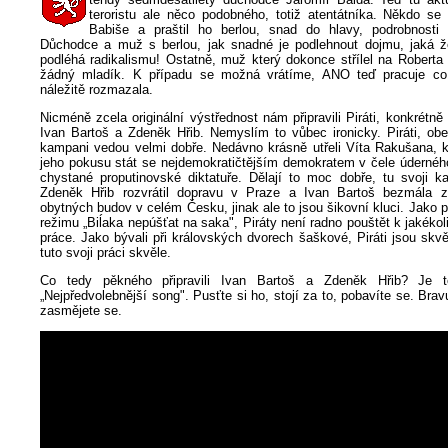
teroristu ale něco podobného, totiž atentátníka. Někdo se 
Babiše a praštil ho berlou, snad do hlavy, podrobnosti
Důchodce a muž s berlou, jak snadné je podlehnout dojmu, jaká 
podléhá radikalismu! Ostatně, muž který dokonce střílel na Roberta
žádný mladík. K případu se možná vrátíme, ANO teď pracuje c
náležitě rozmazala.
Nicméně zcela originální výstřednost nám připravili Piráti, konkrétně
Ivan Bartoš a Zdeněk Hřib. Nemyslím to vůbec ironicky. Piráti, obe
kampani vedou velmi dobře. Nedávno krásně utřeli Víta Rakušana, 
jeho pokusu stát se nejdemokratičtějším demokratem v čele úderného
chystané proputinovské diktatuře. Dělají to moc dobře, tu svoji 
Zdeněk Hřib rozvrátil dopravu v Praze a Ivan Bartoš bezmála za
obytných budov v celém Česku, jinak ale to jsou šikovní kluci. Jako pl
režimu „Biĺaka nepúšťat na saka", Piráty není radno pouštět k jakéko
práce. Jako bývali při královských dvorech šaškové, Piráti jsou skvělí
tuto svoji práci skvěle.
Co tedy pěkného připravili Ivan Bartoš a Zdeněk Hřib? Je t
„Nejpředvolebnější song". Pusťte si ho, stojí za to, pobavíte se. Brav
zasmějete se.