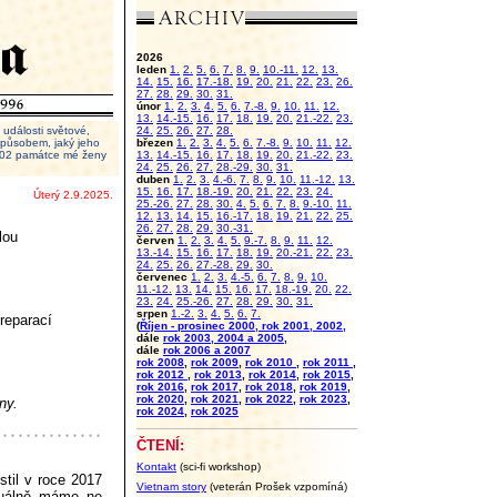
2026
leden
1.
2.
5.
6.
7.
8.
9.
10.-11.
12.
13.
14.
15.
16.
17.-18.
19.
20.
21.
22.
23.
26.
27.
28.
29.
30.
31.
únor
1.
2.
3.
4.
5.
6.
7.-8.
9.
10.
11.
12.
13.
14.-15.
16.
17.
18.
19.
20.
21.-22.
23.
události světové,
24.
25.
26.
27.
28.
 způsobem, jaký jeho
březen
1.
2.
3.
4.
5.
6.
7.-8.
9.
10.
11.
12.
2002 památce mé ženy
13.
14.-15.
16.
17.
18.
19.
20.
21.-22.
23.
24.
25.
26.
27.
28.-29.
30.
31.
duben
1.
2.
3.
4.-6.
7.
8.
9.
10.
11.-12.
13.
15.
16.
17.
18.-19.
20.
21.
22.
23.
24.
Úterý 2.9.2025.
25.-26.
27.
28.
30.
4.
5.
6.
7.
8.
9.-10.
11.
12.
13.
14.
15.
16.-17.
18.
19.
21.
22.
25.
26.
27.
28.
29.
30.-31.
lou
červen
1.
2.
3.
4.
5.
9.-7.
8.
9.
11.
12.
13.-14.
15.
16.
17.
18.
19.
20.-21.
22.
23.
24.
25.
26.
27.-28.
29.
30.
červenec
1.
2.
3.
4.-5.
6.
7.
8.
9.
10.
11.-12.
13.
14.
15.
16.
17.
18.-19.
20.
22.
23.
24.
25.-26.
27.
28.
29.
30.
31.
srpen
1.-2.
3.
4.
5.
6.
7.
reparací
(
Říjen - prosinec 2000, rok 2001, 2002,
dále
rok 2003, 2004 a 2005
,
dále
rok 2006 a 2007
rok 2008
,
rok 2009
,
rok 2010
,
rok 2011
,
rok 2012
,
rok 2013
,
rok 2014
,
rok 2015
,
rok 2016
,
rok 2017
,
rok 2018
,
rok 2019
,
rok 2020
,
rok 2021
,
rok 2022
,
rok 2023
,
ny.
rok 2024
,
rok 2025
ČTENÍ:
Kontakt
(sci-fi workshop)
stil v roce 2017
Vietnam story
(veterán Prošek vzpomíná)
tuálně máme ne