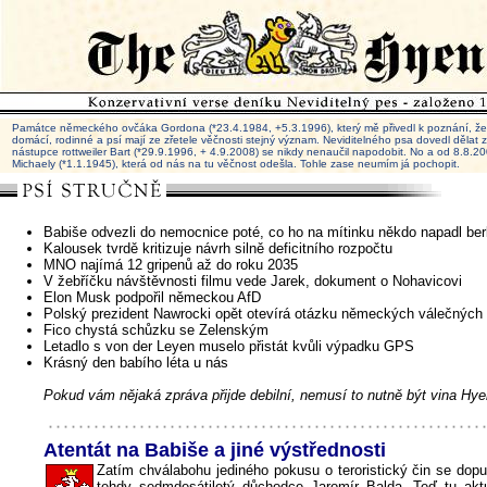
Památce německého ovčáka Gordona (*23.4.1984, +5.3.1996), který mě přivedl k poznání, že 
domácí, rodinné a psí mají ze zřetele věčnosti stejný význam. Neviditelného psa dovedl dělat
nástupce rottweiler Bart (*29.9.1996, + 4.9.2008) se nikdy nenaučil napodobit. No a od 8.8.
Michaely (*1.1.1945), která od nás na tu věčnost odešla. Tohle zase neumím já pochopit.
Babiše odvezli do nemocnice poté, co ho na mítinku někdo napadl ber
Kalousek tvrdě kritizuje návrh silně deficitního rozpočtu
MNO najímá 12 gripenů až do roku 2035
V žebříčku návštěvnosti filmu vede Jarek, dokument o Nohavicovi
Elon Musk podpořil německou AfD
Polský prezident Nawrocki opět otevírá otázku německých válečných 
Fico chystá schůzku se Zelenským
Letadlo s von der Leyen muselo přistát kvůli výpadku GPS
Krásný den babího léta u nás
Pokud vám nějaká zpráva přijde debilní, nemusí to nutně být vina Hye
Atentát na Babiše a jiné výstřednosti
Zatím chválabohu jediného pokusu o teroristický čin se dopu
tehdy sedmdesátiletý důchodce Jaromír Balda. Teď tu ak