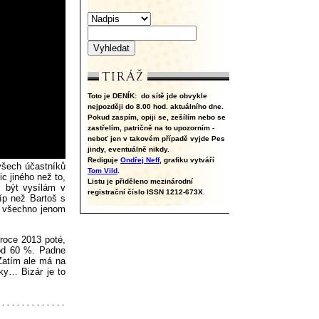
Toto je DENÍK:
do sítě jde obvykle
nejpozději do 8.00 hod. aktuálního dne.
Pokud zaspím, opiji se, zešílím nebo se
zastřelím, patričně na to upozorním -
neboť jen v takovém případě vyjde Pes
jindy, eventuálně nikdy.
Rediguje
Ondřej Neff
, grafiku vytváří
 všech účastníků
Tom Vild
.
ic jiného než to,
Listu je přiděleno mezinárodní
l být vysílám v
registrační číslo ISSN 1212-673X.
íp než Bartoš s
u všechno jenom
 roce 2013 poté,
 pod 60 %. Padne
 Zatím ale má na
vky… Bizár je to