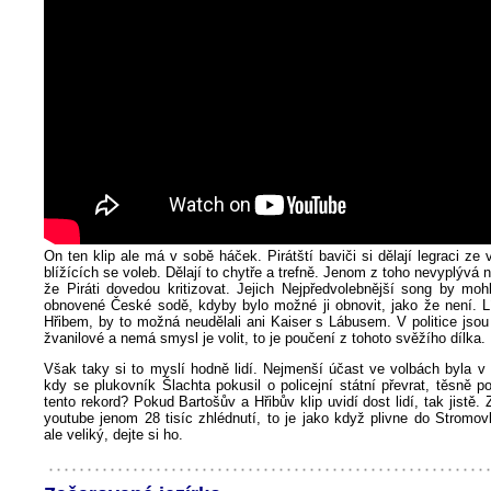
On ten klip ale má v sobě háček. Pirátští baviči si dělají legraci ze
blížících se voleb. Dělají to chytře a trefně. Jenom z toho nevyplývá n
že Piráti dovedou kritizovat. Jejich Nejpředvolebnější song by moh
obnovené České sodě, kdyby bylo možné ji obnovit, jako že není. L
Hřibem, by to možná neudělali ani Kaiser s Lábusem. V politice jso
žvanilové a nemá smysl je volit, to je poučení z tohoto svěžího dílka.
Však taky si to myslí hodně lidí. Nejmenší účast ve volbách byla v
kdy se plukovník Šlachta pokusil o policejní státní převrat, těsně
tento rekord? Pokud Bartošův a Hřibův klip uvidí dost lidí, tak jistě.
youtube jenom 28 tisíc zhlédnutí, to je jako když plivne do Stromo
ale veliký, dejte si ho.