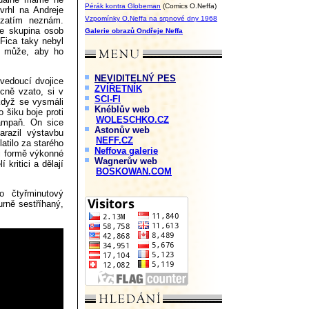
Pérák kontra Globeman
(Comics O.Neffa)
vrhl na Andreje
Vzpomínky O.Neffa na srpnové dny 1968
 zatím neznám.
že skupina osob
Galerie obrazů Ondřeje Neffa
 Fica taky nebyl
o může, aby ho
NEVIDITELNÝ PES
 vedoucí dvojice
ZVÍŘETNÍK
cně vzato, si v
SCI-FI
když se vysmáli
Knéblův web
 šiku boje proti
WOLESCHKO.CZ
kampaň. On sice
Astonův web
razil výstavbu
NEFF.CZ
atilo za starého
Neffova galerie
li formě výkonné
Wagnerův web
 kritici a dělají
BOSKOWAN.COM
o čtyřminutový
urně sestříhaný,