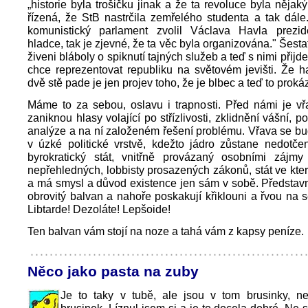
„historie byla trošičku jinak a že ta revoluce byla něj
řízená, že StB nastrčila zemřelého studenta a tak dál
komunistický parlament zvolil Václava Havla prezi
hladce, tak je zjevné, že ta věc byla organizována." Šestat
živeni bláboly o spiknutí tajných služeb a teď s nimi přijde
chce reprezentovat republiku na světovém jevišti. Že ha
dvě stě pade je jen projev toho, že je blbec a teď to proká
Máme to za sebou, oslavu i trapnosti. Před námi je vř
zaniknou hlasy volající po střízlivosti, zklidnění vášní, p
analýze a na ní založeném řešení problému. Vřava se b
v úzké politické vrstvě, kdežto jádro zůstane nedotče
byrokratický stát, vnitřně provázaný osobními zájm
nepřehledných, lobbisty prosazených zákonů, stát ve kte
a má smysl a důvod existence jen sám v sobě. Představ
obrovitý balvan a nahoře poskakují křiklouni a řvou na s
Libtarde! Dezoláte! Lepšoide!
Ten balvan vám stojí na noze a tahá vám z kapsy peníze.
Něco jako pasta na zuby
Je to taky v tubě, ale jsou v tom brusinky, ne