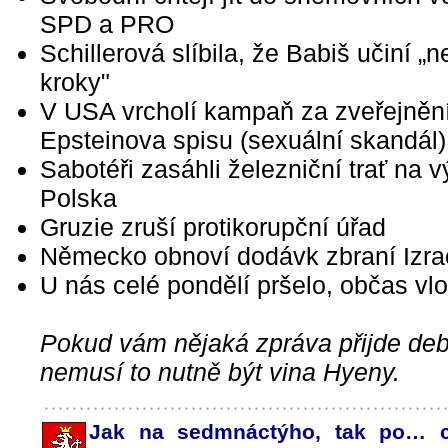
SPD a PRO
Schillerová slíbila, že Babiš učiní „
kroky"
V USA vrcholí kampaň za zveřejněn
Epsteinova spisu (sexuální skandál)
Sabotéři zasáhli železniční trať na 
Polska
Gruzie zruší protikorupční úřad
Německo obnoví dodávk zbraní Izrae
U nás celé pondělí pršelo, občas vl
Pokud vám nějaká zpráva přijde debi
nemusí to nutně být vina Hyeny.
Jak na sedmnáctýho, tak po… ce