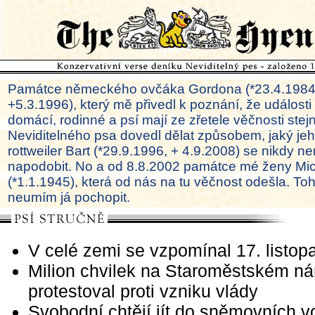
Památce německého ovčáka Gordona (*23.4.1984
+5.3.1996), který mě přivedl k poznání, že události
domácí, rodinné a psí mají ze zřetele věčnosti ste
Neviditelného psa dovedl dělat způsobem, jaký je
rottweiler Bart (*29.9.1996, + 4.9.2008) se nikdy ne
napodobit. No a od 8.8.2002 památce mé ženy Mi
(*1.1.1945), která od nás na tu věčnost odešla. To
neumím já pochopit.
V celé zemi se vzpomínal 17. listop
Milion chvilek na Staroměstském ná
protestoval proti vzniku vlády
Svobodní chtějí jít do sněmovních v