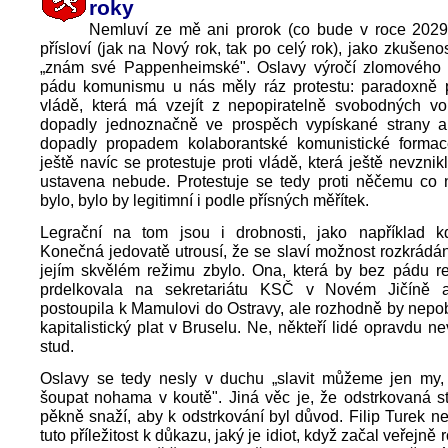
roky
Nemluví ze mě ani prorok (co bude v roce 2029)
přísloví (jak na Nový rok, tak po celý rok), jako zkušeno
„znám své Pappenheimské". Oslavy výročí zlomového
pádu komunismu u nás měly ráz protestu: paradoxně pr
vládě, která má vzejít z nepopiratelně svobodných vol
dopadly jednoznačně ve prospěch vypískané strany a 
dopadly propadem kolaborantské komunistické formac
ještě navíc se protestuje proti vládě, která ještě nevzni
ustavena nebude. Protestuje se tedy proti něčemu co 
bylo, bylo by legitimní i podle přísných měřítek.
Legrační na tom jsou i drobnosti, jako například k
Konečná jedovatě utrousí, že se slaví možnost rozkrádán
jejím skvělém režimu zbylo. Ona, která by bez pádu r
prdelkovala na sekretariátu KSČ v Novém Jičíně
postoupila k Mamulovi do Ostravy, ale rozhodně by nepob
kapitalistický plat v Bruselu. Ne, někteří lidé opravdu ne
stud.
Oslavy se tedy nesly v duchu „slavit můžeme jen my, t
šoupat nohama v koutě". Jiná věc je, že odstrkovaná s
pěkně snaží, aby k odstrkování byl důvod. Filip Turek n
tuto příležitost k důkazu, jaký je idiot, když začal veřejně