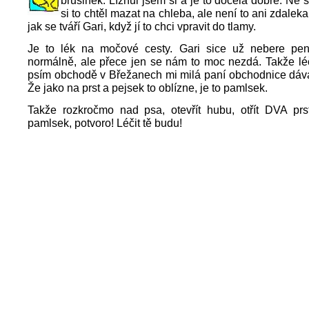
brusinek. Líznul jsem si a je to docela dobré. Ne 
si to chtěl mazat na chleba, ale není to ani zdalek
jak se tváří Gari, když jí to chci vpravit do tlamy.
Je to lék na močové cesty. Gari sice už nebere peni
normálně, ale přece jen se nám to moc nezdá. Takže lé
psím obchodě v Břežanech mi milá paní obchodnice dáva
Že jako na prst a pejsek to oblízne, je to pamlsek.
Takže rozkročmo nad psa, otevřít hubu, otřít DVA prst
pamlsek, potvoro! Léčit tě budu!