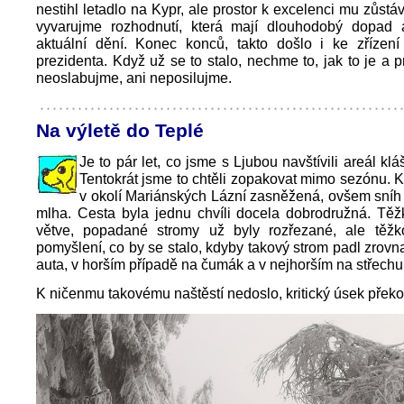
nestihl letadlo na Kypr, ale prostor k excelenci mu zůstá
vyvarujme rozhodnutí, která mají dlouhodobý dopad 
aktuální dění. Konec konců, takto došlo i ke zřízení
prezidenta. Když už se to stalo, nechme to, jak to je a p
neoslabujme, ani neposilujme.
Na výletě do Teplé
Je to pár let, co jsme s Ljubou navštívili areál klá
Tentokrát jsme to chtěli zopakovat mimo sezónu. Kr
v okolí Mariánských Lázní zasněžená, ovšem sníh t
mlha. Cesta byla jednu chvíli docela dobrodružná. Těž
větve, popadané stromy už byly rozřezané, ale těžk
pomyšlení, co by se stalo, kdyby takový strom padl zrov
auta, v horším případě na čumák a v nejhorším na střechu
K ničenmu takovému naštěstí nedoslo, kritický úsek přek