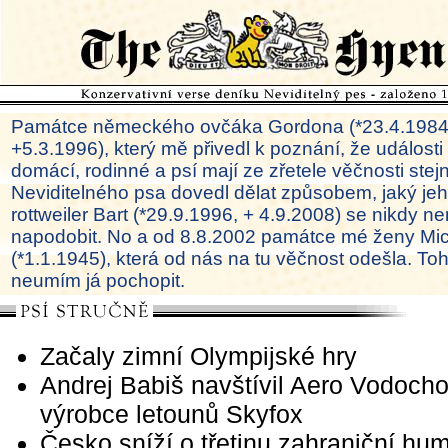
Památce německého ovčáka Gordona (*23.4.1984
+5.3.1996), který mě přivedl k poznání, že události
domácí, rodinné a psí mají ze zřetele věčnosti ste
Neviditelného psa dovedl dělat způsobem, jaký je
rottweiler Bart (*29.9.1996, + 4.9.2008) se nikdy ne
napodobit. No a od 8.8.2002 památce mé ženy Mi
(*1.1.1945), která od nás na tu věčnost odešla. To
neumím já pochopit.
Začaly zimní Olympijské hry
Andrej Babiš navštívil Aero Vodocho
výrobce letounů Skyfox
Česko sníží o třetinu zahraniční hum