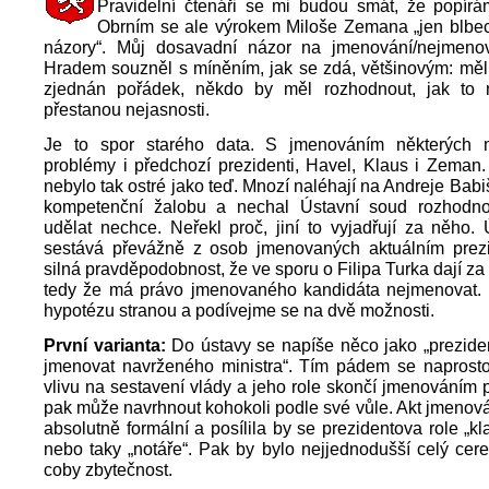
Pravidelní čtenáři se mi budou smát, že popír
Obrním se ale výrokem Miloše Zemana „jen blbe
názory“. Můj dosavadní názor na jmenování/nejmenov
Hradem souzněl s míněním, jak se zdá, většinovým: měl
zjednán pořádek, někdo by měl rozhodnout, jak to
přestanou nejasnosti.
Je to spor starého data. S jmenováním některých m
problémy i předchozí prezidenti, Havel, Klaus i Zeman.
nebylo tak ostré jako teď. Mnozí naléhají na Andreje Babi
kompetenční žalobu a nechal Ústavní soud rozhodno
udělat nechce. Neřekl proč, jiní to vyjadřují za něho.
sestává převážně z osob jmenovaných aktuálním prez
silná pravděpodobnost, že ve sporu o Filipa Turka dají za
tedy že má právo jmenovaného kandidáta nejmenovat.
hypotézu stranou a podívejme se na dvě možnosti.
První varianta:
Do ústavy se napíše něco jako „prezide
jmenovat navrženého ministra“. Tím pádem se naprost
vlivu na sestavení vlády a jeho role skončí jmenováním 
pak může navrhnout kohokoli podle své vůle. Akt jmenová
absolutně formální a posílila by se prezidentova role „k
nebo taky „notáře“. Pak by bylo nejjednodušší celý cere
coby zbytečnost.