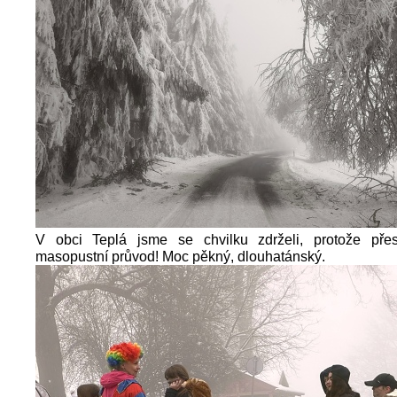
V obci Teplá jsme se chvilku zdrželi, protože přes 
masopustní průvod! Moc pěkný, dlouhatánský.