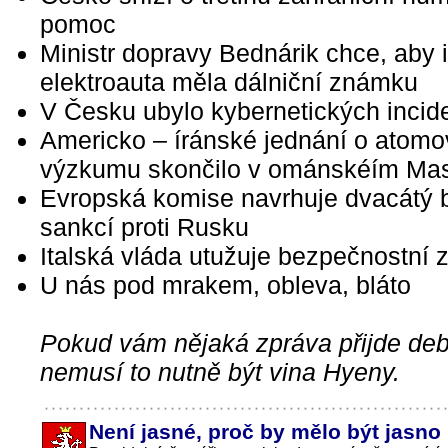
pomoc
Ministr dopravy Bednárik chce, aby i
elektroauta měla dálniční známku
V Česku ubylo kybernetických incid
Americko – íránské jednání o atom
výzkumu skončilo v ománskéím Ma
Evropská komise navrhuje dvacátý b
sankcí proti Rusku
Italská vláda utužuje bezpečnostní 
U nás pod mrakem, obleva, bláto
Pokud vám nějaká zpráva přijde debi
nemusí to nutně být vina Hyeny.
Není jasné, proč by mělo být jasno