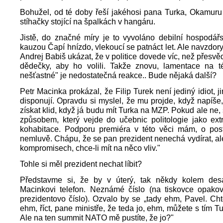
Bohužel, od té doby řeší jakéhosi pana Turka, Okamuru 
stíhačky stojící na špalkách v hangáru.
Jistě, do značné míry je to vyvoláno debilní hospodářs
kauzou Čapí hnízdo, vlekoucí se patnáct let. Ale navzdor
Andrej Babiš ukázat, že v politice dovede víc, než přesvě
dědečky, aby ho volili. Takže znovu, lamentace na t
nešťastné" je nedostatečná reakce.. Bude nějaká další?
Petr Macinka prokázal, že Filip Turek není jediný idiot, j
disponují. Opravdu si myslel, že mu projde, když napíše, 
získat klid, když já budu mít Turka na MZP. Pokud ale ne,
způsobem, který vejde do učebnic politologie jako ext
kohabitace. Podporu premiéra v této věci mám, o pos
nemluvě. Chápu, že se pan prezident nenechá vydírat, ale 
kompromisech, chce-li mít na něco vliv."
Tohle si měl prezident nechat líbit?
Představme si, že by v úterý, tak někdy kolem desá
Macinkovi telefon. Neznámé číslo (na tiskovce opako
prezidentovo číslo). Ozvalo by se „tady ehm, Pavel. Ch
ehm, říct, pane ministře, že teda jo, ehm, můžete s tím T
Ale na ten summit NATO mě pustíte, že jo?"