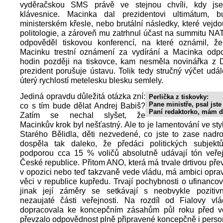
vyděračskou SMS právě ve stejnou chvíli, kdy js
klávesnice. Macinka dal prezidentovi ultimátum, 
ministerském křesle, nebo brutální následky, které vejd
politologie, a zároveň mu zatrhnul účast na summitu NA
odpověděl tiskovou konferencí, na které oznámil, 
Macinku trestní oznámení za vydírání a Macinka odp
hodin později na tiskovce, kam nesměla novinářka z 
prezident porušuje ústavu. Tolik tedy stručný výčet událo
úterý rychlostí metelesku blesku semlely.
Jediná opravdu důležitá otázka zní:
Perlička z tiskovky:
Pane ministře, psal jst
co s tím bude dělat Andrej Babiš?
Paní redaktorko, mám dv
Zatím se nechal slyšet, že
Macinkův krok byl nešťastný. Ale to je lamentování ve sty
Starého Bělidla, děti nezvedené, co jste to zase nadro
dospěla tak daleko, že předáci politických subjek
podporou cca 15 % voličů absolutně udávají tón veře
České republice. Přitom ANO, která má trvale drtivou přev
v opozici nebo teď takzvaně vede vládu, má ambici opr
věci v republice kupředu. Trvají pochybnosti o ufinancova
jinak její záměry se setkávají s neobvykle poziti
nezaujaté části veřejnosti. Na rozdíl od Fialovy vlá
dopracovala ke koncepčním zásahům půl roku před 
převzalo odpovědnost plně připravené koncepčně i perso