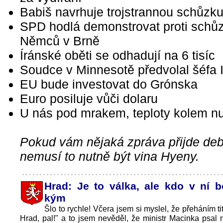
Babiš navrhuje trojstrannou schůzk
SPD hodlá demonstrovat proti schů
Němců v Brně
Íránské oběti se odhadují na 6 tisíc
Soudce v Minnesotě předvolal šéfa 
EU bude investovat do Grónska
Euro posiluje vůči dolaru
U nás pod mrakem, teploty kolem nu
Pokud vám nějaká zpráva přijde debi
nemusí to nutně být vina Hyeny.
Hrad: Je to válka, ale kdo v ní b
kým
Šlo to rychle! Včera jsem si myslel, že přeháním t
Hrad, pal!" a to jsem nevěděl, že ministr Macinka psal 