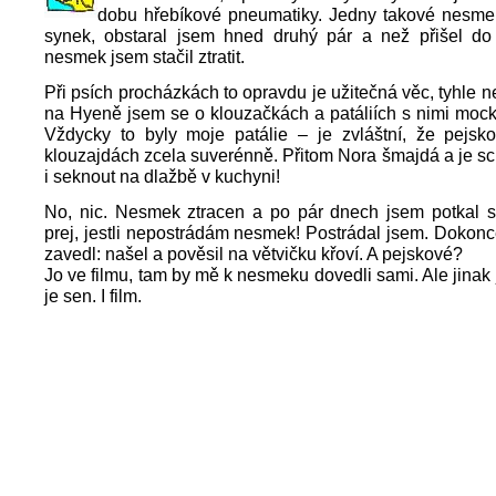
dobu hřebíkové pneumatiky. Jedny takové nesmek
synek, obstaral jsem hned druhý pár a než přišel do
nesmek jsem stačil ztratit.
Při psích procházkách to opravdu je užitečná věc, tyhle 
na Hyeně jsem se o klouzačkách a patáliích s nimi mock
Vždycky to byly moje patálie – je zvláštní, že pejsk
klouzajdách zcela suverénně. Přitom Nora šmajdá a je 
i seknout na dlažbě v kuchyni!
No, nic. Nesmek ztracen a po pár dnech jsem potkal 
prej, jestli nepostrádám nesmek! Postrádal jsem. Doko
zavedl: našel a pověsil na větvičku křoví. A pejskové?
Jo ve filmu, tam by mě k nesmeku dovedli sami. Ale jinak j
je sen. I film.