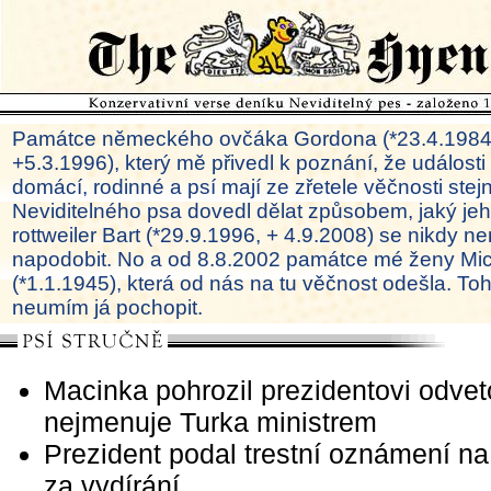
Památce německého ovčáka Gordona (*23.4.1984
+5.3.1996), který mě přivedl k poznání, že události
domácí, rodinné a psí mají ze zřetele věčnosti ste
Neviditelného psa dovedl dělat způsobem, jaký je
rottweiler Bart (*29.9.1996, + 4.9.2008) se nikdy ne
napodobit. No a od 8.8.2002 památce mé ženy Mi
(*1.1.1945), která od nás na tu věčnost odešla. To
neumím já pochopit.
Macinka pohrozil prezidentovi odvet
nejmenuje Turka ministrem
Prezident podal trestní oznámení n
za vydírání