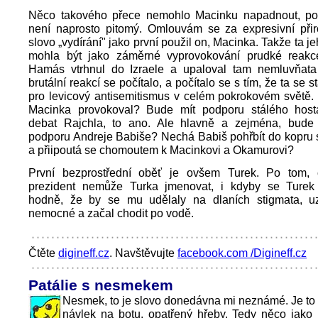
Něco takového přece nemohlo Macinku napadnout, p
není naprosto pitomý. Omlouvám se za expresivní při
slovo „vydírání" jako první použil on, Macinka. Takže ta 
mohla být jako záměrné vyprovokování prudké reakc
Hamás vtrhnul do Izraele a upaloval tam nemluvňata
brutální reakcí se počítalo, a počítalo se s tím, že ta se
pro levicový antisemitismus v celém pokrokovém světě.
Macinka provokoval? Bude mít podporu stálého hosta
debat Rajchla, to ano. Ale hlavně a zejména, bude
podporu Andreje Babiše? Nechá Babiš pohřbít do kopru 
a přiipoutá se chomoutem k Macinkovi a Okamurovi?
První bezprostřední oběť je ovšem Turek. Po tom, 
prezident nemůže Turka jmenovat, i kdyby se Turek 
hodně, že by se mu udělaly na dlaních stigmata, u
nemocné a začal chodit po vodě.
Čtěte
digineff.cz
. Navštěvujte
facebook.com /Digineff.cz
Patálie s nesmekem
Nesmek, to je slovo donedávna mi neznámé. Je to
návlek na botu, opatřený hřeby. Tedy něco jako