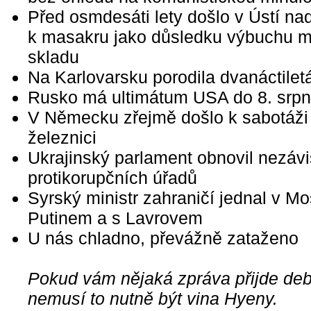
Před osmdesáti lety došlo v Ústí n
k masakru jako důsledku výbuchu m
skladu
Na Karlovarsku porodila dvanáctilet
Rusko má ultimátum USA do 8. srp
V Německu zřejmě došlo k sabotáži
železnici
Ukrajinský parlament obnovil nezávi
protikorupčních úřadů
Syrský ministr zahraničí jednal v M
Putinem a s Lavrovem
U nás chladno, převážně zataženo
Pokud vám nějaká zpráva přijde debi
nemusí to nutně být vina Hyeny.