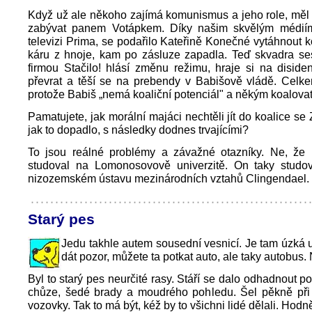
Když už ale někoho zajímá komunismus a jeho role, měl 
zabývat panem Votápkem. Díky našim skvělým médií
televizi Prima, se podařilo Kateřině Konečné vytáhnout 
káru z hnoje, kam po zásluze zapadla. Teď skvadra s
firmou Stačilo! hlásí změnu režimu, hraje si na disiden
převrat a těší se na prebendy v Babišově vládě. Celkem
protože Babiš „nemá koaliční potenciál" a někým koalova
Pamatujete, jak morální majáci nechtěli jít do koalice 
jak to dopadlo, s následky dodnes trvajícími?
To jsou reálné problémy a závažné otazníky. Ne, že
studoval na Lomonosovově univerzitě. On taky studo
nizozemském ústavu mezinárodních vztahů Clingendael.
Starý pes
Jedu takhle autem sousední vesnicí. Je tam úzká u
dát pozor, můžete ta potkat auto, ale taky autobus.
Byl to starý pes neurčité rasy. Stáří se dalo odhadnout p
chůze, šedé brady a moudrého pohledu. Šel pěkně při 
vozovky. Tak to má být, kéž by to všichni lidé dělali. Hodn