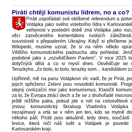
Piráti chtějí komunistu lídrem, no a co?
Piráti uspořádali své oblíbené referendum a potvrd
Votápka jako svého volebního lídra v Karlovarském
veřejnost v poslední době zná Votápka jako ro
věci zasvěceného komentátora ruských záležitostí
souvislosti s přepadením Ukrajiny. Když si přečteme j
Wikipedii, musíme uznat, že si na něm někdo opra
Většího komunistického padoucha aby pohledal. Jen
podobné jako s „rozvědčíkem Pavlem". V roce 2025 lid
dotyčný/á dělá a co si myslí dnes. Osvědčuje se 
Terazkyho, „čo bolo, to bolo, terazky som… kandidátom za
Upřímně, mě na panu Votápkovi víc vadí, že je Pirát, pro
jejich spřeženci Zelení jsou novodobí komunisté. Prog
stejný civilizační mor jako komunismus. Klasičtí komu
za to, že Evropa ztrácí dech a že se z druhořadé mocnos
ještě nižšího patra, pokud jde o roli na celosvětové 
znovu: komunistický škraloup Vladimíra Votápka 
nezajímavý a vrtá se v něm jen ten, kdo se mylně do
někoho pálí. Piráti jsou aktuálně, tedy dnes, součástí 
levice, která ničí náš svět a Votápek je povede
Karlovarském kraji.