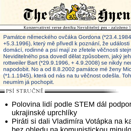
Památce německého ovčáka Gordona (*23.4.1984
+5.3.1996), který mě přivedl k poznání, že události
domácí, rodinné a psí mají ze zřetele věčnosti ste
Neviditelného psa dovedl dělat způsobem, jaký je
rottweiler Bart (*29.9.1996, + 4.9.2008) se nikdy ne
napodobit. No a od 8.8.2002 památce mé ženy Mi
(*1.1.1945), která od nás na tu věčnost odešla. To
neumím já pochopit.
Polovina lidí podle STEM dál podpo
ukrajinské uprchlíky
Piráti si dali Vladimíra Votápka na 
bez ohledu na komunistickou minulo